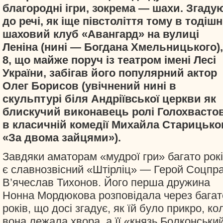
благородні ігри, зокрема — шахи. Згаду
до речі, як іще півстоліття тому в тодішн
шаховий клуб «Авангард» на вулиці
Леніна (нині — Богдана Хмельницького),
8, що майже поруч із театром імені Лесі
України, забігав його популярний актор
Олег Борисов (увічнений нині в
скульптурі біля Андріївської церкви як
блискучий виконавець ролі Голохвасто
в класичній комедії Михайла Старицько
«За двома зайцями»).
Завдяки аматорам «мудрої гри» багато рок
є славнозвісний «Штірліц» — Герой Соцпра
В’ячеслав Тихонов. Його перша дружина
Нонна Мордюкова розповідала через багат
років, що досі згадує, як їй було прикро, ко
вона лежала хвора, а її «князь Болконськи