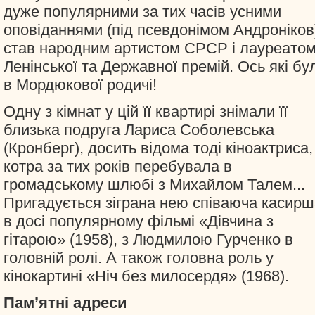
дуже популярними за тих часів усними
оповіданнями (під псевдонімом Андроніков
став народним артистом СРСР і лауреато
Ленінської та Державної премій. Ось які бу
в Мордюкової родичі!
Одну з кімнат у цій її квартирі знімали її
близька подруга Лариса Соболевська
(Кронберг), досить відома тоді кіноактриса,
котра за тих років перебувала в
громадському шлюбі з Михайлом Талем...
Пригадується зіграна нею співаюча касирш
в досі популярному фільмі «Дівчина з
гітарою» (1958), з Людмилою Гурченко в
головній ролі. А також головна роль у
кінокартині «Ніч без милосердя» (1968).
Пам’ятні адреси