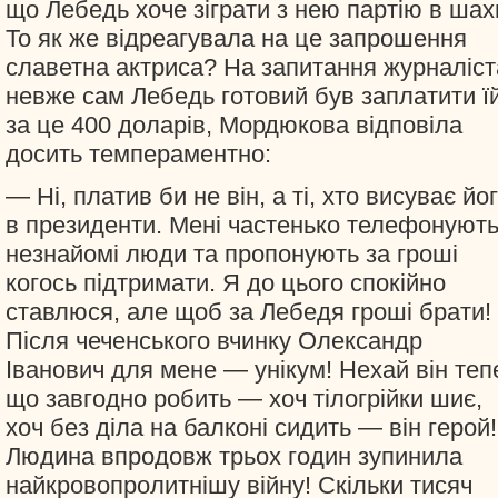
що Лебедь хоче зіграти з нею партію в шах
То як же відреагувала на це запрошення
славетна актриса? На запитання журналіст
невже сам Лебедь готовий був заплатити ї
за це 400 доларів, Мордюкова відповіла
досить темпераментно:
— Ні, платив би не він, а ті, хто висуває йо
в президенти. Мені частенько телефонуют
незнайомі люди та пропонують за гроші
когось підтримати. Я до цього спокійно
ставлюся, але щоб за Лебедя гроші брати!
Після чеченського вчинку Олександр
Іванович для мене — унікум! Нехай він теп
що завгодно робить — хоч тілогрійки шиє,
хоч без діла на балконі сидить — він герой!
Людина впродовж трьох годин зупинила
найкровопролитнішу війну! Скільки тисяч