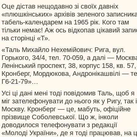
Оце дістав нещодавно зі своїх давніх
«плюшкінських» архівів зеленого записника
табель-календарем на 1965 рік. Кого там
тільки немає! Аж ось відкопав цікавий запи
на сторінці «Т».
«Таль Михайло Нехемійович: Рига, вул.
Горького, 34/4, тел. 70-059, а далі — Москв
Ленінський проспект, 38, корпус 158, кв. 57,
Кронберг, Мордюкова, Андронікашвілі — те
Г6-21-79»…
Усі ці дані мені тоді повідомив Таль, щоб я
міг зателефонувати до нього як у Ригу, так і
Москву. Кронберг — це, мабуть, офіційне
прізвище Соболевської. Що ж, інколи
доводилося телефонувати з редакції
«Молоді України», де я тоді працював, на ц