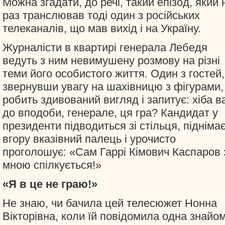
Можна згадати, до речі, такий епізод, який 
раз транслював тоді один з російських
телеканалів, що мав вихід і на Україну.
Журналісти в квартирі генерала Лебедя
ведуть з ним невимушену розмову на різні
теми його особистого життя. Один з гостей,
звернувши увагу на шахівницю з фігурами,
робить здивований вигляд і запитує: хіба в
до вподоби, генерале, ця гра? Кандидат у
президенти підводиться зі стільця, підніма
вгору вказівний палець і урочисто
проголошує: «Сам Гаррі Кімович Каспаров 
мною спілкується!»
«Я в це не граю!»
Не знаю, чи бачила цей телесюжет Нонна
Вікторівна, коли їй повідомила одна знайом