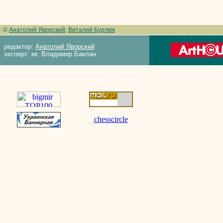
©
Анатолий Яворский
,
Виталий Бурлюк
редактор:
Анатолий Яворский
эксперт: мг. Владимир Баклан
chesscircle