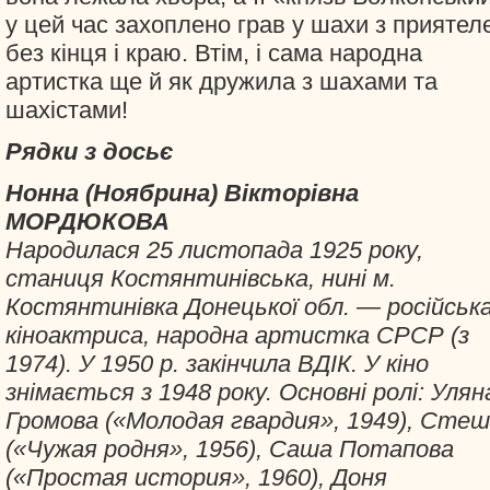
у цей час захоплено грав у шахи з приятел
без кінця і краю. Втім, і сама народна
артистка ще й як дружила з шахами та
шахістами!
Рядки з досьє
Нонна (Ноябрина) Вікторівна
МОРДЮКОВА
Народилася 25 листопада 1925 року,
станиця Костянтинівська, нині м.
Костянтинівка Донецької обл. — російськ
кіноактриса, народна артистка СРСР (з
1974). У 1950 р. закінчила ВДІК. У кіно
знімається з 1948 року. Основні ролі: Улян
Громова («Молодая гвардия», 1949), Сте
(«Чужая родня», 1956), Саша Потапова
(«Простая история», 1960), Доня