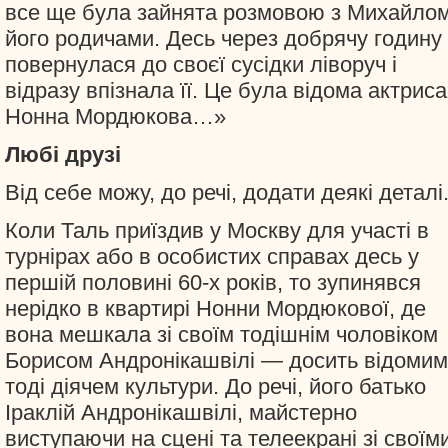
все ще була зайнята розмовою з Михайлом
його родичами. Десь через добрячу годину
повернулася до своєї сусідки ліворуч і
відразу впізнала її. Це була відома актриса
Нонна Мордюкова…»
Любі друзі
Від себе можу, до речі, додати деякі деталі
Коли Таль приїздив у Москву для участі в
турнірах або в особистих справах десь у
першій половині 60-х років, то зупинявся
нерідко в квартирі Нонни Мордюкової, де
вона мешкала зі своїм тодішнім чоловіком
Борисом Андронікашвілі — досить відомим
тоді діячем культури. До речі, його батько
Іраклій Андронікашвілі, майстерно
виступаючи на сцені та телеекрані зі своїм