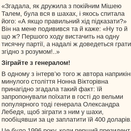
«Згадала, як дружила з покійним Мішею
Талем, була вся в шахах, і якось спитала
його: «А якщо правильний хід підказати?»
Він на мене подивився та й каже: «Ну то й
що ж? Першого ходу вистачить на одну
тисячну партії, а надалі ж доведеться грати
згідно з розумом!..»
Зіграйте з генералом!
В одному з інтерв’ю того ж автора наприкін
минулого століття Нонна Вікторівна
принагідно згадала такий факт: їй
запропонували поїхати в гості до вельми
популярного тоді генерала Олександра
Лебедя, щоб зіграти з ним у шахи,
пообіцявши за це заплатити їй 400 доларів.
Це було 1996 року, коли перший президент