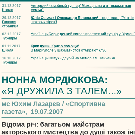
31.12.2017
Авторский семейный турнир
"Мама, папа и я - шахматная
Школа
семья"
29.12.2017
Юлія Осьмак
і
Олександр Білявський
– переможці "Матчів
Главная
шахових зірок"!
страница
02.12.2017
Українець
Бернадський
виграв престижний турнір у Вірмені
Турниры
01.11.2017
Крик души! Крик о помощи!
Школа
В Мариуполе у шахматистов отбирают клуб
16.10.2017
Українець
Сивук
- другий на Меморіалі Панченка
Турниры
НОННА МОРДЮКОВА:
«Я ДРУЖИЛА З ТАЛЕМ...»
мс Юхим Лазарєв / «Спортивна
газета», 19.07.2007
Відома річ: багатьом майстрам
акторського мистецтва до душі також ін