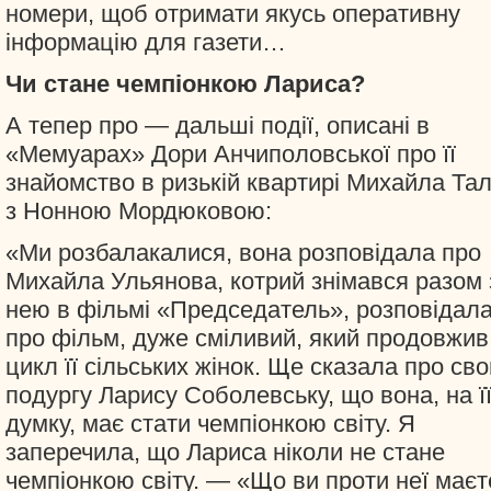
номери, щоб отримати якусь оперативну
інформацію для газети…
Чи стане чемпіонкою Лариса?
А тепер про — дальші події, описані в
«Мемуарах» Дори Анчиполовської про її
знайомство в ризькій квартирі Михайла Та
з Нонною Мордюковою:
«Ми розбалакалися, вона розповідала про
Михайла Ульянова, котрий знімався разом 
нею в фільмі «Председатель», розповідал
про фільм, дуже сміливий, який продовжив
цикл її сільських жінок. Ще сказала про св
подургу Ларису Соболевську, що вона, на ї
думку, має стати чемпіонкою світу. Я
заперечила, що Лариса ніколи не стане
чемпіонкою світу. — «Що ви проти неї маєт