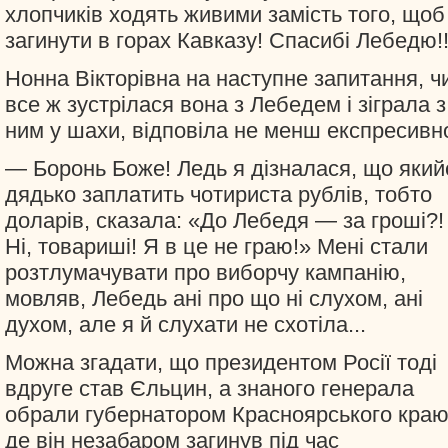
хлопчиків ходять живими замість того, щоб
загинути в горах Кавказу! Спасибі Лебедю!!
Нонна Вікторівна на наступне запитання, ч
все ж зустрілася вона з Лебедем і зіграла з
ним у шахи, відповіла не менш експресивн
— Боронь Боже! Ледь я дізналася, що який
дядько заплатить чотириста рублів, тобто
доларів, сказала: «До Лебедя — за гроші?!
Ні, товариші! Я в це не граю!» Мені стали
розтлумачувати про виборчу кампанію,
мовляв, Лебедь ані про що ні слухом, ані
духом, але я й слухати не схотіла...
Можна згадати, що президентом Росії тоді
вдруге став Єльцин, а знаного генерала
обрали губернатором Красноярського краю
де він незабаром загинув під час