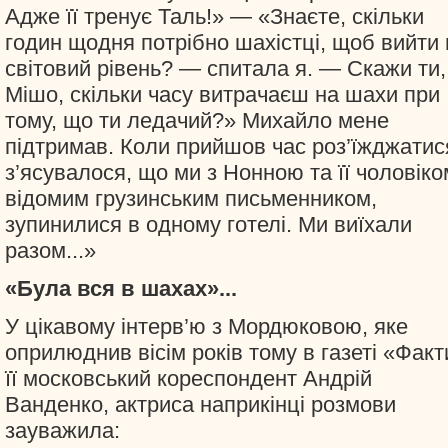
Адже її тренує Таль!» — «Знаєте, скільки
годин щодня потрібно шахістці, щоб вийти 
світовий рівень? — спитала я. — Скажи ти,
Мішо, скільки часу витрачаєш на шахи при
тому, що ти ледачий?» Михайло мене
підтримав. Коли прийшов час роз’їжджатис
з’ясувалося, що ми з Нонною та її чоловіко
відомим грузинським письменником,
зупинилися в одному готелі. Ми виїхали
разом...»
«Була вся в шахах»...
У цікавому інтерв’ю з Мордюковою, яке
оприлюднив вісім років тому в газеті «Факт
її московський кореспондент Андрій
Ванденко, актриса наприкінці розмови
зауважила: