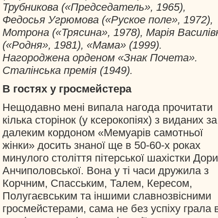
Трубникова («Председатель», 1965),
Федосья Угрюмова («Руское поле», 1972),
Мотрона («Трясина», 1978), Марія Василів
(«Родня», 1981), «Мама» (1999).
Нагороджена орденом «Знак Почета».
Сталінська премія (1949).
В гостях у гросмейстера
Нещодавно мені випала нагода прочитати
кілька сторінок (у ксерокопіях) з виданих за
далеким кордоном «Мемуарів самотньої
жінки» досить знаної ще в 50-60-х роках
минулого століття пітерської шахістки Дори
Анчиполовської. Вона у ті часи дружила з
Корчним, Спасським, Талем, Кересом,
Полугаєвським та іншими славнозвісними
гросмейстерами, сама не без успіху грала 