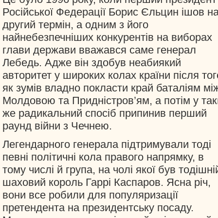
Російської Федерації Борис Єльцин ішов н
другий термін, а одним з його
найнебезпечніших конкурентів на виборах
глави держави вважався саме генерал
Лебедь. Адже він здобув неабиякий
авторитет у широких колах країни після тог
як зумів владно покласти край баталіям мі
Молдовою та Придністров’ям, а потім у та
же радикальний спосіб припинив перший
раунд війни з Чечнею.
Легендарного генерала підтримували тоді
певні політичні кола правого напрямку, в
тому числі й група, на чолі якої був тодішні
шаховий король Гаррі Каспаров. Ясна річ,
вони все робили для популяризації
претендента на президентську посаду.