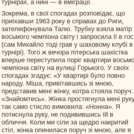
турнірах, а нині — в еміграції.
Зокрема, в свої спогадах розповідає, що
приїхавши 1963 року в справах до Риги,
зателефонувала Талю. Трубку взяла матір
восьмого чемпіона світу і запросила її в гос
(сам Михайло тоді грав у шаховому клубі в
турнірі). Того ж вечора пітерська шахістка
вперше переступила поріг квартири восьмо
чемпіона світу на вулиці Горького. У своїх
спогадах згадує: «У квартирі було повно
народу. Міша, привітавшись зі мною,
представив мені жінку, котра стояла поруч:
«Знайомтесь». Жінка простягнула мені руку
так само стисло вимовила: «Нонна». Я
потиснула руку, не подивившись їй в
обличчя. Коли ми сіли за щедро накритий
стіл, жінка опинилася поруч зі мною, але я