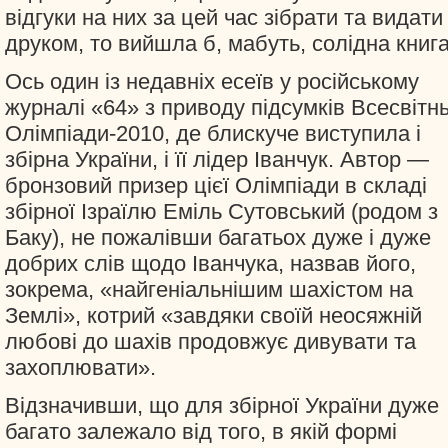
відгуки на них за цей час зібрати та видати
друком, то вийшла б, мабуть, солідна книга
Ось один із недавніх есеїв у російському
журналі «64» з приводу підсумків Всесвітнь
Олімпіади-2010, де блискуче виступила і
збірна України, і її лідер Іванчук. Автор —
бронзовий призер цієї Олімпіади в складі
збірної Ізраїлю Еміль Сутовський (родом з
Баку), не пожалівши багатьох дуже і дуже
добрих слів щодо Іванчука, назвав його,
зокрема, «найгеніальнішим шахістом на
Землі», котрий «завдяки своїй неосяжній
любові до шахів продовжує дивувати та
захоплювати».
Відзначивши, що для збірної України дуже
багато залежало від того, в якій формі