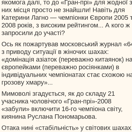
якомога далі, то до «Гран-прі» для жодної 
них місця просто не знайшли! Навіть для
Катерини Лагно — чемпіонки Європи 2005 
2008 років, з високим рейтингом... А кого ж
запросили до участі?
Ось як пожартував московський журнал «6
з приводу ситуації в жіночих шахах:
«домінація азіаток (переважно китаянок) н
європейками (переважно росіянками) в
індивідуальних чемпіонатах стає схожою н
грозову хмару»...
Мимоволі згадується, як до складу 21
учасника чоловічого «Гран-прі»-2008
«забули» включити 16-го чемпіона світу,
киянина Руслана Пономарьова.
Отака нині «стабільність» у світових шахах