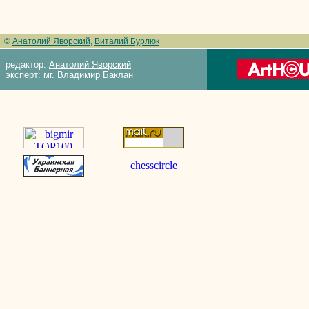
©
Анатолий Яворский
,
Виталий Бурлюк
редактор:
Анатолий Яворский
эксперт: мг. Владимир Баклан
chesscircle