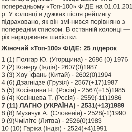
попередньому «Топ-100» ФІДЕ на 01.01.20
р. У колонці в дужках після рейтингу
підраховано, як він змі-нився порівняно з
попереднім списком. В останній колонці —
рік народження шахістки.
Жіночий «Топ-100» ФІДЕ: 25 лідерок
1 (1) Полгар Ю. (Угорщина) - 2686 (0) 1976
2 (2) Конеру (Індія)- 2607(0)1987
3 (3) Хоу Їфань (Китай) - 2602(0)1994
4 (6) Дзагнідзе (Грузія) - 2567(+17)1987
5 (5) Косінцева Н. (Росія) - 2567(+15)1985
6 (4) Косінцева Т. (Росія) - 2559(-11)1986
7 (11) ЛАГНО (УКРАЇНА) - 2531(+13)1989
8 (8) Музичук А. (Словенія) - 2528(-1)1990
9 (9)Чміліте (Литва) - 2526(0)1983
10 (10) Гаріка (Індія) - 2524(+4)1991