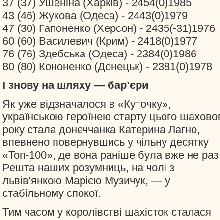
37 (37) Ушеніна (Харків) - 2454(0)1985
43 (46) Жукова (Одеса) - 2443(0)1979
47 (30) Гапоненко (Херсон) - 2435(-31)1976
60 (60) Василевич (Крим) - 2418(0)1977
76 (76) Здебська (Одеса) - 2384(0)1986
80 (80) Кононенко (Донецьк) - 2381(0)1978
І знову на шляху — бар’єри
Як уже відзначалося в «Куточку»,
українською героїнею старту цього шахово
року стала донеччанка Катерина Лагно,
впевнено повернувшись у чільну десятку
«Топ-100», де вона раніше була вже не раз
Решта наших розумниць, на чолі з
львів’янкою Марією Музичук, — у
стабільному спокої.
Тим часом у королівстві шахісток сталася