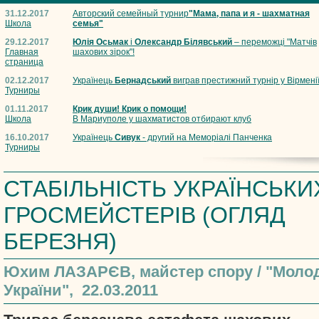
31.12.2017
Авторский семейный турнир
"Мама, папа и я - шахматная
Школа
семья"
29.12.2017
Юлія Осьмак
і
Олександр Білявський
– переможці "Матчів
Главная
шахових зірок"!
страница
02.12.2017
Українець
Бернадський
виграв престижний турнір у Вірмені
Турниры
01.11.2017
Крик души! Крик о помощи!
Школа
В Мариуполе у шахматистов отбирают клуб
16.10.2017
Українець
Сивук
- другий на Меморіалі Панченка
Турниры
СТАБІЛЬНІСТЬ УКРАЇНСЬКИ
ГРОСМЕЙСТЕРІВ (ОГЛЯД
БЕРЕЗНЯ)
Юхим ЛАЗАРЄВ, майстер спору / "Моло
України", 22.03.2011