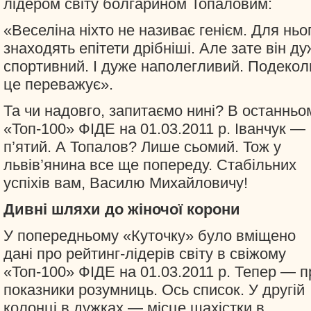
лідером світу болгарином Топаловим:
«Веселіна ніхто не називає генієм. Для ньо
знаходять епітети дрібніші. Але зате він д
спортивний. І дуже наполегливий. Подекол
це переважує».
Та чи надовго, запитаємо нині? В останньо
«Топ-100» ФІДЕ на 01.03.2011 р. Іванчук —
п’ятий. А Топалов? Лише сьомий. Тож у
львів’янина все ще попереду. Стабільних
успіхів вам, Василю Михайловичу!
Дивні шляхи до жіночої корони
У попередньому «Куточку» було вміщено
дані про рейтинг-лідерів світу в свіжому
«Топ-100» ФІДЕ на 01.03.2011 р. Тепер — п
показники розумниць. Ось список. У другій
колонці в дужках — місце шахістки в