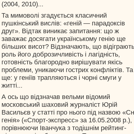
(2004, 2010)...
Та мимоволі згадується класичний
пушкінський вислів: «геній — парадоксів
друг». Відтак виникає запитання: що ж
заважає досягати українському генію ще
більших висот? Відзначають, що відіграют
роль його доброзичливість і лагідність,
готовність благородно вирішувати якісь
проблеми, уникаючи гострих конфліктів. Та
ще: у геніїв трапляються і чорні смуги у
житті...
А ось що відзначав вельми відомий
московський шаховий журналіст Юрій
Васильєв у статті про нього під назвою «С
генія» («Спорт-экспресс» за 16.05.2008 р.),
порівнюючи Іванчука з тодішнім рейтинг-