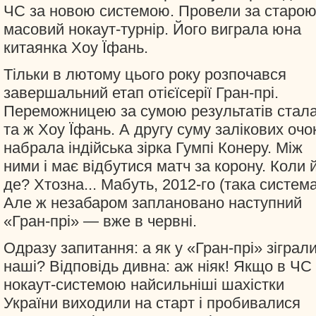
ЧС за новою системою. Провели за старою
масовий нокаут-турнір. Його виграла юна
китаянка Хоу Їфань.
Тільки в лютому цього року розпочався
завершальний етап отієїсерії Гран-прі.
Переможницею за сумою результатів стал
та ж Хоу Їфань. А другу суму залікових очо
набрала індійська зірка Гумпі Конеру. Між
ними і має відбутися матч за корону. Коли 
де? Хтозна... Мабуть, 2012-го (така систем
Але ж незабаром заплановано наступний
«Гран-прі» — вже в червні.
Одразу запитання: а як у «Гран-прі» зіграл
наші? Відповідь дивна: аж ніяк! Якщо в ЧС
нокаут-системою найсильніші шахістки
України виходили на старт і пробивалися