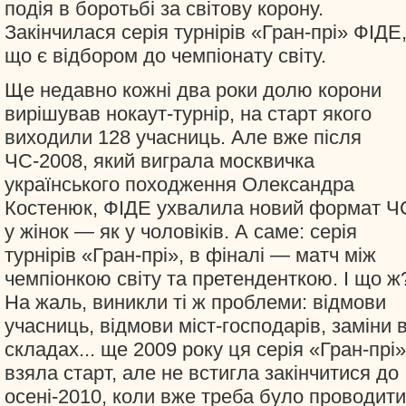
подія в боротьбі за світову корону.
Закінчилася серія турнірів «Гран-прі» ФІДЕ
що є відбором до чемпіонату світу.
Ще недавно кожні два роки долю корони
вирішував нокаут-турнір, на старт якого
виходили 128 учасниць. Але вже після
ЧС-2008, який виграла москвичка
українського походження Олександра
Костенюк, ФІДЕ ухвалила новий формат Ч
у жінок — як у чоловіків. А саме: серія
турнірів «Гран-прі», в фіналі — матч між
чемпіонкою світу та претенденткою. І що ж
На жаль, виникли ті ж проблеми: відмови
учасниць, відмови міст-господарів, заміни 
складах... ще 2009 року ця серія «Гран-прі»
взяла старт, але не встигла закінчитися до
осені-2010, коли вже треба було проводити