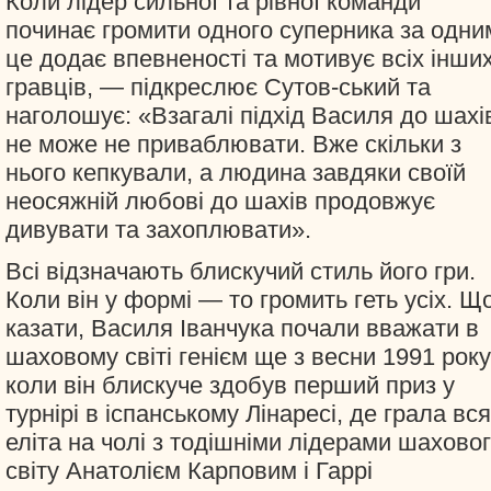
Коли лідер сильної та рівної команди
починає громити одного суперника за одни
це додає впевненості та мотивує всіх інши
гравців, — підкреслює Сутов-ський та
наголошує: «Взагалі підхід Василя до шахі
не може не приваблювати. Вже скільки з
нього кепкували, а людина завдяки своїй
неосяжній любові до шахів продовжує
дивувати та захоплювати».
Всі відзначають блискучий стиль його гри.
Коли він у формі — то громить геть усіх. Щ
казати, Василя Іванчука почали вважати в
шаховому світі генієм ще з весни 1991 року
коли він блискуче здобув перший приз у
турнірі в іспанському Лінаресі, де грала вся
еліта на чолі з тодішніми лідерами шахово
світу Анатолієм Карповим і Гаррі