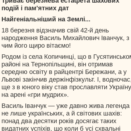
Триває березнева естафета шахових
подій і пам’ятних дат
Найгеніальніший на Землі...
18 березня відзначив свій 42-й день
народження Василь Михайлович Іванчук, з
чим його щиро вітаємо!
Родом із села Копичинці, що в Гусятинсько
районі на Тернопільщині, він отримав
середню освіту в райцентрі Бережани, а у
Львові закінчив держінфізкульт. І, водночас
ще з в юного віку став прославляти Україн
на арені «гри мудрих».
Василь Іванчук — уже давно жива легенда
не лише українських, а й світових шахів:
понад два десятки років досягає таких
видатних успіхів, що коли б усі схвальні