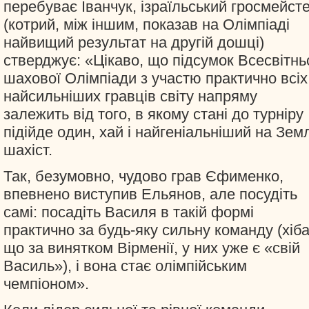
перебуває Іванчук, ізраїльський гросмейст
(котрий, між іншим, показав на Олімпіаді
найвищий результат на другій дошці)
стверджує: «Цікаво, що підсумок Всесвітнь
шахової Олімпіади з участю практично всіх
найсильніших гравців світу напряму
залежить від того, в якому стані до турніру
підійде один, хай і найгеніальніший на Земл
шахіст.
Так, безумовно, чудово грав Єфименко,
впевнено виступив Ельянов, але посудіть
самі: посадіть Василя в такій формі
практично за будь-яку сильну команду (хіб
що за винятком Вірменії, у них уже є «свій
Василь»), і вона стає олімпійським
чемпіоном».