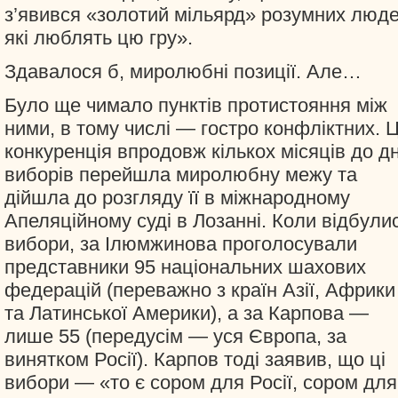
з’явився «золотий мільярд» розумних люде
які люблять цю гру».
Здавалося б, миролюбні позиції. Але…
Було ще чимало пунктів протистояння між
ними, в тому числі — гостро конфліктних. 
конкуренція впродовж кількох місяців до д
виборів перейшла миролюбну межу та
дійшла до розгляду її в міжнародному
Апеляційному суді в Лозанні. Коли відбули
вибори, за Ілюмжинова проголосували
представники 95 національних шахових
федерацій (переважно з країн Азії, Африки
та Латинської Америки), а за Карпова —
лише 55 (передусім — уся Європа, за
винятком Росії). Карпов тоді заявив, що ці
вибори — «то є сором для Росії, сором для