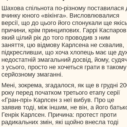
Шахова спільнота по-різному поставилася 
вчинку юного «вікінга». Висловлювалися
версії, що до цього його спонукали ще якіс
причини, крім принципових. Гаррі Каспаров
який цілий рік до того проводив з ним
заняття, цю відмову Карлсена не схвалив,
підкресливши, що хоча хлопець має ще ду
недостатній змагальний досвід, йому, судя
з усього, просто не хочеться грати в такому
серйозному змаганні.
Мені, зокрема, згадалося, як ще в грудні 2
року перед початком третього етапу серії
«Гран-прі» Карлсен з неї вибув. Про це
заявив тоді, між іншим, не він, а його батьк
Генрік Карлсен. Причина: протест проти
радикальних змін, які щойно внесла тоді