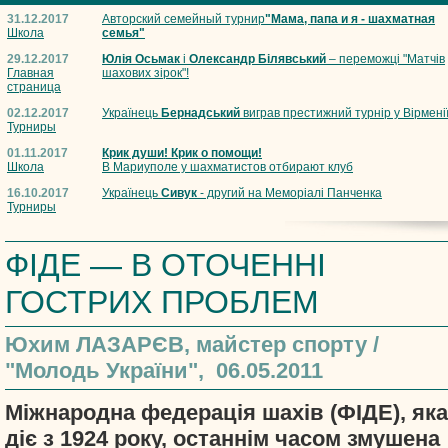
31.12.2017
Авторский семейный турнир
"Мама, папа и я - шахматная
Школа
семья"
29.12.2017
Юлія Осьмак
і
Олександр Білявський
– переможці "Матчів
Главная
шахових зірок"!
страница
02.12.2017
Українець
Бернадський
виграв престижний турнір у Вірмені
Турниры
01.11.2017
Крик души! Крик о помощи!
Школа
В Мариуполе у шахматистов отбирают клуб
16.10.2017
Українець
Сивук
- другий на Меморіалі Панченка
Турниры
ФІДЕ — В ОТОЧЕННІ
ГОСТРИХ ПРОБЛЕМ
Юхим ЛАЗАРЄВ, майстер спорту /
"Молодь України", 06.05.2011
Міжнародна федерація шахів (ФІДЕ), яка
діє з 1924 року, останнім часом змушена