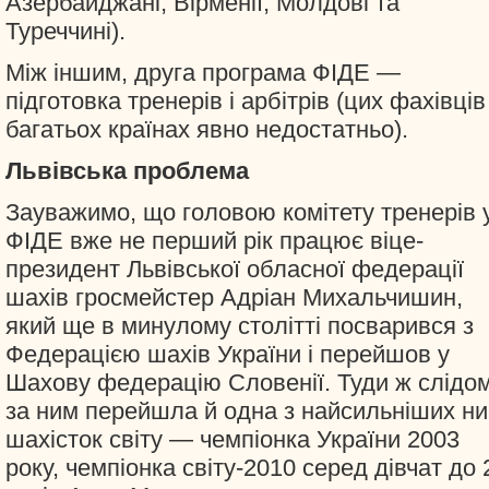
Азербайджані, Вірменії, Молдові та
Туреччині).
Між іншим, друга програма ФІДЕ —
підготовка тренерів і арбітрів (цих фахівців
багатьох країнах явно недостатньо).
Львівська проблема
Зауважимо, що головою комітету тренерів 
ФІДЕ вже не перший рік працює віце-
президент Львівської обласної федерації
шахів гросмейстер Адріан Михальчишин,
який ще в минулому столітті посварився з
Федерацією шахів України і перейшов у
Шахову федерацію Словенії. Туди ж слідо
за ним перейшла й одна з найсильніших ни
шахісток світу — чемпіонка України 2003
року, чемпіонка світу-2010 серед дівчат до 