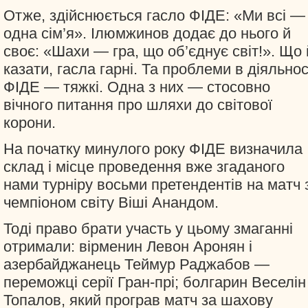
Отже, здійснюється гасло ФІДЕ: «Ми всі —
одна сім’я». Ілюмжинов додає до нього й
своє: «Шахи — гра, що об’єднує світ!». Що 
казати, гасла гарні. Та проблеми в діяльнос
ФІДЕ — тяжкі. Одна з них — стосовно
вічного питання про шляхи до світової
корони.
На початку минулого року ФІДЕ визначила
склад і місце проведення вже згаданого
нами турніру восьми претендентів на матч 
чемпіоном світу Віші Анандом.
Тоді право брати участь у цьому змаганні
отримали: вірменин Левон Аронян і
азербайджанець Теймур Раджабов —
переможці серії Гран-прі; болгарин Веселін
Топалов, який програв матч за шахову