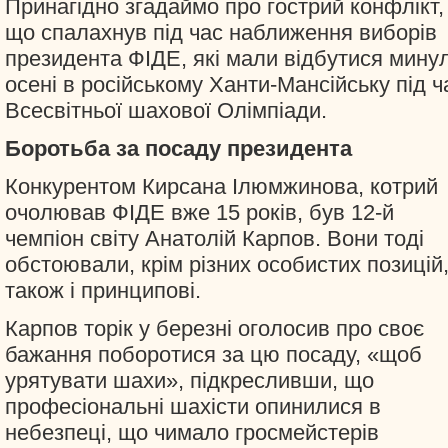
Принагідно згадаймо про гострий конфлікт,
що спалахнув під час наближення виборів
президента ФІДЕ, які мали відбутися мину
осені в російському Ханти-Мансійську під ч
Всесвітньої шахової Олімпіади.
Боротьба за посаду президента
Конкурентом Кирсана Ілюмжинова, котрий
очолював ФІДЕ вже 15 років, був 12-й
чемпіон світу Анатолій Карпов. Вони тоді
обстоювали, крім різних особистих позицій
також і принципові.
Карпов торік у березні оголосив про своє
бажання поборотися за цю посаду, «щоб
урятувати шахи», підкресливши, що
професіональні шахісти опинилися в
небезпеці, що чимало гросмейстерів