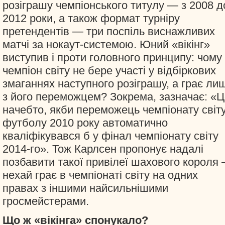
розіграшу чемпіонського титулу — з 2008 д
2012 роки, а також формат турніру
претендентів — три поспіль виснажливих
матчі за нокаут-системою. Юний «вікінг»
виступив і проти головного принципу: чому
чемпіон світу не бере участі у відбіркових
змаганнях наступного розіграшу, а грає ли
з його переможцем? Зокрема, зазначає: «Ц
начебто, якби переможець чемпіонату світу
футболу 2010 року автоматично
кваліфікувався б у фінал чемпіонату світу
2014-го». Тож Карлсен пропонує надалі
позбавити такої привілеї шахового короля
нехай грає в чемпіонаті світу на одних
правах з іншими найсильнішими
гросмейстерами.
Що ж «вікінга» спонукало?