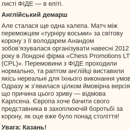
листі ФІДЕ — в еліті.
Англійський демарш
Але сталася ще одна халепа. Матч між
переможцем «турніру восьми» за світову
корону з її володарем Анандом
зобов’язувалася організувати навесні 2012
року в Лондоні фірма «Chess Promotions L
(CPL)». Перемовини з ФІДЕ проходили
нормально, та раптом англійці виставили
якісь нереальні для їхнього виконання умов
Одразу ж з’явилася цілком ймовірна версія
що причина цього зриву — відмова
Карлсена. Європа хоче бачити свого
представника в захоплюючій боротьбі за
корону, як оце вже було понад століття!
Увага: Казань!