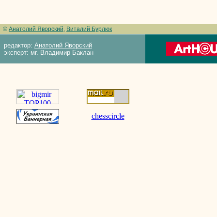
©
Анатолий Яворский
,
Виталий Бурлюк
редактор:
Анатолий Яворский
эксперт: мг. Владимир Баклан
chesscircle