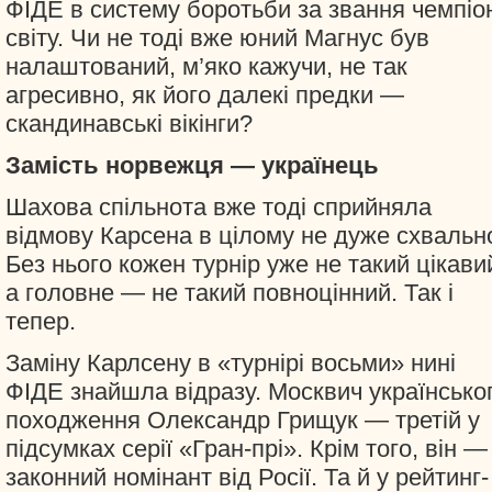
ФІДЕ в систему боротьби за звання чемпіо
світу. Чи не тоді вже юний Магнус був
налаштований, м’яко кажучи, не так
агресивно, як його далекі предки —
скандинавські вікінги?
Замість норвежця — українець
Шахова спільнота вже тоді сприйняла
відмову Карсена в цілому не дуже схвальн
Без нього кожен турнір уже не такий цікави
а головне — не такий повноцінний. Так і
тепер.
Заміну Карлсену в «турнірі восьми» нині
ФІДЕ знайшла відразу. Москвич українсько
походження Олександр Грищук — третій у
підсумках серії «Гран-прі». Крім того, він —
законний номінант від Росії. Та й у рейтинг-