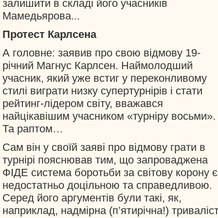
залишити в складі його учасників
Мамедьярова...
Протест Карлсена
А головне: заявив про свою відмову 19-
річний Магнус Карлсен. Наймолодший
учасник, який уже встиг у переконливому
стилі виграти низку супертурнірів і стати
рейтинг-лідером світу, вважався
найцікавішим учасником «турніру восьми».
Та раптом…
Сам він у своїй заяві про відмову грати в
турнірі пояснював тим, що запроваджена
ФІДЕ система боротьби за світову корону є
недостатньо доцільною та справедливою.
Серед його аргументів були такі, як,
наприклад, надмірна (п’ятирічна!) триваліс