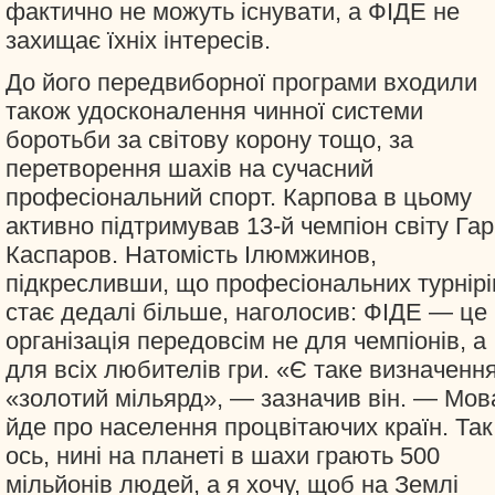
фактично не можуть існувати, а ФІДЕ не
захищає їхніх інтересів.
До його передвиборної програми входили
також удосконалення чинної системи
боротьби за світову корону тощо, за
перетворення шахів на сучасний
професіональний спорт. Карпова в цьому
активно підтримував 13-й чемпіон світу Гар
Каспаров. Натомість Ілюмжинов,
підкресливши, що професіональних турнірі
стає дедалі більше, наголосив: ФІДЕ — це
організація передовсім не для чемпіонів, а
для всіх любителів гри. «Є таке визначення
«золотий мільярд», — зазначив він. — Мов
йде про населення процвітаючих країн. Так
ось, нині на планеті в шахи грають 500
мільйонів людей, а я хочу, щоб на Землі