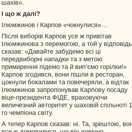
шахів».
І що ж далі?
Ілюмжинов і Карпов «чокнулися»…
Після виборів Карпов усе ж привітав
Ілюмжинова з перемогою, а той у відповідь
сказав: «Давайте забудемо всі ці
передвиборні нападки та з метою
примирення підемо та й вип’ємо горілки!»
Карпов згодився, вони пішли в ресторан,
цокнули бокалами та повечеряли, а відтак
Ілюмжинов запропонував Карпову посаду
віце-президента ФІДЕ, враховуючи
величезний авторитет у шаховій спільноті 1
го чемпіона світу.
А тепер Карпов сказав: ні. Та, зрештою, во
все ж домовилися, що він довічно