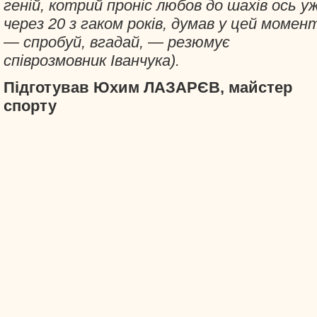
геній, котрий проніс любов до шахів ось у
через 20 з гаком років, думав у цей момен
— спробуй, вгадай, — резюмує
співрозмовник Іванчука).
Підготував Юхим ЛАЗАРЄВ, майстер
спорту