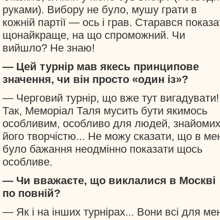
руками). Вибору не було, мушу грати в
кожній партії — ось і грав. Старався показа
щонайкраще, на що спроможний. Чи
вийшло? Не знаю!
— Цей турнір мав якесь принципове
значення, чи він просто «один із»?
— Черговий турнір, що вже тут вигадувати!
Так, Меморіал Таля мусить бути якимось
особливим, особливо для людей, знайомих
його творчістю... Не можу сказати, що в ме
було бажання неодмінно показати щось
особливе.
— Чи вважаєте, що виклалися в Москві
по повній?
— Як і на інших турнірах... Вони всі для ме