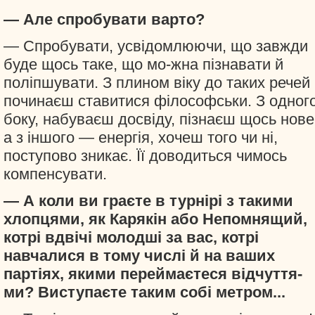
— Але спробувати варто?
— Спробувати, усвідомлюючи, що завжди
буде щось таке, що мо-жна пізнавати й
поліпшувати. З плином віку до таких речей
починаєш ставитися філософськи. З одног
боку, набуваєш досвіду, пізнаєш щось нове
а з іншого — енергія, хочеш того чи ні,
поступово зникає. Її доводиться чимось
компенсувати.
— А коли ви граєте в турнірі з такими
хлопцями, як Карякін або Непомнящий,
котрі вдвічі молодші за вас, котрі
навчалися в тому числі й на ваших
партіях, якими переймаєтеся відчуття-
ми? Виступаєте таким собі метром...