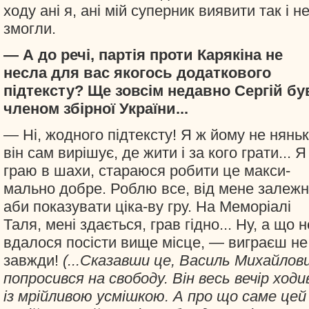
ходу ані я, ані мій суперник виявити так і н
змогли.
— А до речі, партія проти Карякіна не
несла для вас якогось додаткового
підтексту? Ще зовсім недавно Сергій бу
членом збірної України...
— Ні, жодного підтексту! Я ж йому не няньк
він сам вирішує, де жити і за кого грати... Я
граю в шахи, стараюся робити це макси-
мально добре. Роблю все, від мене залежн
аби показувати ціка-ву гру. На Меморіалі
Таля, мені здається, грав гідно... Ну, а що н
вдалося посісти вище місце, — виграєш не
завжди!
(...Сказавши це, Василь Михайлов
попросився на свободу. Він весь вечір ходи
із мрійливою усмішкою. А про що саме цей