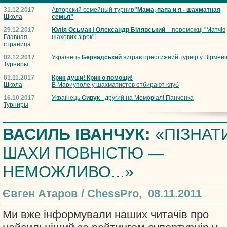
31.12.2017
Авторский семейный турнир
"Мама, папа и я - шахматная
Школа
семья"
29.12.2017
Юлія Осьмак
і
Олександр Білявський
– переможці "Матчів
Главная
шахових зірок"!
страница
02.12.2017
Українець
Бернадський
виграв престижний турнір у Вірмені
Турниры
01.11.2017
Крик души! Крик о помощи!
Школа
В Мариуполе у шахматистов отбирают клуб
16.10.2017
Українець
Сивук
- другий на Меморіалі Панченка
Турниры
ВАСИЛЬ ІВАНЧУК:
«ПІЗНАТ
ШАХИ ПОВНІСТЮ —
НЕМОЖЛИВО...»
Євген Атаров / ChessPro, 08.11.2011
Ми вже інформували наших читачів про