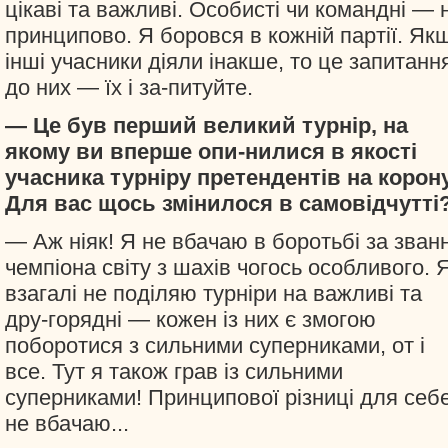
цікаві та важливі. Особисті чи командні — 
принципово. Я боровся в кожній партії. Як
інші учасники діяли інакше, то це запитанн
до них — їх і за-питуйте.
— Це був перший великий турнір, на
якому ви вперше опи-нилися в якості
учасника турніру претендентів на корону
Для вас щось змінилося в самовідчутті
— Аж ніяк! Я не вбачаю в боротьбі за зван
чемпіона світу з шахів чогось особливого. 
взагалі не поділяю турніри на важливі та
дру-горядні — кожен із них є змогою
поборотися з сильними суперниками, от і
все. Тут я також грав із сильними
суперниками! Принципової різниці для себ
не вбачаю...