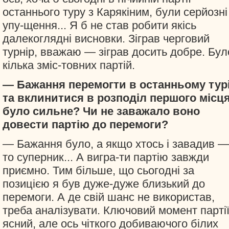
останнього туру з Карякіним, були серйозні
упу-щення... Я б не став робити якісь
далекоглядні висновки. Зіграв черговий
турнір, вважаю — зіграв досить добре. Бул
кілька зміс-товних партій.
— Бажання перемогти в останньому тур
та вклинитися в розподіл першого місц
було сильне? Чи не заважало воно
довести партію до перемоги?
— Бажання було, а якщо хтось і завадив —
то суперник... А вигра-ти партію завжди
приємно. Тим більше, що сьогодні за
позицією я був дуже-дуже близький до
перемоги. А де свій шанс не використав,
треба аналізувати. Ключовий момент парті
ясний, але ось чіткого добиваючого білих