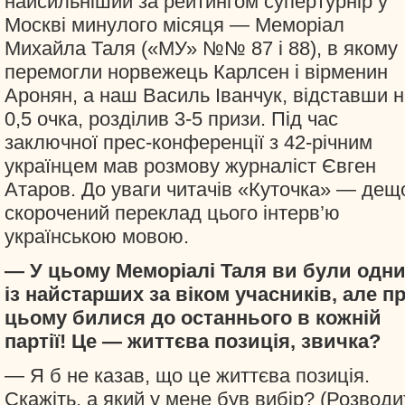
найсильніший за рейтингом супертурнір у
Москві минулого місяця — Меморіал
Михайла Таля («МУ» №№ 87 і 88), в якому
перемогли норвежець Карлсен і вірменин
Аронян, а наш Василь Іванчук, відставши 
0,5 очка, розділив 3-5 призи. Під час
заключної прес-конференції з 42-річним
українцем мав розмову журналіст Євген
Атаров. До уваги читачів «Куточка» — дещ
скорочений переклад цього інтерв’ю
українською мовою.
— У цьому Меморіалі Таля ви були одн
із найстарших за віком учасників, але п
цьому билися до останнього в кожній
партії! Це — життєва позиція, звичка?
— Я б не казав, що це життєва позиція.
Скажіть, а який у мене був вибір? (Розводи