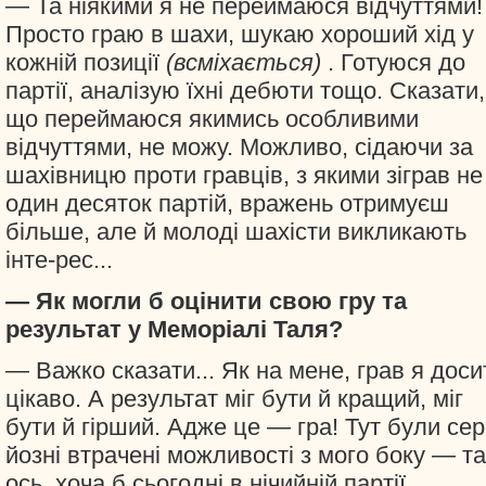
— Та ніякими я не переймаюся відчуттями!
Просто граю в шахи, шукаю хороший хід у
кожній позиції
(всміхається)
. Готуюся до
партії, аналізую їхні дебюти тощо. Сказати,
що переймаюся якимись особливими
відчуттями, не можу. Можливо, сідаючи за
шахівницю проти гравців, з якими зіграв не
один десяток партій, вражень отримуєш
більше, але й молоді шахісти викликають
інте-рес...
— Як могли б оцінити свою гру та
результат у Меморіалі Таля?
— Важко сказати... Як на мене, грав я доси
цікаво. А результат міг бути й кращий, міг
бути й гірший. Адже це — гра! Тут були сер
йозні втрачені можливості з мого боку — та
ось, хоча б сьогодні в нічийній партії