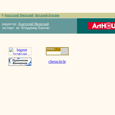
©
Анатолий Яворский
,
Виталий Бурлюк
редактор:
Анатолий Яворский
эксперт: мг. Владимир Баклан
chesscircle