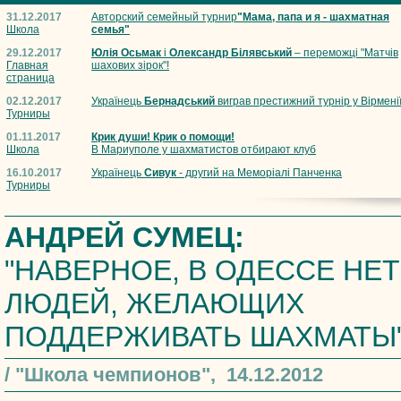
31.12.2017
Авторский семейный турнир
"Мама, папа и я - шахматная
Школа
семья"
29.12.2017
Юлія Осьмак
і
Олександр Білявський
– переможці "Матчів
Главная
шахових зірок"!
страница
02.12.2017
Українець
Бернадський
виграв престижний турнір у Вірмені
Турниры
01.11.2017
Крик души! Крик о помощи!
Школа
В Мариуполе у шахматистов отбирают клуб
16.10.2017
Українець
Сивук
- другий на Меморіалі Панченка
Турниры
АНДРЕЙ СУМЕЦ:
"НАВЕРНОЕ, В ОДЕССЕ НЕТ
ЛЮДЕЙ, ЖЕЛАЮЩИХ
ПОДДЕРЖИВАТЬ ШАХМАТЫ
/ "Школа чемпионов", 14.12.2012