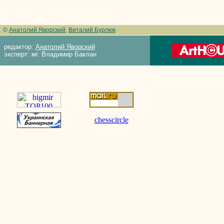
©
Анатолий Яворский
,
Виталий Бурлюк
редактор:
Анатолий Яворский
эксперт: мг. Владимир Баклан
chesscircle