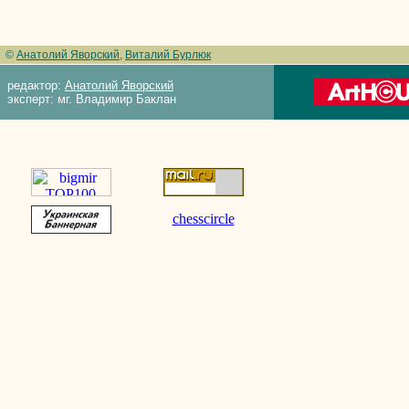
©
Анатолий Яворский
,
Виталий Бурлюк
редактор:
Анатолий Яворский
эксперт: мг. Владимир Баклан
chesscircle