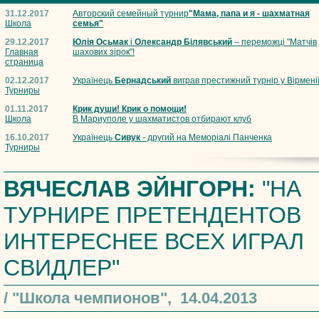
31.12.2017
Авторский семейный турнир
"Мама, папа и я - шахматная
Школа
семья"
29.12.2017
Юлія Осьмак
і
Олександр Білявський
– переможці "Матчів
Главная
шахових зірок"!
страница
02.12.2017
Українець
Бернадський
виграв престижний турнір у Вірмені
Турниры
01.11.2017
Крик души! Крик о помощи!
Школа
В Мариуполе у шахматистов отбирают клуб
16.10.2017
Українець
Сивук
- другий на Меморіалі Панченка
Турниры
ВЯЧЕСЛАВ ЭЙНГОРН:
"НА
ТУРНИРЕ ПРЕТЕНДЕНТОВ
ИНТЕРЕСНЕЕ ВСЕХ ИГРАЛ
СВИДЛЕР"
/ "Школа чемпионов", 14.04.2013