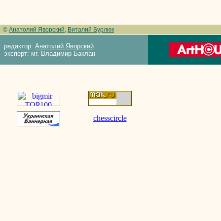
©
Анатолий Яворский
,
Виталий Бурлюк
редактор:
Анатолий Яворский
эксперт: мг. Владимир Баклан
chesscircle