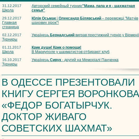
31.12.2017
Авторский семейный турнир
"Мама, папа и я - шахматная
Школа
семья"
29.12.2017
Юлія Осьмак
і
Олександр Білявський
– переможці "Матчів
Главная
шахових зірок"!
страница
02.12.2017
Українець
Бернадський
виграв престижний турнір у Вірмені
Турниры
01.11.2017
Крик души! Крик о помощи!
Школа
В Мариуполе у шахматистов отбирают клуб
16.10.2017
Українець
Сивук
- другий на Меморіалі Панченка
Турниры
В ОДЕССЕ ПРЕЗЕНТОВАЛИ
КНИГУ СЕРГЕЯ ВОРОНКОВ
«ФЕДОР БОГАТЫРЧУК.
ДОКТОР ЖИВАГО
СОВЕТСКИХ ШАХМАТ»