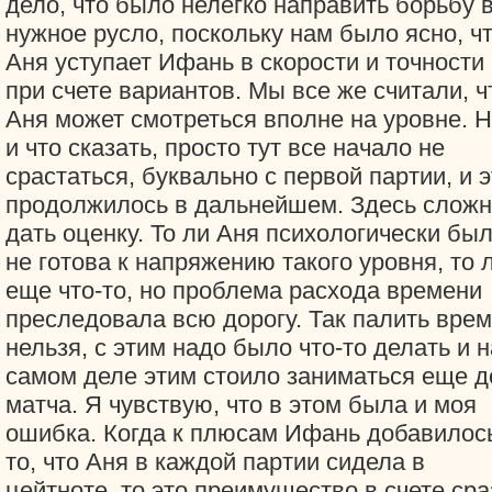
дело, что было нелегко направить борьбу 
нужное русло, поскольку нам было ясно, ч
Аня уступает Ифань в скорости и точности
при счете вариантов. Мы все же считали, ч
Аня может смотреться вполне на уровне. Н
и что сказать, просто тут все начало не
срастаться, буквально с первой партии, и э
продолжилось в дальнейшем. Здесь слож
дать оценку. То ли Аня психологически бы
не готова к напряжению такого уровня, то 
еще что-то, но проблема расхода времени
преследовала всю дорогу. Так палить вре
нельзя, с этим надо было что-то делать и н
самом деле этим стоило заниматься еще д
матча. Я чувствую, что в этом была и моя
ошибка. Когда к плюсам Ифань добавилос
то, что Аня в каждой партии сидела в
цейтноте, то это преимущество в счете сра