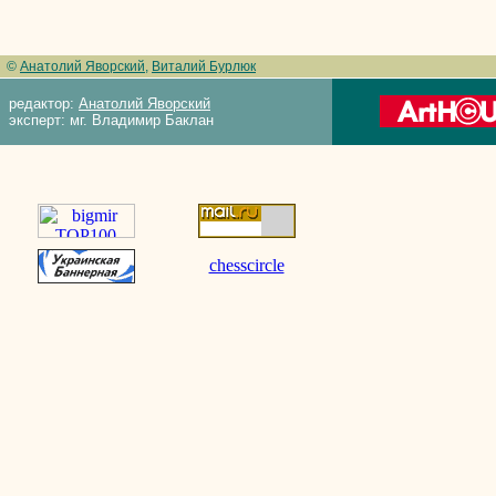
©
Анатолий Яворский
,
Виталий Бурлюк
редактор:
Анатолий Яворский
эксперт: мг. Владимир Баклан
chesscircle