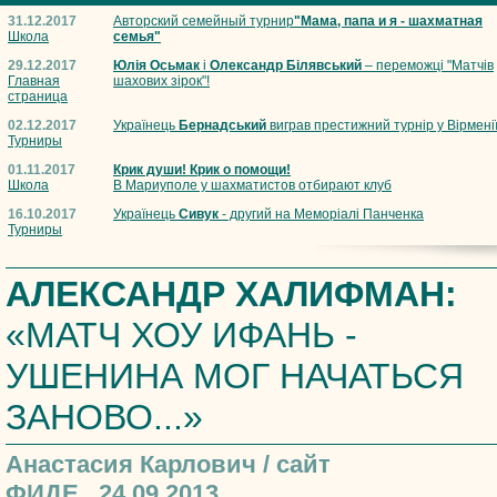
31.12.2017
Авторский семейный турнир
"Мама, папа и я - шахматная
Школа
семья"
29.12.2017
Юлія Осьмак
і
Олександр Білявський
– переможці "Матчів
Главная
шахових зірок"!
страница
02.12.2017
Українець
Бернадський
виграв престижний турнір у Вірмені
Турниры
01.11.2017
Крик души! Крик о помощи!
Школа
В Мариуполе у шахматистов отбирают клуб
16.10.2017
Українець
Сивук
- другий на Меморіалі Панченка
Турниры
АЛЕКСАНДР ХАЛИФМАН:
«МАТЧ ХОУ ИФАНЬ -
УШЕНИНА МОГ НАЧАТЬСЯ
ЗАНОВО...»
Анастасия Карлович / сайт
ФИДЕ, 24.09.2013