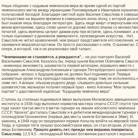
Наше общение с седьмым чемпионом мира во время одной из партий
чемпионского матча между украинцами Пономаревым и Иванчуком ограничи
получасовой беседой. Благодаря светлой ауре Василия Смыслова я соверш
путешествие на машине времени в совершенно иною эпоху, с которой досел
был знаком лишь благодаря литературе. Здесь люди живут отвергнутыми н
веком критериями, здесь слово ценится дороже любого бланка со множество
печатей, здесь мужчины целуют дамам руку при встрече, здесь понимают, а 
только оценивают в денежном эквиваленте, произведения искусства... Нет,
Смыслов не читал нравоучений, чем грешат представители его поколения, н
занимался морализаторством. Он просто рассказывал о себе. О шахматах. 
опере, в которой, так и не реализовал свой талант...
"Чемпионами не становятся, а рождаются",
- не раз повторял Василий
Васильевич Cмыслов. Казалось бы, перед сыном Василия Осиповича Смысл
- инженера-экономиста, шахматиста первой категории, игравшего вместе с
легендарным Александром Алехиным в турнире Петербургского шахматного
собрания - вопрос о будущем даже не должен был подниматься. Первые
шахматные уроки отец преподал нашему герою, когда тому не исполнилось 
семи лет. А вскоре, обыграв родного дядю, слывшего довольно сильным
шахматистом, мальчуган получил первый приз - книгу Алехина "Мои лучшие
партии" с дарственной надписью: "Будущему чемпиону мира".
Ступень за ступенью поднимался вверх выпускник Московского авиационног
института: в 1938 году выполнил норматив мастера спорта СССР, спустя три
года занял третье место в матче-турнире на звание абсолютного чемпиона
СССР, "бронза" досталась Смыслову и в дебютном международном турнире 
голландском Гроннингене (первые два места заняли Ботвинник и Эйве). И,
наконец, в 1948 году он предпринял первую попытку взойти на мировой трон
Тогда, в турнире пяти лучших гроссмейстеров мира, он стал вторым, уступив
лишь Ботвиннику.
Прошло девять лет, прежде чем вершина покорилась
Смыслову.
12,5:9,5 - легендарный Михаил Ботвинник расстался с короной.