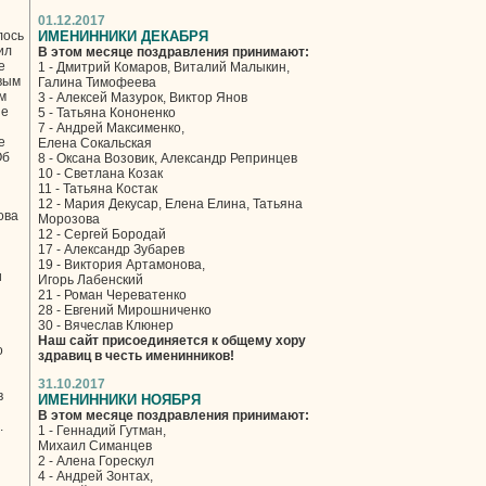
01.12.2017
лось
ИМЕНИННИКИ ДЕКАБРЯ
ил
В этом месяце поздравления принимают:
е
1 - Дмитрий Комаров, Виталий Малыкин,
овым
Галина Тимофеева
м
3 - Алексей Мазурок, Виктор Янов
не
5 - Татьяна Кононенко
7 - Андрей Максименко,
е
Елена Сокальская
Об
8 - Оксана Возовик, Александр Репринцев
10 - Светлана Козак
11 - Татьяна Костак
12 - Мария Декусар, Елена Елина, Татьяна
ова
Морозова
12 - Сергей Бородай
17 - Александр Зубарев
19 - Виктория Артамонова,
и
Игорь Лабенский
21 - Роман Череватенко
28 - Евгений Мирошниченко
30 - Вячеслав Клюнер
Наш сайт присоединяется к общему хору
о
здравиц в честь именинников!
31.10.2017
в
ИМЕНИННИКИ НОЯБРЯ
В этом месяце поздравления принимают:
.
1 - Геннадий Гутман,
Михаил Симанцев
2 - Алена Горескул
4 - Андрей Зонтах,