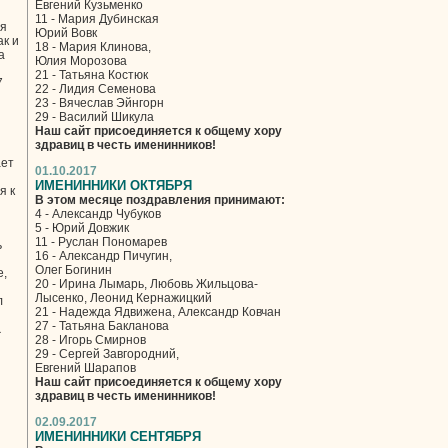
Евгений Кузьменко
11 - Мария Дубинская
ря
Юрий Вовк
ак и
18 - Мария Клинова,
а
Юлия Морозова
21 - Татьяна Костюк
7
22 - Лидия Семенова
23 - Вячеслав Эйнгорн
29 - Василий Шикула
Наш сайт присоединяется к общему хору
здравиц в честь именинников!
ает
01.10.2017
ИМЕНИННИКИ ОКТЯБРЯ
я к
В этом месяце поздравления принимают:
4 - Александр Чубуков
5 - Юрий Довжик
11 - Руслан Пономарев
ь
16 - Александр Пичугин,
Олег Богинин
е,
20 - Ирина Лымарь, Любовь Жильцова-
Лысенко, Леонид Кернажицкий
л
21 - Надежда Ядвижена, Александр Ковчан
27 - Татьяна Бакланова
а
28 - Игорь Смирнов
29 - Сергей Завгородний,
Евгений Шарапов
Наш сайт присоединяется к общему хору
здравиц в честь именинников!
02.09.2017
ИМЕНИННИКИ СЕНТЯБРЯ