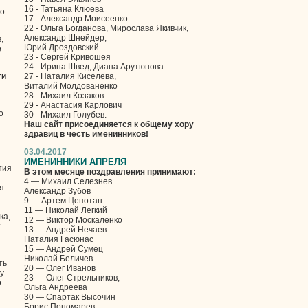
16 - Татьяна Клюева
то
17 - Александр Моисеенко
22 - Ольга Богданова, Мирослава Якивчик,
Александр Шнейдер,
,
Юрий Дроздовский
е
23 - Сергей Кривошея
24 - Ирина Швед, Диана Арутюнова
ти
27 - Наталия Киселева,
Виталий Молдованенко
28 - Михаил Козаков
29 - Анастасия Карлович
о
30 - Михаил Голубев.
Наш сайт присоединяется к общему хору
здравиц в честь именинников!
03.04.2017
ИМЕНИННИКИ АПРЕЛЯ
тия
В этом месяце поздравления принимают:
4 — Михаил Селезнев
я
Александр Зубов
9 — Артем Цепотан
11 — Николай Легкий
ка,
12 — Виктор Москаленко
т
13 — Андрей Нечаев
Наталия Гасюнас
15 — Андрей Сумец
Николай Беличев
ть
20 — Олег Иванов
у
23 — Олег Стрельников,
о
Ольга Андреева
30 — Спартак Высочин
Борис Пономарев