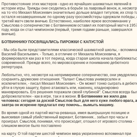
Противостояние этих мастеров - одно из ярчайших шахматных явлений в
истории игры. Трижды они сходились в борьбе за лавровый венок, и, несмот
на то что Михаил Моисеевич значительно дольше владел титулом, их спор т
остался незавершенным: по одному разу гроссмейстеры одержали победы, 
третий матч свели вничью. Естественно, наиболее яркое воспоминание у
Смыслова о соперничестве с Ботвинником оставил их повторный матч в 195
году, когда он стал чемпионом (первый, тремя годами раньше, завершился
вничью).
БОТВИННИКУ ПОСВЯЩАЛИСЬ ПИРОЖКИ С КАПУСТОЙ
- Мы оба были представителями классической шахматной школы, - вспомин
Василий Васильевич. - Только, в отличие от Михаила Моисеевича, я
формировался как раз в тот период, когда старая школа начала приближатьс
современной. Прежде всего, по мировоззрению и пониманию дебютного
репертуара.
Любопытно, что, несмотря на непримиримое соперничество, они умудрялис
сохранять дружеские отношения. "Талант Смыслова универсален и
исключителен, - писал Михаил Моисеевич. - Он может тонко сыграть в дебют
уйти в глухую защиту, бурно атаковать или, наконец, хладнокровно
маневрировать. Его решения поражали своей глубиной". Смыслов всегда бы
доброжелателен - как в игре, так и в жизни.
В Ботвиннике же жило два
человека: сегодня за доской Смыслов был для него хуже любого врага, 
завтра он искренне предлагал ему помочь... вымыть машину.
Во время одной из партий матча-реванша, имея выигрышную позицию и
выискивая самый убийственный вариант, Ботвинник... забыл про часы и
проиграл. Смыслов, понимая, что происходит, отошел от игрового столика -
слишком многое было поставлено
на карту. О той партии шестой чемпион мира укоризненно вспоминал при