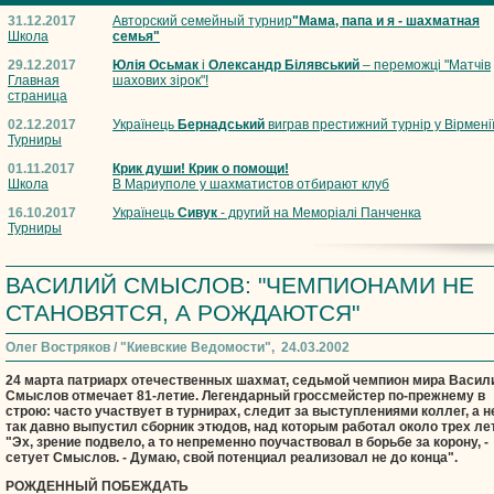
31.12.2017
Авторский семейный турнир
"Мама, папа и я - шахматная
Школа
семья"
29.12.2017
Юлія Осьмак
і
Олександр Білявський
– переможці "Матчів
Главная
шахових зірок"!
страница
02.12.2017
Українець
Бернадський
виграв престижний турнір у Вірмені
Турниры
01.11.2017
Крик души! Крик о помощи!
Школа
В Мариуполе у шахматистов отбирают клуб
16.10.2017
Українець
Сивук
- другий на Меморіалі Панченка
Турниры
ВАСИЛИЙ СМЫСЛОВ: "ЧЕМПИОНАМИ НЕ
СТАНОВЯТСЯ, А РОЖДАЮТСЯ"
Олег Востряков / "Киевские Ведомости", 24.03.2002
24 марта патриарх отечественных шахмат, седьмой чемпион мира Васил
Смыслов отмечает 81-летие. Легендарный гроссмейстер по-прежнему в
строю: часто участвует в турнирах, следит за выступлениями коллег, а н
так давно выпустил сборник этюдов, над которым работал около трех лет
"Эх, зрение подвело, а то непременно поучаствовал в борьбе за корону, -
сетует Смыслов. - Думаю, свой потенциал реализовал не до конца".
РОЖДЕННЫЙ ПОБЕЖДАТЬ