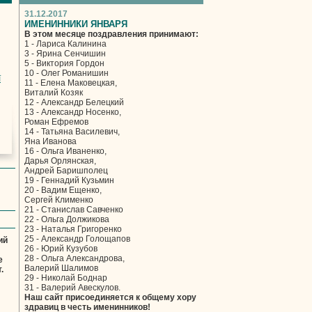
31.12.2017
ИМЕНИННИКИ ЯНВАРЯ
В этом месяце поздравления принимают:
1 - Лариса Калинина
3 - Ярина Сенчишин
5 - Виктория Гордон
10 - Олег Романишин
ї
11 - Елена Маковецкая,
Виталий Козяк
12 - Александр Белецкий
13 - Александр Носенко,
Роман Ефремов
14 - Татьяна Василевич,
Яна Иванова
16 - Ольга Иваненко,
Дарья Орлянская,
Андрей Баришполец
19 - Геннадий Кузьмин
20 - Вадим Ещенко,
Сергей Клименко
21 - Станислав Савченко
22 - Ольга Должикова
23 - Наталья Григоренко
25 - Александр Голощапов
ий
26 - Юрий Кузубов
28 - Ольга Александрова,
е
Валерий Шалимов
.
29 - Николай Боднар
31 - Валерий Авескулов.
Наш сайт присоединяется к общему хору
здравиц в честь именинников!