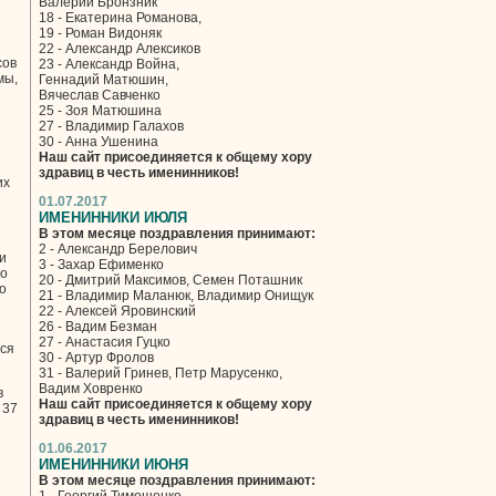
Валерий Бронзник
18 - Екатерина Романова,
19 - Роман Видоняк
22 - Александр Алексиков
сов
23 - Александр Война,
мы,
Геннадий Матюшин,
Вячеслав Савченко
25 - Зоя Матюшина
27 - Владимир Галахов
30 - Анна Ушенина
Наш сайт присоединяется к общему хору
здравиц в честь именинников!
их
01.07.2017
ИМЕНИННИКИ ИЮЛЯ
В этом месяце поздравления принимают:
2 - Александр Берелович
и
3 - Захар Ефименко
но
20 - Дмитрий Максимов, Семен Поташник
о
21 - Владимир Маланюк, Владимир Онищук
22 - Алексей Яровинский
26 - Вадим Безман
27 - Анастасия Гуцко
лся
30 - Артур Фролов
31 - Валерий Гринев, Петр Марусенко,
Вадим Ховренко
в
Наш сайт присоединяется к общему хору
 37
здравиц в честь именинников!
01.06.2017
ИМЕНИННИКИ ИЮНЯ
В этом месяце поздравления принимают: