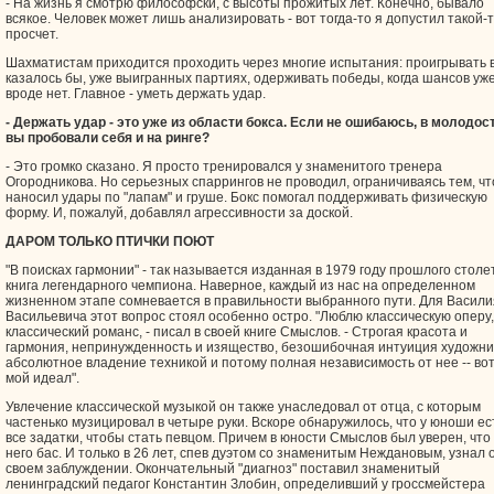
- На жизнь я смотрю философски, с высоты прожитых лет. Конечно, бывало
всякое. Человек может лишь анализировать - вот тогда-то я допустил такой-
просчет.
Шахматистам приходится проходить через многие испытания: проигрывать в
казалось бы, уже выигранных партиях, одерживать победы, когда шансов уж
вроде нет. Главное - уметь держать удар.
- Держать удар - это уже из области бокса. Если не ошибаюсь, в молодос
вы пробовали себя и на ринге?
- Это громко сказано. Я просто тренировался у знаменитого тренера
Огородникова. Но серьезных спаррингов не проводил, ограничиваясь тем, чт
наносил удары по "лапам" и груше. Бокс помогал поддерживать физическую
форму. И, пожалуй, добавлял агрессивности за доской.
ДАРОМ ТОЛЬКО ПТИЧКИ ПОЮТ
"В поисках гармонии" - так называется изданная в 1979 году прошлого столе
книга легендарного чемпиона. Наверное, каждый из нас на определенном
жизненном этапе сомневается в правильности выбранного пути. Для Васили
Васильевича этот вопрос стоял особенно остро. "Люблю классическую оперу,
классический романс, - писал в своей книге Смыслов. - Строгая красота и
гармония, непринужденность и изящество, безошибочная интуиция художни
абсолютное владение техникой и потому полная независимость от нее -- во
мой идеал".
Увлечение классической музыкой он также унаследовал от отца, с которым
частенько музицировал в четыре руки. Вскоре обнаружилось, что у юноши ес
все задатки, чтобы стать певцом. Причем в юности Смыслов был уверен, что 
него бас. И только в 26 лет, спев дуэтом со знаменитым Неждановым, узнал 
своем заблуждении. Окончательный "диагноз" поставил знаменитый
ленинградский педагог Константин Злобин, определивший у гроссмейстера