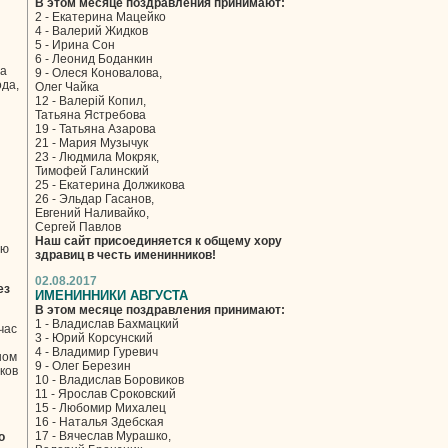
В этом месяце поздравления принимают:
2 - Екатерина Мацейко
4 - Валерий Жидков
5 - Ирина Сон
6 - Леонид Боданкин
да
9 - Олеся Коновалова,
ода,
Олег Чайка
12 - Валерій Копил,
Татьяна Ястребова
19 - Татьяна Азарова
21 - Мария Музычук
23 - Людмила Мокряк,
Тимофей Галинский
25 - Екатерина Должикова
26 - Эльдар Гасанов,
Евгений Наливайко,
Сергей Павлов
Наш сайт присоединяется к общему хору
лю
здравиц в честь именинников!
02.08.2017
ез
ИМЕНИННИКИ АВГУСТА
В этом месяце поздравления принимают:
1 - Владислав Бахмацкий
час
3 - Юрий Корсунский
4 - Владимир Гуревич
ном
9 - Олег Березин
ков
10 - Владислав Боровиков
11 - Ярослав Сроковский
15 - Любомир Михалец
16 - Наталья Здебская
17 - Вячеслав Мурашко,
о