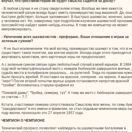
изучат, что гроссмейстерам не будет смысла садится за доску?
- В любом случае я не стану свидетелем этому. Вообще же мне кажется,
человеческий разум всегда будет иметь преимущество над машиной. Да, она
быстрее действует, больше запоминает. В быстрых шахматах, конечно, шан
у человека нет. Но, наверняка, при подробном изучении шахматной програм
гроссмейстер найдет какие-нибудь изъяны. К тому же компьютер не может
импровизировать.
- Увлечение всех шахматистов - преферанс. Ваше отношение к играм за
зеленым сукном?
- Я не был исключением. На мой взгляд, преимущество шахмат в том, что в н
существует такое понятие, как взятие короля. Иногда ради этого приходится
жертвовать качеством, чего карточные игры не предполагают.
А с зеленым сукном связан один любопытный случай в моей карьере. В 1984
году мой четвертьфинальный матч с немцем Хюбнером завершился вничью, 
судьба места в полуфинале решалась... за рулеткой. Тогда по правилам нуж
было бросать жребий. Я поставил на красное, соперник - на черное. А выпал
"зеро"! После второй попытки крупье шарик остановился напротив красной
"тройки". Вспомнилась старуха-графиня из
"Пиковой дамы": "Тройка, семерка, туз". К тому же матч с Хюбнером заверши
со счетом -- 7:7.
Кстати, счастливая семерка сопутствовала Смыслову всю жизнь: по семь бук
"закодировано" в его имени и фамилии, он стал седьмым чемпионом мира на
году жизни, произошло это 27 апреля 1957 года.
ЧЕМПИОН О ЧЕМПИОНЕ
Технический прогресс позволяет наблюдать за шахматными баталиями в