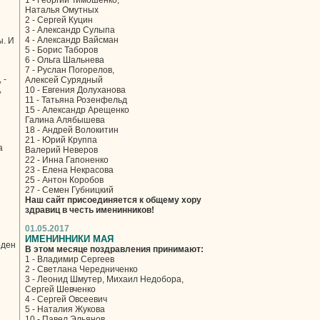
1 - Георгий Тимошенко,
Наталья Омутных
2 - Сергей Куцин
3 - Александр Сулыпа
4 - Александр Вайсман
ы. И
5 - Борис Таборов
6 - Ольга Шальнева
7 - Руслан Погорелов,
 -
Алексей Сурядный
,
10 - Евгения Долуханова
11 - Татьяна Розенфельд
15 - Александр Арещенко
Галина Алябышева
18 - Андрей Волокитин
21 - Юрий Круппа
а
Валерий Неверов
22 - Инна Гапоненко
23 - Елена Некрасова
25 - Антон Коробов
27 - Семен Губницкий
Наш сайт присоединяется к общему хору
здравиц в честь именинников!
01.05.2017
ИМЕНИННИКИ МАЯ
оден
В этом месяце поздравления принимают:
1 - Владимир Сергеев
2 - Светлана Чередниченко
3 - Леонид Шмутер, Михаил Недобора,
Сергей Шевченко
4 - Сергей Овсеевич
5 - Наталия Жукова
10 - Павел Эльянов