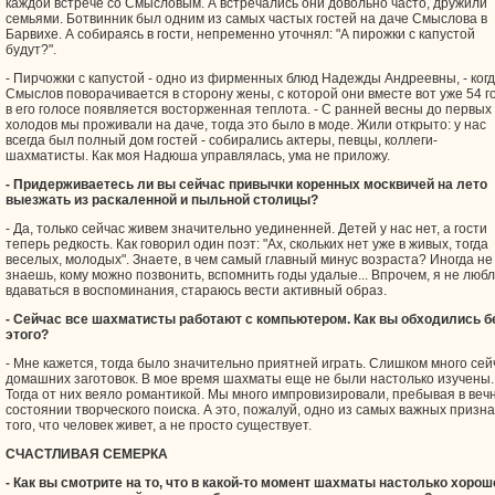
каждой встрече со Смысловым. А встречались они довольно часто, дружили
семьями. Ботвинник был одним из самых частых гостей на даче Смыслова в
Барвихе. А собираясь в гости, непременно уточнял: "А пирожки с капустой
будут?".
- Пирчожки с капустой - одно из фирменных блюд Надежды Андреевны, - ког
Смыслов поворачивается в сторону жены, с которой они вместе вот уже 54 г
в его голосе появляется восторженная теплота. - С ранней весны до первых
холодов мы проживали на даче, тогда это было в моде. Жили открыто: у нас
всегда был полный дом гостей - собирались актеры, певцы, коллеги-
шахматисты. Как моя Надюша управлялась, ума не приложу.
- Придерживаетесь ли вы сейчас привычки коренных москвичей на лето
выезжать из раскаленной и пыльной столицы?
- Да, только сейчас живем значительно уединенней. Детей у нас нет, а гости
теперь редкость. Как говорил один поэт: "Ах, скольких нет уже в живых, тогда
веселых, молодых". Знаете, в чем самый главный минус возраста? Иногда не
знаешь, кому можно позвонить, вспомнить годы удалые... Впрочем, я не люб
вдаваться в воспоминания, стараюсь вести активный образ.
- Сейчас все шахматисты работают с компьютером. Как вы обходились б
этого?
- Мне кажется, тогда было значительно приятней играть. Слишком много сей
домашних заготовок. В мое время шахматы еще не были настолько изучены.
Тогда от них веяло романтикой. Мы много импровизировали, пребывая в веч
состоянии творческого поиска. А это, пожалуй, одно из самых важных призна
того, что человек живет, а не просто существует.
СЧАСТЛИВАЯ СЕМЕРКА
- Как вы смотрите на то, что в какой-то момент шахматы настолько хорош