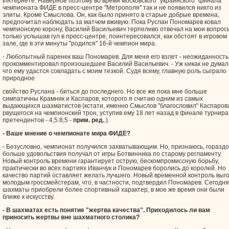
Интернете. Наверное поэтому во время московского "украинского" финала
чемпионата ФИДЕ в пресс-центре "Метрополя" так и не появился никто из
элиты. Кроме Смыслова. Он, как было принято в старые добрые времена,
предпочитал наблюдать за матчем вживую. Пока Руслан Пономарев ковал
чемпионскую корону, Василий Васильевич терпеливо отвечал на мои вопрос
только услышав гул в пресс-центре, поинтересовался, как обстоят в игровом
зале, где в эти минуты "родился" 16-й чемпион мира.
- Любопытный паренек ваш Пономарев. Для меня его взлет - неожиданность,
прокомментировал произошедшее Василий Васильевич. - Уж никак не думал
что ему удастся совладать с моим тезкой. Судя всему, главную роль сыграло
природное
свойство Руслана - биться до последнего. Но все же пока мне больше
симпатичны Крамник и Каспаров, которого я считаю одним из самых
выдающихся шахматистов (кстати, именно Смыслов "благословил" Каспаров
рвущегося на чемпионский трон, уступив ему 18 лет назад в финале турнира
претендентов - 4,5:8,5 -
прим. ред.
.).
- Ваше мнение о чемпионате мира ФИДЕ?
- Безусловно, чемпионат получился захватывающим. Но, признаюсь, гораздо
больше удовольствия получал от игры Ботвинника по старому регламенту.
Новый контроль времени гарантирует острую, бескомпромиссную борьбу,
практически во всех партиях Иванчук и Пономарев боролись до королей. Но
качество партий оставляет желать лучшего. Новый временной контроль выг
молодым гроссмейстерам, что, в частности, подтвердил Пономарев. Сегодня
шахматы приобрели более спортивный характер, в мое же время они были
ближе к искусству.
- В шахматах есть понятие "жертва качества". Приходилось ли вам
приносить жертвы вне шахматного столика?