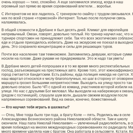
очень хорошо — тихо, спокойно. А еще запомнился эпизод, когда в наш
огромный зал прямо во время соревнований влетели… воробьи.
С Интернетом не все ладилось. С тренером по скайпу с трудом связывался. 
них по всей стране «тормозной» Интернет. Только после полуночи связь
налаживалась.
В общей сложности в Дурбане я был десять дней. Климат для европейцев
непривычный. Океан, говорят, довольно теплый. Но тренер научил нас, что н
турнире спортсмен не принадлежит себе. Так что всех экзотических соблазно
еде и отдыхе приходилось избегать. Даже на экскурсию не поехал в выходно
день. Это сохранило концентрацию и силы для решающих туров.
Почти все население там темнокожее. Запомнились девушки, которые сумки
носили на голове. Даже руками не придерживали. Это ж надо так уметь!
В Дурбане много детей-попрошаек и в то же время много респектабельных
господ, разъезжающих на престижных авто. Кроме того, этот южноафриканс
город считается бандитским. Есть районы, куда полиция никогда не суется. 
наш квартал относился к числу благополучных, но шаг в сторону от оговорен
маршрута грозил большими неприятностями. Выходить на улицу просто так
довольно опасно. Было ЧП с одной из команд, участников которой избили на
улице. Но нас с друзьями Бог миловал. Мы выходили на набережную к океан
(рядом с гостиницей), слушали шум волн, дышали свежим воздухом после
напряженных соревнований. Вид на океан, конечно, божественный.
— Кто научил тебя играть в шахматы?
— Отец. Мне тогда было три года, а брату Коле — пять. Родились мы в селе
Александровка Вознесенского района Николаевской области. Там и школу
окончили. Наш папа Николай Николаевич — увлеченный радиолюбитель, в с
время побеждал на многих международных соревнованиях по радиоделу. М
много времени уделяла нам с братом. Она работала в сельсовете. Кстати, К