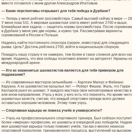
вместе готовился с моим другом Александром Ипатовым.
— Какие перспективы открывает для тебя победа в Дурбане?
— Теперь у меня рейтинг гроссмейстера. Самый высокий сейчас в мире — 28
У меня пока 531. А мировая шахматная элита имеет рейтинг 2700 и выше.
Ближайшая моя задача — защитить нормы гроссмейстера. После соревнов
в Дурбане у меня уже две нормы, а нужно три. Рассматриваю варианты
соревнований в России и Польше.
Надеюсь найти постоянного спонсора (скорее, инвестора) для следующего
рывка. Цель? Достичь рейтинга 2700, войти в национальную сборную.
Покидать нашу страну я не намерен, тем более в такое сложное для всех на
время. Надеюсь, что мои победы позитивно влияют на авторитет Украины н
международной арене.
— Кто из знаменитых шахматистов является для тебя примером для
подражания?
— Из современных мастеров сильнейшие — Карлсен Магнус и Фабиано
Каруана. А из шахматистов прошлых лет — Роберт Фишер. Жаль, что Гарри
Каспаров ушел из шахмат. У каждого мастера свои неповторимые качества в
или ином направлении. Учусь у всех, у кого есть что перенять. Но кроме чист
шахматных качеств, считаю, что каждый спортсмен прежде всего должен
оставаться хорошим человеком. Этому тоже учусь.
— Спортивная карьера не помеха учебе в университете?
— Учусь на профессионального спортивного тренера. Был соблазн поступит
более «мирную» профессию, но шахматы в очередной раз победили. Надею
моя шахматная карьера только поможет учебе, так как о многих нюансах
спортивной психологии, тренировочного процесса, выступлений на высоком