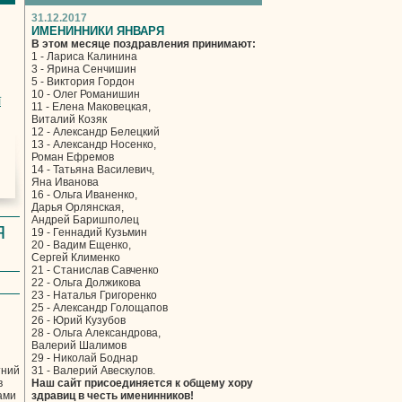
31.12.2017
ИМЕНИННИКИ ЯНВАРЯ
В этом месяце поздравления принимают:
1 - Лариса Калинина
3 - Ярина Сенчишин
5 - Виктория Гордон
10 - Олег Романишин
ї
11 - Елена Маковецкая,
Виталий Козяк
12 - Александр Белецкий
13 - Александр Носенко,
Роман Ефремов
14 - Татьяна Василевич,
Яна Иванова
16 - Ольга Иваненко,
Дарья Орлянская,
Андрей Баришполец
Я
19 - Геннадий Кузьмин
20 - Вадим Ещенко,
Сергей Клименко
21 - Станислав Савченко
22 - Ольга Должикова
23 - Наталья Григоренко
25 - Александр Голощапов
26 - Юрий Кузубов
л
28 - Ольга Александрова,
Валерий Шалимов
29 - Николай Боднар
тний
31 - Валерий Авескулов.
в
Наш сайт присоединяется к общему хору
ами
здравиц в честь именинников!