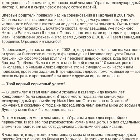
тоже успешный шахматист, многократный чемпион Украины, международны
мастер. С ним я и сыграл свою первую сотню партий.
Впервые родители привезли нас на соревнования в Николаев в 2001 году.
Сначала нас не воспринимали всерьез, но, когда мы успешно выступили в
чемпионате области в категории до десяти лет, стали помогать. Очень тепло
вспоминаю патриарха шахматного спорта Николаевщины, уже покойного,
Николая Васильевича Шелеста. Первые занятия с нами проводили тренеры
Иван Герасимович Воехевич (в то время директор ДЮСШ) и Павел Геннадие
Трощенко. Огромное им спасибо!
Переломным для нас стало лето 2002-го, когда после окончания шахматного
отделения Львовского института физкультуры в Николаев вернулся Роман
Хаецкий. Он сформировал группу из перспективных юниоров, куда попал и я 
братом. Проблема была в том, что мы с Колей жили за 110 километров от
Николаева. Но Романа Александровича это не смущало — он часто к нам
приезжал, проверял задания. В тренировках здорово помог компьютер — вс
можно сыграть с программой или даже с другими игроками по сети.
— Твой первый серьезный успех?
— В шесть лет я стал чемпионом Украины в категории до восьми лет.
Конкуренция была серьезной. Второе место тогда занял сейчас уже
международный гроссмейстер Илья Нижник. С тех пор он мой главный
конкурент. К сожалению, тогда не проводились чемпионаты мира до восьми л
Думаю, у меня были бы хорошие шансы.
Потом я выиграл много чемпионатов Украины и даже два европейских
первенства. И все это под руководством Романа Хаецкого. Но для отдельных
элементов подготовки мы сотрудничаем с разными специалистами.
В частности, в подготовке к чемпионату мира мне помогал международный
гроссмейстер Александр Ковчан из Харькова. На турнире я много общался и