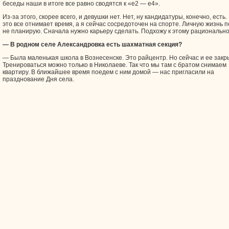
беседы наши в итоге все равно сводятся к «е2 — е4».
Из-за этого, скорее всего, и девушки нет. Нет, ну кандидатуры, конечно, есть.
это все отнимает время, а я сейчас сосредоточен на спорте. Личную жизнь п
не планирую. Сначала нужно карьеру сделать. Подхожу к этому рационально
— В родном селе Александровка есть шахматная секция?
— Была маленькая школа в Вознесенске. Это райцентр. Но сейчас и ее закр
Тренироваться можно только в Николаеве. Так что мы там с братом снимаем
квартиру. В ближайшее время поедем с ним домой — нас пригласили на
празднование Дня села.