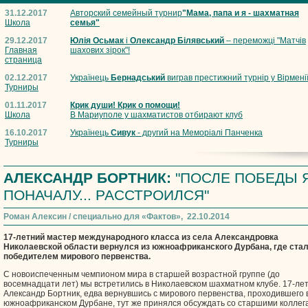
31.12.2017
Авторский семейный турнир
"Мама, папа и я - шахматная
Школа
семья"
29.12.2017
Юлія Осьмак
і
Олександр Білявський
– переможці "Матчів
Главная
шахових зірок"!
страница
02.12.2017
Українець
Бернадський
виграв престижний турнір у Вірмені
Турниры
01.11.2017
Крик души! Крик о помощи!
Школа
В Мариуполе у шахматистов отбирают клуб
16.10.2017
Українець
Сивук
- другий на Меморіалі Панченка
Турниры
АЛЕКСАНДР БОРТНИК:
"ПОСЛЕ ПОБЕДЫ 
ПОНАЧАЛУ... РАССТРОИЛСЯ"
Роман Алексин / специально для «Фактов», 22.10.2014
17-летний мастер международного класса из села Александровка
Николаевской области вернулся из южноафриканского Дурбана, где ста
победителем мирового первенства.
С новоиспеченным чемпионом мира в старшей возрастной группе (до
восемнадцати лет) мы встретились в Николаевском шахматном клубе. 17-ле
Александр Бортник, едва вернувшись с мирового первенства, проходившего 
южноафриканском Дурбане, тут же принялся обсуждать со старшими коллег