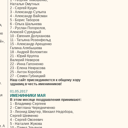
1 - Георгий Тимошенко,
Наталья Омутных
2 - Сергей Куцин
3 - Александр Сулыпа
4 - Александр Вайсман
5 - Борис Таборов
6 - Ольга Шальнева
А
7 - Руслан Погорелов,
Алексей Сурядный
лю
10 - Евгения Долуханова
11 - Татьяна Розенфельд
й»,
15 - Александр Арещенко
Галина Алябышева
18 - Андрей Волокитин
21 - Юрий Круппа
Валерий Неверов
22 - Инна Гапоненко
23 - Елена Некрасова
25 - Антон Коробов
27 - Семен Губницкий
Наш сайт присоединяется к общему хору
.
здравиц в честь именинников!
01.05.2017
ая
ИМЕНИННИКИ МАЯ
В этом месяце поздравления принимают:
1 - Владимир Сергеев
2 - Светлана Чередниченко
3 - Леонид Шмутер, Михаил Недобора,
Сергей Шевченко
4 - Сергей Овсеевич
5 - Наталия Жукова
. А
10 - Павел Эльянов