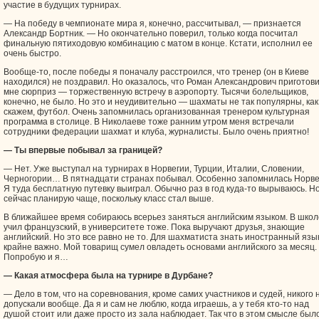
участие в будущих турнирах.
— На победу в чемпионате мира я, конечно, рассчитывал, — признается
Александр Бортник. — Но окончательно поверил, только когда посчитал
финальную пятиходовую комбинацию с матом в конце. Кстати, исполнил ее
очень быстро.
Вообще-то, после победы я поначалу расстроился, что тренер (он в Киеве
находился) не поздравил. Но оказалось, что Роман Александрович приготов
мне сюрприз — торжественную встречу в аэропорту. Тысячи болельщиков,
конечно, не было. Но это и неудивительно — шахматы не так популярны, как
скажем, футбол. Очень запомнилась организованная тренером культурная
программа в столице. В Николаеве тоже ранним утром меня встречали
сотрудники федерации шахмат и клуба, журналисты. Было очень приятно!
— Ты впервые побывал за границей?
— Нет. Уже выступал на турнирах в Норвегии, Турции, Италии, Словении,
Черногории… В пятнадцати странах побывал. Особенно запомнилась Норве
Я туда бесплатную путевку выиграл. Обычно раз в год куда-то вырываюсь. Н
сейчас планирую чаще, поскольку класс стал выше.
В ближайшее время собираюсь всерьез заняться английским языком. В школ
учил французский, в университете тоже. Пока выручают друзья, знающие
английский. Но это все равно не то. Для шахматиста знать иностранный язы
крайне важно. Мой товарищ сумел овладеть основами английского за месяц.
Попробую и я…
— Какая атмосфера была на турнире в Дурбане?
— Дело в том, что на соревнования, кроме самих участников и судей, никого 
допускали вообще. Да я и сам не люблю, когда играешь, а у тебя кто-то над
душой стоит или даже просто из зала наблюдает. Так что в этом смысле был