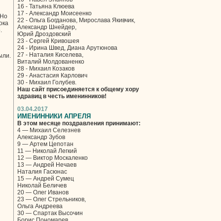
16 - Татьяна Клюева
17 - Александр Моисеенко
 Но
22 - Ольга Богданова, Мирослава Якивчик,
ока
Александр Шнейдер,
.
Юрий Дроздовский
23 - Сергей Кривошея
24 - Ирина Швед, Диана Арутюнова
27 - Наталия Киселева,
ыли.
Виталий Молдованенко
28 - Михаил Козаков
29 - Анастасия Карлович
30 - Михаил Голубев.
Наш сайт присоединяется к общему хору
здравиц в честь именинников!
03.04.2017
ИМЕНИННИКИ АПРЕЛЯ
В этом месяце поздравления принимают:
4 — Михаил Селезнев
Александр Зубов
9 — Артем Цепотан
11 — Николай Легкий
12 — Виктор Москаленко
13 — Андрей Нечаев
Наталия Гасюнас
15 — Андрей Сумец
Николай Беличев
20 — Олег Иванов
23 — Олег Стрельников,
Ольга Андреева
30 — Спартак Высочин
Борис Пономарев