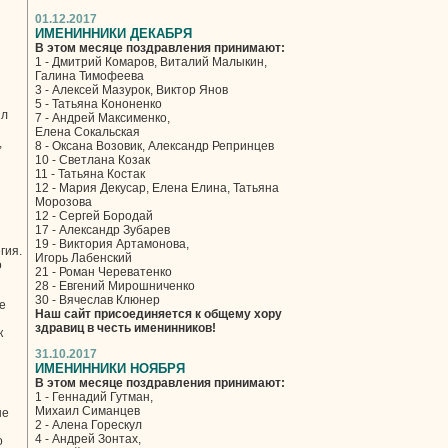
01.12.2017
ИМЕНИННИКИ ДЕКАБРЯ
В этом месяце поздравления принимают:
1 - Дмитрий Комаров, Виталий Малыкин,
Галина Тимофеева
3 - Алексей Мазурок, Виктор Янов
5 - Татьяна Кононенко
ил
7 - Андрей Максименко,
Елена Сокальская
,
8 - Оксана Возовик, Александр Репринцев
10 - Светлана Козак
11 - Татьяна Костак
12 - Мария Декусар, Елена Елина, Татьяна
Морозова
12 - Сергей Бородай
17 - Александр Зубарев
19 - Виктория Артамонова,
гия.
Игорь Лабенский
о
21 - Роман Череватенко
28 - Евгений Мирошниченко
30 - Вячеслав Клюнер
е
Наш сайт присоединяется к общему хору
здравиц в честь именинников!
к
31.10.2017
ИМЕНИННИКИ НОЯБРЯ
В этом месяце поздравления принимают:
1 - Геннадий Гутман,
Михаил Симанцев
не
2 - Алена Горескул
4 - Андрей Зонтах,
о