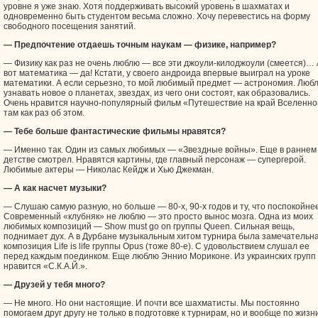
уровне я уже знаю. Хотя поддерживать высокий уровень в шахматах и
одновременно быть студентом весьма сложно. Хочу перевестись на форму
свободного посещения занятий.
— Предпочтение отдаешь точным наукам — физике, например?
— Физику как раз не очень люблю — все эти джоули-килоджоули (смеется)… 
вот математика — да! Кстати, у своего андроида впервые выиграл на уроке
математики. А если серьезно, то мой любимый предмет — астрономия. Люб
узнавать новое о планетах, звездах, из чего они состоят, как образовались.
Очень нравится научно-популярный фильм «Путешествие на край Вселенно
там как раз об этом.
— Тебе больше фантастические фильмы нравятся?
— Именно так. Один из самых любимых — «Звездные войны». Еще в раннем
детстве смотрел. Нравятся картины, где главный персонаж — супергерой.
Любимые актеры — Николас Кейдж и Хью Джекман.
— А как насчет музыки?
— Слушаю самую разную, но больше — 80-х, 90-х годов и ту, что поспокойнее
Современный «клубняк» не люблю — это просто вынос мозга. Одна из моих
любимых композиций — Show must go on группы Queen. Сильная вещь,
поднимает дух. А в Дурбане музыкальным хитом турнира была замечательн
композиция Life is life группы Opus (тоже 80-е). С удовольствием слушал ее
перед каждым поединком. Еще люблю Эннио Мориконе. Из украинских групп
нравится «С.К.А.Й.».
— Друзей у тебя много?
— Не много. Но они настоящие. И почти все шахматисты. Мы постоянно
помогаем друг другу не только в подготовке к турнирам, но и вообще по жизни