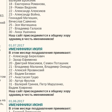
Валерий Бронзник
18 - Екатерина Романова,
19 - Роман Видоняк
22 - Александр Алексиков
23 - Александр Война,
63.
Геннадий Матюшин,
Вячеслав Савченко
аний
25 - Зоя Матюшина
27 - Владимир Галахов
30 - Анна Ушенина
Наш сайт присоединяется к общему хору
здравиц в честь именинников!
01.07.2017
с
ИМЕНИННИКИ ИЮЛЯ
а
В этом месяце поздравления принимают:
2 - Александр Берелович
3 - Захар Ефименко
20 - Дмитрий Максимов, Семен Поташник
21 - Владимир Маланюк, Владимир Онищук
22 - Алексей Яровинский
26 - Вадим Безман
 том
27 - Анастасия Гуцко
о
30 - Артур Фролов
31 - Валерий Гринев, Петр Марусенко,
Вадим Ховренко
Наш сайт присоединяется к общему хору
здравиц в честь именинников!
ь на
01.06.2017
сь,
ИМЕНИННИКИ ИЮНЯ
В этом месяце поздравления принимают: