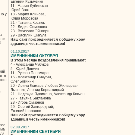
Евгений Кузьменко
11 - Мария Дубинская
Юрий Вовк
Но у
18 - Мария Клинова,
Юлия Морозова
21 - Татьяна Костюк
22 - Лидия Семенова
23 - Вячеслав Эйнгорн
а
29 - Василий Шикула
в в
Наш сайт присоединяется к общему хору
й
здравиц в честь именинников!
01.10.2017
ИМЕНИННИКИ ОКТЯБРЯ
В этом месяце поздравления принимают:
4 - Александр Чубуков
5 - Юрий Довжик
кий
11 - Руслан Пономарев
Хотя
16 - Александр Пичугин,
ного
Олег Богинин
20 - Ирина Лымарь, Любовь Жильцова-
Лысенко, Леонид Кернажицкий
у
21 - Надежда Ядвижена, Александр Ковчан
27 - Татьяна Бакланова
28 - Игорь Смирнов
29 - Сергей Завгородний,
Евгений Шарапов
Наш сайт присоединяется к общему хору
здравиц в честь именинников!
вое
02.09.2017
ама
ИМЕНИННИКИ СЕНТЯБРЯ
оля