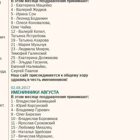
В этом месяце поздравления принимают:
й
2 - Екатерина Мацейко
4 - Валерий Жидков
5 - Ирина Сон
6 - Леонид Боданкин
9 - Олеся Коновалова,
Олег Чайка
12 - Валерій Копил,
Татьяна Ястребова
вич
19 - Татьяна Азарова
21 - Мария Музычук
23 - Людмила Мокряк,
Тимофей Галинский
25 - Екатерина Должикова
с
26 - Эльдар Гасанов,
Евгений Наливайко,
Сергей Павлов
егда
Наш сайт присоединяется к общему хору
здравиц в честь именинников!
02.08.2017
ИМЕНИННИКИ АВГУСТА
В этом месяце поздравления принимают:
1 - Владислав Бахмацкий
ет.
3 - Юрий Корсунский
4 - Владимир Гуревич
9 - Олег Березин
10 - Владислав Боровиков
11 - Ярослав Сроковский
15 - Любомир Михалец
16 - Наталья Здебская
17 - Вячеслав Мурашко,