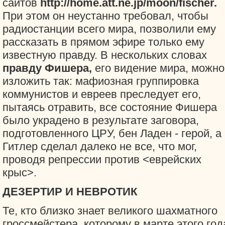
сайтов
http://home.att.ne.jp/moon/fischer.
При этом он неустанно требовал, чтобы
радиостанции всего мира, позволили ему
рассказать в прямом эфире только ему
известную правду. В нескольких словах
правду Фишера,
его видение мира, можно
изложить так: мафиозная группировка
коммунистов и евреев преследует его,
пытаясь отравить, все состояние Фишера
было украдено в результате заговора,
подготовленного ЦРУ, бен Ладен - герой, а
Гитлер сделал далеко не все, что мог,
проводя репрессии против <еврейских
крыс>.
ДЕЗЕРТИР И НЕВРОТИК
Те, кто близко знает великого шахматного
гроссмейстера, которому в марте этого год