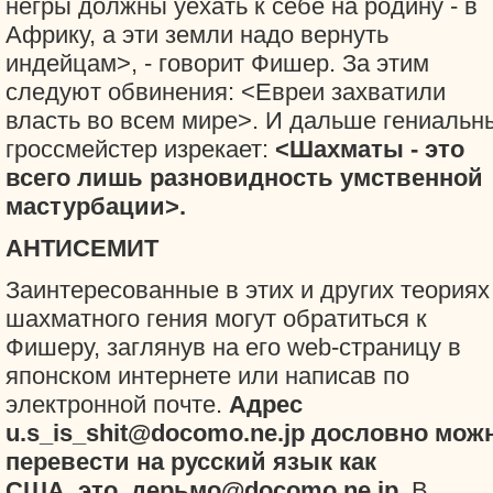
негры должны уехать к себе на родину - в
Африку, а эти земли надо вернуть
индейцам>, - говорит Фишер. За этим
следуют обвинения: <Евреи захватили
власть во всем мире>. И дальше гениальн
гроссмейстер изрекает:
<Шахматы - это
всего лишь разновидность умственной
мастурбации>.
АНТИСЕМИТ
Заинтересованные в этих и других теориях
шахматного гения могут обратиться к
Фишеру, заглянув на его web-страницу в
японском интернете или написав по
электронной почте.
Адрес
u.s_is_shit@docomo.ne.jp дословно мож
перевести на русский язык как
США_это_дерьмо@docomo.ne.jp.
В