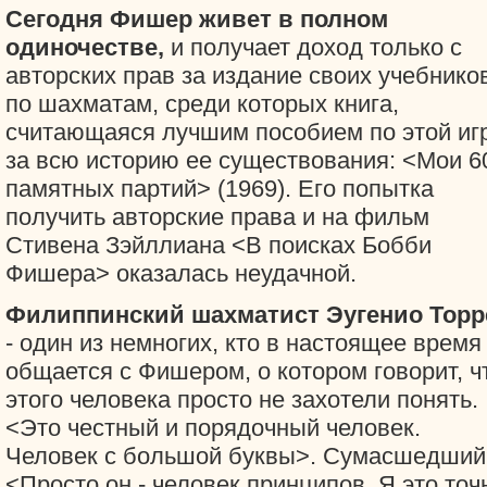
Сегодня Фишер живет в полном
одиночестве,
и получает доход только с
авторских прав за издание своих учебнико
по шахматам, среди которых книга,
считающаяся лучшим пособием по этой иг
за всю историю ее существования: <Мои 6
памятных партий> (1969). Его попытка
получить авторские права и на фильм
Стивена Зэйллиана <В поисках Бобби
Фишера> оказалась неудачной.
Филиппинский шахматист Эугенио Торр
- один из немногих, кто в настоящее время
общается с Фишером, о котором говорит, ч
этого человека просто не захотели понять.
<Это честный и порядочный человек.
Человек с большой буквы>. Сумасшедший
<Просто он - человек принципов. Я это точ