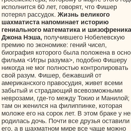
исполнится 60 лет, говорят, что Фишер
потерял рассудок.
Жизнь великого
шахматиста напоминает историю
гениального математика и шизофреник
Джона Нэша,
получившего Нобелевскую
премию по экономике: гений чисел,
биография которого была положена в осно
фильма <Игры разума>, подобно Фишеру
никогда не мог полностью контролировать
свой разум. Фишер, бежавший от
американского правосудия, живет всеми
забытый и страдающий всевозможными
неврозами, где-то между Токио и Манилой;
там он женился на филиппинке, которая
моложе его на сорок лет. В этом браке у не
родилась дочь. Почти все друзья оставили
его, а в шахматном мире все чаще можно