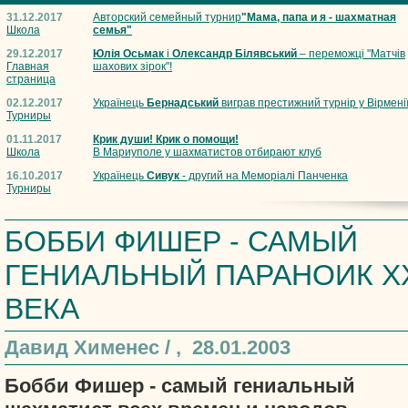
31.12.2017
Авторский семейный турнир
"Мама, папа и я - шахматная
Школа
семья"
29.12.2017
Юлія Осьмак
і
Олександр Білявський
– переможці "Матчів
Главная
шахових зірок"!
страница
02.12.2017
Українець
Бернадський
виграв престижний турнір у Вірмені
Турниры
01.11.2017
Крик души! Крик о помощи!
Школа
В Мариуполе у шахматистов отбирают клуб
16.10.2017
Українець
Сивук
- другий на Меморіалі Панченка
Турниры
БОББИ ФИШЕР - САМЫЙ
ГЕНИАЛЬНЫЙ ПАРАНОИК X
ВЕКА
Давид Хименес /
, 28.01.2003
Бобби Фишер - самый гениальный