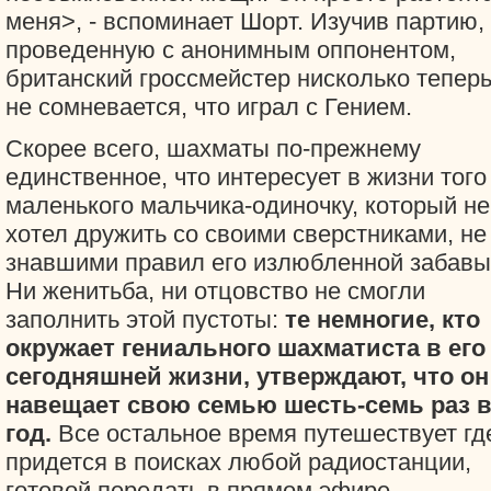
меня>, - вспоминает Шорт. Изучив партию,
проведенную с анонимным оппонентом,
британский гроссмейстер нисколько тепер
не сомневается, что играл с Гением.
Скорее всего, шахматы по-прежнему
единственное, что интересует в жизни того
маленького мальчика-одиночку, который не
хотел дружить со своими сверстниками, не
знавшими правил его излюбленной забавы
Ни женитьба, ни отцовство не смогли
заполнить этой пустоты:
те немногие, кто
окружает гениального шахматиста в его
сегодняшней жизни, утверждают, что он
навещает свою семью шесть-семь раз 
год.
Все остальное время путешествует гд
придется в поисках любой радиостанции,
готовой передать в прямом эфире