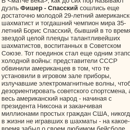
В <матче века>, как до сих пор называют
дуэль
Фишер - Спасский
сошлись еще
достаточно молодой 29-летний американск
шахматист и тогдашний чемпион мира 35-
летний Борис Спасский, бывший в то врем
звездой целой плеяды талантливейших
шахматистов, воспитанных в Советском
Союзе. Тот поединок стал еще одним этап
холодной войны: представители СССР
обвинили американцев в том, что те
установили в игровом зале приборы,
излучавшие электромагнитные волны, что
дезориентировать советского спортсмена, 
весь американский народ - начиная с
президента Никсона и заканчивая
миллионами простых граждан США, никог
в жизни не игравших в шахматы - на какое-
время забыл о своем любимом бейсболе,