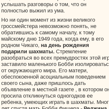
услышать разговоры о том, что он
полностью выжил из ума.
Но ни один момент из жизни великого
гроссмейстера невозможно понять, не
обратившись к самому началу, к тому
майскому дню 1949 года, когда ему, в его
родном Чикаго,
на день рождения
подарили шахматы.
Стремление
разобраться во всех премудростях этой иг
заставило маленького Бобби изолироватьс
от окружающего мира. Его матери,
обеспокоенной асоциальным поведением
своего сына, даже пришлось дать
объявление в местной газете
, в котором о
просила откликнуться одногодков ее
ребенка, умеющих играть в шахматы. Мног
лет спустя мать Бобби Фишера -
Реджина