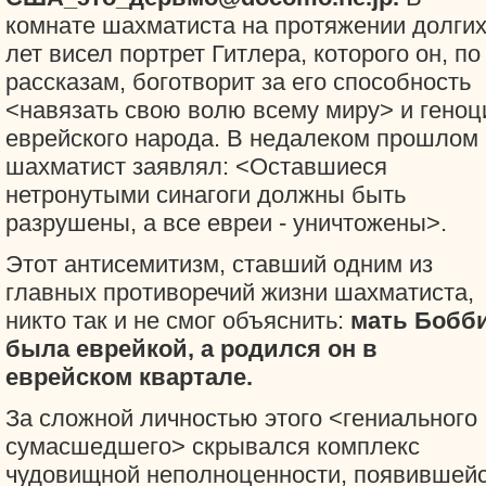
комнате шахматиста на протяжении долги
лет висел портрет Гитлера, которого он, по
рассказам, боготворит за его способность
<навязать свою волю всему миру> и геноц
еврейского народа. В недалеком прошлом
шахматист заявлял: <Оставшиеся
нетронутыми синагоги должны быть
разрушены, а все евреи - уничтожены>.
Этот антисемитизм, ставший одним из
главных противоречий жизни шахматиста,
никто так и не смог объяснить:
мать Бобб
была еврейкой, а родился он в
еврейском квартале.
За сложной личностью этого <гениального
сумасшедшего> скрывался комплекс
чудовищной неполноценности, появившей