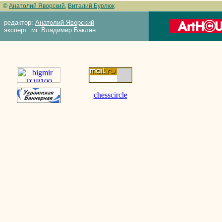
©
Анатолий Яворский
,
Виталий Бурлюк
редактор:
Анатолий Яворский
эксперт: мг. Владимир Баклан
chesscircle