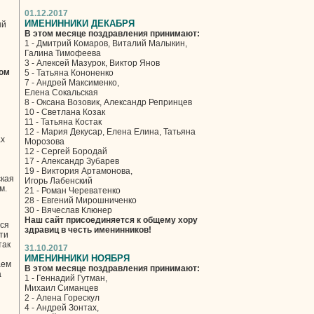
01.12.2017
ИМЕНИННИКИ ДЕКАБРЯ
ый
В этом месяце поздравления принимают:
1 - Дмитрий Комаров, Виталий Малыкин,
Галина Тимофеева
3 - Алексей Мазурок, Виктор Янов
том
5 - Татьяна Кононенко
7 - Андрей Максименко,
Елена Сокальская
8 - Оксана Возовик, Александр Репринцев
10 - Светлана Козак
я
11 - Татьяна Костак
12 - Мария Декусар, Елена Елина, Татьяна
ах
Морозова
12 - Сергей Бородай
17 - Александр Зубарев
19 - Виктория Артамонова,
ская
Игорь Лабенский
м.
21 - Роман Череватенко
28 - Евгений Мирошниченко
30 - Вячеслав Клюнер
Наш сайт присоединяется к общему хору
тся
здравиц в честь именинников!
-ти
так
31.10.2017
ИМЕНИННИКИ НОЯБРЯ
аем
В этом месяце поздравления принимают:
а
1 - Геннадий Гутман,
Михаил Симанцев
2 - Алена Горескул
4 - Андрей Зонтах,