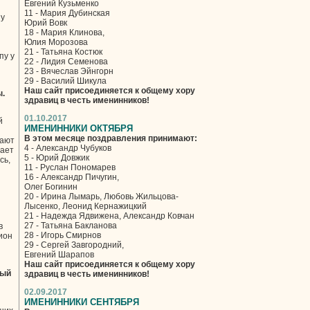
Евгений Кузьменко
11 - Мария Дубинская
пу
Юрий Вовк
18 - Мария Клинова,
Юлия Морозова
21 - Татьяна Костюк
пу у
22 - Лидия Семенова
23 - Вячеслав Эйнгорн
29 - Василий Шикула
Наш сайт присоединяется к общему хору
ы.
здравиц в честь именинников!
01.10.2017
й
ИМЕНИННИКИ ОКТЯБРЯ
В этом месяце поздравления принимают:
тают
4 - Александр Чубуков
вает
5 - Юрий Довжик
сь,
11 - Руслан Пономарев
16 - Александр Пичугин,
Олег Богинин
20 - Ирина Лымарь, Любовь Жильцова-
Лысенко, Леонид Кернажицкий
21 - Надежда Ядвижена, Александр Ковчан
27 - Татьяна Бакланова
в
28 - Игорь Смирнов
ион
29 - Сергей Завгородний,
Евгений Шарапов
Наш сайт присоединяется к общему хору
мый
здравиц в честь именинников!
02.09.2017
ИМЕНИННИКИ СЕНТЯБРЯ