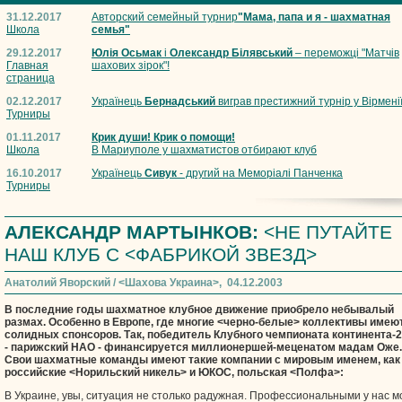
31.12.2017
Авторский семейный турнир
"Мама, папа и я - шахматная
Школа
семья"
29.12.2017
Юлія Осьмак
і
Олександр Білявський
– переможці "Матчів
Главная
шахових зірок"!
страница
02.12.2017
Українець
Бернадський
виграв престижний турнір у Вірмені
Турниры
01.11.2017
Крик души! Крик о помощи!
Школа
В Мариуполе у шахматистов отбирают клуб
16.10.2017
Українець
Сивук
- другий на Меморіалі Панченка
Турниры
АЛЕКСАНДР МАРТЫНКОВ:
<НЕ ПУТАЙТЕ
НАШ КЛУБ С <ФАБРИКОЙ ЗВЕЗД>
Анатолий Яворский / <Шахова Украина>, 04.12.2003
В последние годы шахматное клубное движение приобрело небывалый
размах. Особенно в Европе, где многие <черно-белые> коллективы имею
солидных спонсоров. Так, победитель Клубного чемпионата континента-
- парижский НАО - финансируется миллионершей-меценатом мадам Оже.
Свои шахматные команды имеют такие компании с мировым именем, как
российские <Норильский никель> и ЮКОС, польская <Полфа>:
В Украине, увы, ситуация не столько радужная. Профессиональными у нас м