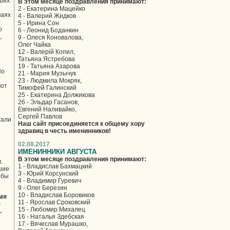
оших
В этом месяце поздравления принимают:
2 - Екатерина Мацейко
чаях
4 - Валерий Жидков
5 - Ирина Сон
о
6 - Леонид Боданкин
,
9 - Олеся Коновалова,
Олег Чайка
12 - Валерій Копил,
Татьяна Ястребова
19 - Татьяна Азарова
Но
21 - Мария Музычук
:
23 - Людмила Мокряк,
вот
Тимофей Галинский
25 - Екатерина Должикова
26 - Эльдар Гасанов,
Евгений Наливайко,
Сергей Павлов
гали
Наш сайт присоединяется к общему хору
здравиц в честь именинников!
02.08.2017
ИМЕНИННИКИ АВГУСТА
В этом месяце поздравления принимают:
.
1 - Владислав Бахмацкий
шие
3 - Юрий Корсунский
обы
4 - Владимир Гуревич
9 - Олег Березин
10 - Владислав Боровиков
мя
11 - Ярослав Сроковский
>
15 - Любомир Михалец
.
16 - Наталья Здебская
17 - Вячеслав Мурашко,