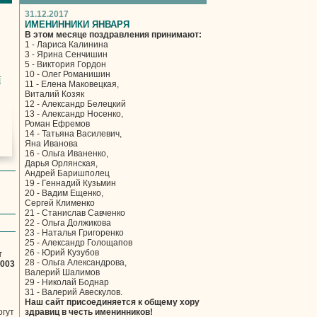
31.12.2017
ИМЕНИННИКИ ЯНВАРЯ
В этом месяце поздравления принимают:
1 - Лариса Калинина
3 - Ярина Сенчишин
5 - Виктория Гордон
10 - Олег Романишин
ї
11 - Елена Маковецкая,
Виталий Козяк
12 - Александр Белецкий
13 - Александр Носенко,
Роман Ефремов
14 - Татьяна Василевич,
Яна Иванова
16 - Ольга Иваненко,
Дарья Орлянская,
Андрей Баришполец
19 - Геннадий Кузьмин
20 - Вадим Ещенко,
Сергей Клименко
21 - Станислав Савченко
22 - Ольга Должикова
23 - Наталья Григоренко
25 - Александр Голощапов
26 - Юрий Кузубов
т
28 - Ольга Александрова,
2003
Валерий Шалимов
29 - Николай Боднар
31 - Валерий Авескулов.
Наш сайт присоединяется к общему хору
огут
здравиц в честь именинников!