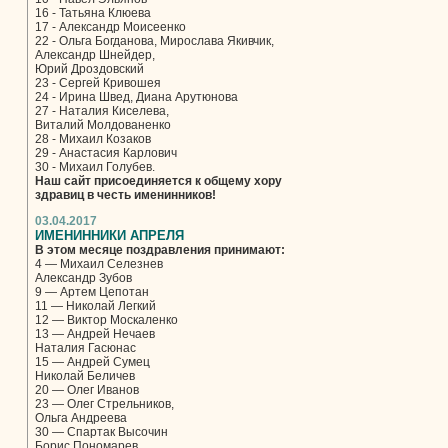
16 - Татьяна Клюева
17 - Александр Моисеенко
22 - Ольга Богданова, Мирослава Якивчик,
Александр Шнейдер,
Юрий Дроздовский
23 - Сергей Кривошея
24 - Ирина Швед, Диана Арутюнова
27 - Наталия Киселева,
Виталий Молдованенко
28 - Михаил Козаков
29 - Анастасия Карлович
30 - Михаил Голубев.
Наш сайт присоединяется к общему хору
здравиц в честь именинников!
03.04.2017
ИМЕНИННИКИ АПРЕЛЯ
В этом месяце поздравления принимают:
4 — Михаил Селезнев
Александр Зубов
9 — Артем Цепотан
11 — Николай Легкий
12 — Виктор Москаленко
13 — Андрей Нечаев
Наталия Гасюнас
15 — Андрей Сумец
Николай Беличев
20 — Олег Иванов
23 — Олег Стрельников,
Ольга Андреева
30 — Спартак Высочин
Борис Пономарев