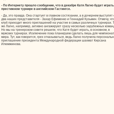
- По Интернету прошло сообщение, что в декабре Катя Лагно будет играть
престижном турнире в английском Гастингсе.
- Да, это правда. Она стартует в главном состязании, а в дочернем выступят
два наших представителя - Захар Ефименко и Геннадий Кузьмин. Отмечу, что
клуб приходит много приглашений на участие в самых различных турнирах. 
же Лагно, например, активно ангажируют сразу несколько зарубежных коман
Но мы на тренерском совете решили, что Катя будет играть, в основном, в
мужских турнирах. Исключение пока планируем сделать лишь для чемпиона
мира. Тут, как говорится, грех отказываться, ведь Лагно получила персональ
приглашение президента Международной федерации шахмат Кирсана
Илюмжинова.