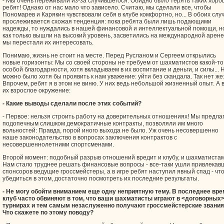
- Мы очень переживали из-за случившегося. Обидно было терять таких хор
ребят! Однако от нас мало что зависело. Считаю, мы сделали все, чтобы
Пономарев и Карякин чувствовали себя в клубе комфортно, но... В обоих слу
прослеживается схожая тенденция: пока ребята были лишь подающими
надежды, то нуждались в нашей финансовой и интеллектуальной помощи, н
как только вышли на высокий уровень, засветились на международной арене
мы перестали их интересовать.
Понимаю, жизнь не стоит на месте. Перед Русланом и Сергеем открылись
новые горизонты: Мы со своей стороны не требуем от шахматистов какой-то
особой благодарности, хотя вкладываем в их воспитание и деньги, и силы... 
можно было хотя бы проявить к нам уважение: уйти без скандала. Так нет же
Впрочем, ребят я в этом не виню. У них ведь небольшой жизненный опыт. А 
их взрослое окружение:
- Какие выводы сделали после этих событий?
- Первое: нельзя строить работу на доверительных отношениях! Мы предла
подопечным слишком демократичные контракты, позволяли им много
вольностей: Правда, порой иного выхода не было. Уж очень несовершенно
наше законодательство в вопросах заключения контрактов с
несовершеннолетними спортсменами.
Второй момент: подобный разрыв отношений вредит и клубу, и шахматистам
Нам стало труднее решать финансовые вопросы - все-таки ушли привлекав
спонсоров ведущие гроссмейстеры, а в игре ребят наступил явный спад - чт
убедиться в этом, достаточно посмотреть их последние результаты.
- Не могу обойти вниманием еще одну неприятную тему. В последнее вре
клуб часто обвиняют в том, что ваши шахматисты играют в <договорных
турнирах и тем самым незаслуженно получают гроссмейстерские звания
Что скажете по этому поводу?