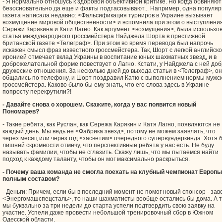
- Я нормально отношусь к здоровой объективной критике. Но когда обвиняют
безосновательно да еще и факты подтасовывают... Например, одна популя
газета написала недавно: <Фальсификация турниров в Украине вызывает
возмущение мировой общественности> и вспомнила при этом о выступлени
Сережи Карякина и Кати Лагно. Как аргумент <возмущения>, была использо
статья международного гроссмейстера Найджела Шорта в престижной
британской газете <Телеграф>. При этом во время перевода был напрочь
искажен смысл фраз известного гроссмейстера. Так, Шорт с легкой английск
иронией отмечает вклад Украины в воспитание юных шахматных звезд, и в
доброжелательной форме повествует о Лагно. Кстати, у Найджела с ней до
дружеские отношения. За несколько дней до выхода статьи в <Телеграф>, о
общались по телефону, и Шорт поздравил Катю с выполнением нормы мужск
гроссмейстера. Каково было бы ему знать, что его слова здесь в Украине
попросту перекрутили?!
- Давайте снова о хорошем. Скажите, когда у вас появится новый
Пономарев?
- Такие ребята, как Руслан, как Сережа Карякин и Катя Лагно, появляются не
каждый день. Мы ведь не <Фабрика звезд>, потому не можем заявлять, что
через месяц или через год <засветим> очередного супервундеркинда. Хотя 
лишней скромности отмечу, что перспективные ребята у нас есть. Не буду
называть фамилии, чтобы не сглазить. Скажу лишь, что мы пытаемся найти
подход к каждому таланту, чтобы он мог максимально раскрыться.
- Почему ваша команда не смогла поехать на клубный чемпионат Европы
полным составом?
- Деньги: Причем, если бы в последний момент не помог новый спонсор - зав
<Энергомашспецсталь>, то наши шахматисты вообще остались бы дома. А т
мы буквально за три недели до старта успели подтвердить свою заявку на
участие. Успели даже провести небольшой тренировочный сбор в Южном
Одесской области.