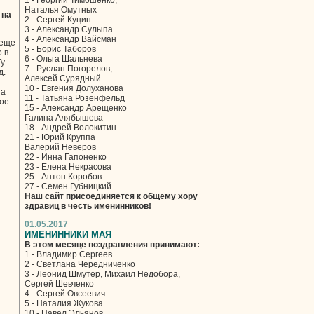
1 - Георгий Тимошенко,
Наталья Омутных
 на
2 - Сергей Куцин
3 - Александр Сулыпа
4 - Александр Вайсман
 еще
5 - Борис Таборов
 в
6 - Ольга Шальнева
Ту
7 - Руслан Погорелов,
д.
Алексей Сурядный
10 - Евгения Долуханова
та
11 - Татьяна Розенфельд
ное
15 - Александр Арещенко
Галина Алябышева
18 - Андрей Волокитин
21 - Юрий Круппа
Валерий Неверов
22 - Инна Гапоненко
23 - Елена Некрасова
25 - Антон Коробов
27 - Семен Губницкий
Наш сайт присоединяется к общему хору
здравиц в честь именинников!
01.05.2017
ИМЕНИННИКИ МАЯ
В этом месяце поздравления принимают:
1 - Владимир Сергеев
2 - Светлана Чередниченко
3 - Леонид Шмутер, Михаил Недобора,
Сергей Шевченко
4 - Сергей Овсеевич
5 - Наталия Жукова
10 - Павел Эльянов