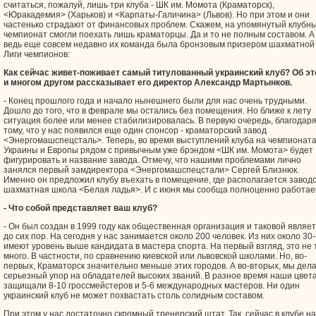
считаться, пожалуй, лишь три клуба - ШК им. Момота (Краматорск),
<Юракадемия> (Харьков) и <Карпаты-Галичина> (Львов). Но при этом и они
частенько страдают от финансовых проблем. Скажем, на упомянутый клубн
чемпионат смогли поехать лишь краматорцы. Да и то не полным составом. А
ведь еще совсем недавно их команда была бронзовым призером шахматной
Лиги чемпионов:
Как сейчас живет-поживает самый титулованный украинский клуб? Об э
и многом другом рассказывает его директор Александр Мартынков.
- Конец прошлого года и начало нынешнего были для нас очень трудными.
Дошло до того, что в феврале мы остались без помещения. Но ближе к лету
ситуация более или менее стабилизировалась. В первую очередь, благодар
тому, что у нас появился еще один спонсор - краматорский завод
<Энергомашспецсталь>. Теперь, во время выступлений клуба на чемпионат
Украины и Европы рядом с привычным уже брэндом <ШК им. Момота> будет
фигурировать и название завода. Отмечу, что нашими проблемами лично
занялся первый замдиректора <Энергомашспецстали> Сергей Близнюк.
Именно он предложил клубу въехать в помещение, где располагается завод
шахматная школа <Белая ладья>. И с июня мы сообща полноценно работае
- Что собой представляет ваш клуб?
- Он был создан в 1999 году как общественная организация и таковой являе
до сих пор. На сегодня у нас занимается около 200 человек. Из них около 30
имеют уровень выше кандидата в мастера спорта. На первый взгляд, это не 
много. В частности, по сравнению киевской или львовской школами. Но, во-
первых, Краматорск значительно меньше этих городов. А во-вторых, мы дел
серьезный упор на обладателей высоких званий. В разное время наши цвет
защищали 8-10 гроссмейстеров и 5-6 международных мастеров. Ни один
украинский клуб не может похвастать столь солидным составом.
При этом у нас достаточно скромный тренерский штат. Так, сейчас в клубе на