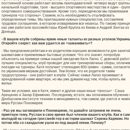
постоянной основе работают восемь преподавателей: четверо ведут группы
начальной подготовки, трое - высшего спортивного мастерства и один - груп
спортивного совершенствования. Кроме того, периодически мы привлекаем
тренеров <со стороны>. Скажем, есть необходимость отшлифовать
определенные темы. Мы приглашаем нужных специалистов, составляем
трудовое соглашение, в котором оговариваем все нюансы. По такому принци
нас уже работали гроссмейстеры Юрий Круппа из Киева и Андрей Зонтах из
Донецка.
- В вашем клубе собраны яркие юные таланты из разных уголков Украин
Откройте секрет: как вам удается их <заманивать>?
- Мы предлагаем ребятам и их родителям хорошие возможности для заняти
шахматами и приемлемые бытовые условия. Что это значит, попробую
объяснить на примере семьи нашей звездочки Кати Лагно. С девочкой рабо
лучшие специалисты, клуб проводит для нее тренировочные сборы, оплачи
поездки на турниры: Катя получает стипендию 800 гривен - сумма, согласите
по украинским меркам достойная. Тем более, что ее родители также
трудоустроены - они работают в клубе. Сейчас семья Лагно проживает в
арендованной нами квартире, но мы уже думаем над тем, чтобы купить им
жилье.
Такие же условия, как и Катя, имеют и другие наши юные <гроссы> - Саша
Арещенко и Захар Ефименко. Последнему, кстати, мы оплачиваем обучение 
Донбасском институте техники и менеджмента, том самом, где учится и чемп
мира Руслан Пономарев.
- Раз уж мы заговорили о Пономареве, то давайте затронем не очень
приятную тему. Руслан в свое время был членом вашего клуба. Как и са
молодой на сегодня гроссмейстер в истории шахмат Сережа Карякин. Но
потом оба со скандалом ушли из-под вашей опеки. Почему?