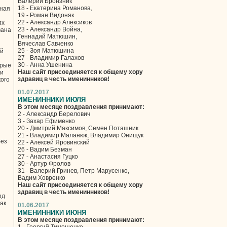
Валерий Бронзник
18 - Екатерина Романова,
рная
19 - Роман Видоняк
22 - Александр Алексиков
ях
23 - Александр Война,
вана
Геннадий Матюшин,
Вячеслав Савченко
25 - Зоя Матюшина
ой
27 - Владимир Галахов
30 - Анна Ушенина
брые
Наш сайт присоединяется к общему хору
ни
здравиц в честь именинников!
ого
01.07.2017
ИМЕНИННИКИ ИЮЛЯ
В этом месяце поздравления принимают:
2 - Александр Берелович
3 - Захар Ефименко
20 - Дмитрий Максимов, Семен Поташник
21 - Владимир Маланюк, Владимир Онищук
без
22 - Алексей Яровинский
26 - Вадим Безман
27 - Анастасия Гуцко
30 - Артур Фролов
31 - Валерий Гринев, Петр Марусенко,
Вадим Ховренко
Наш сайт присоединяется к общему хору
здравиц в честь именинников!
од
ак
01.06.2017
ИМЕНИННИКИ ИЮНЯ
В этом месяце поздравления принимают: