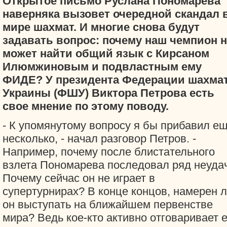
Открытое письмо Руслана Пономарева
наверняка вызовет очередной скандал 
мире шахмат. И многие снова будут
задавать вопрос: почему наш чемпион 
может найти общий язык с Кирсаном
Илюмжиновым и подвластным ему
ФИДЕ? У президента Федерации шахма
Украины (ФШУ) Виктора Петрова есть
свое мнение по этому поводу.
- К упомянутому вопросу я бы прибавил е
несколько, - начал разговор Петров. -
Например, почему после блистательного
взлета Пономарева последовал ряд неуда
Почему сейчас он не играет в
супертурнирах? В конце концов, намерен 
он выступать на ближайшем первенстве
мира? Ведь кое-кто активно отговаривает е