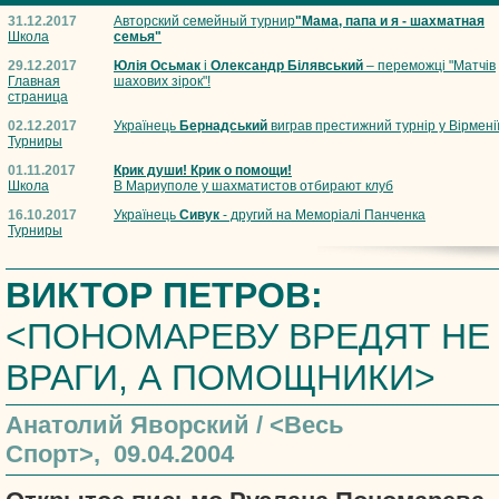
31.12.2017
Авторский семейный турнир
"Мама, папа и я - шахматная
Школа
семья"
29.12.2017
Юлія Осьмак
і
Олександр Білявський
– переможці "Матчів
Главная
шахових зірок"!
страница
02.12.2017
Українець
Бернадський
виграв престижний турнір у Вірмені
Турниры
01.11.2017
Крик души! Крик о помощи!
Школа
В Мариуполе у шахматистов отбирают клуб
16.10.2017
Українець
Сивук
- другий на Меморіалі Панченка
Турниры
ВИКТОР ПЕТРОВ:
<ПОНОМАРЕВУ ВРЕДЯТ НЕ
ВРАГИ, А ПОМОЩНИКИ>
Анатолий Яворский / <Весь
Спорт>, 09.04.2004