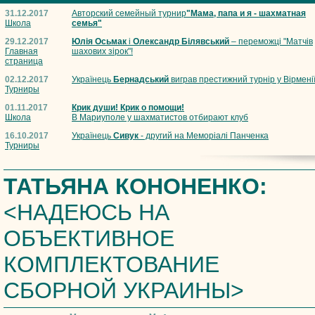
31.12.2017
Авторский семейный турнир
"Мама, папа и я - шахматная
Школа
семья"
29.12.2017
Юлія Осьмак
і
Олександр Білявський
– переможці "Матчів
Главная
шахових зірок"!
страница
02.12.2017
Українець
Бернадський
виграв престижний турнір у Вірмені
Турниры
01.11.2017
Крик души! Крик о помощи!
Школа
В Мариуполе у шахматистов отбирают клуб
16.10.2017
Українець
Сивук
- другий на Меморіалі Панченка
Турниры
ТАТЬЯНА КОНОНЕНКО:
<НАДЕЮСЬ НА
ОБЪЕКТИВНОЕ
КОМПЛЕКТОВАНИЕ
СБОРНОЙ УКРАИНЫ>