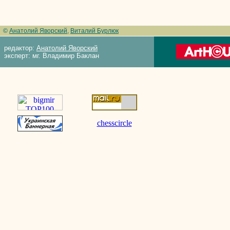
©
Анатолий Яворский
,
Виталий Бурлюк
редактор:
Анатолий Яворский
эксперт: мг. Владимир Баклан
chesscircle