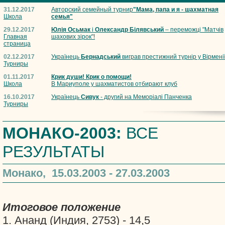
31.12.2017
Авторский семейный турнир
"Мама, папа и я - шахматная
Школа
семья"
29.12.2017
Юлія Осьмак
і
Олександр Білявський
– переможці "Матчів
Главная
шахових зірок"!
страница
02.12.2017
Українець
Бернадський
виграв престижний турнір у Вірмені
Турниры
01.11.2017
Крик души! Крик о помощи!
Школа
В Мариуполе у шахматистов отбирают клуб
16.10.2017
Українець
Сивук
- другий на Меморіалі Панченка
Турниры
МОНАКО-2003:
ВСЕ
РЕЗУЛЬТАТЫ
Монако, 15.03.2003 - 27.03.2003
Итоговое положение
1. Ананд (Индия, 2753) - 14,5