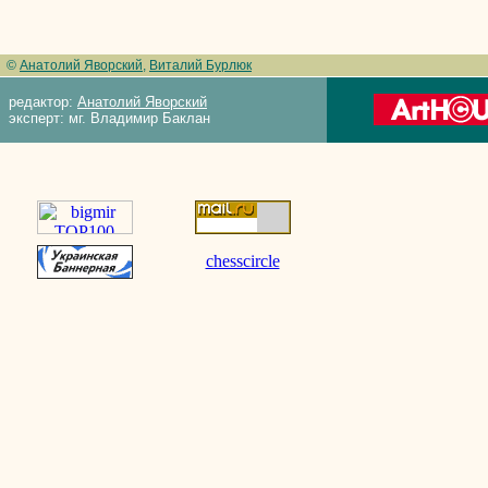
©
Анатолий Яворский
,
Виталий Бурлюк
редактор:
Анатолий Яворский
эксперт: мг. Владимир Баклан
chesscircle