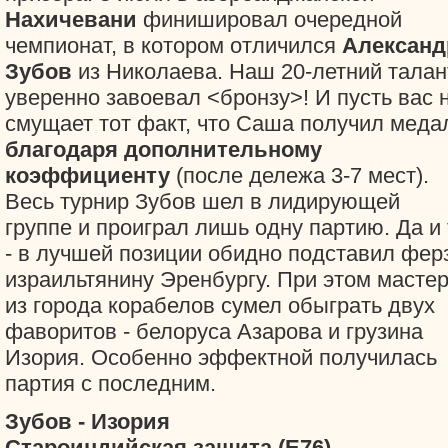
Нахичевани
финишировал очередной
чемпионат, в котором отличился
Александ
Зубов
из Николаева. Наш 20-летний талан
уверенно завоевал <бронзу>! И пусть вас 
смущает тот факт, что Саша получил меда
благодаря дополнительному
коэффициенту
(после дележа 3-7 мест).
Весь турнир Зубов шел в лидирующей
группе и проиграл лишь одну партию. Да и 
- в лучшей позиции обидно подставил фер
израильтянину Эренбургу. При этом масте
из города корабелов сумел обыграть двух
фаворитов - белоруса Азарова и грузина
Изория. Особенно эффектной получилась
партия с последним.
Зубов - Изория
Староиндийская защита (E76)