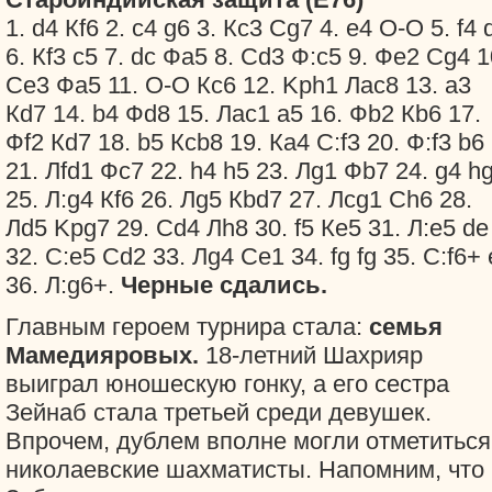
1. d4 Кf6 2. c4 g6 3. Кc3 Сg7 4. e4 O-O 5. f4 
6. Кf3 c5 7. dc Фa5 8. Сd3 Ф:c5 9. Фe2 Сg4 1
Сe3 Фa5 11. O-O Кc6 12. Kрh1 Лac8 13. a3
Кd7 14. b4 Фd8 15. Лac1 a5 16. Фb2 Кb6 17.
Фf2 Кd7 18. b5 Кcb8 19. Кa4 С:f3 20. Ф:f3 b6
21. Лfd1 Фc7 22. h4 h5 23. Лg1 Фb7 24. g4 h
25. Л:g4 Кf6 26. Лg5 Кbd7 27. Лcg1 Сh6 28.
Лd5 Kрg7 29. Сd4 Лh8 30. f5 Кe5 31. Л:e5 de
32. С:e5 Сd2 33. Лg4 Сe1 34. fg fg 35. С:f6+ 
36. Л:g6+.
Черные сдались.
Главным героем турнира стала:
семья
Мамедияровых.
18-летний Шахрияр
выиграл юношескую гонку, а его сестра
Зейнаб стала третьей среди девушек.
Впрочем, дублем вполне могли отметиться
николаевские шахматисты. Напомним, что