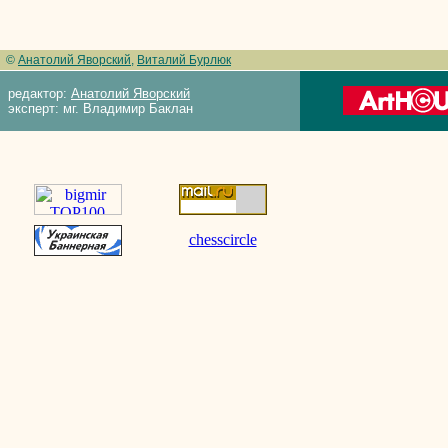
©
Анатолий Яворский
,
Виталий Бурлюк
редактор:
Анатолий Яворский
эксперт: мг. Владимир Баклан
chesscircle