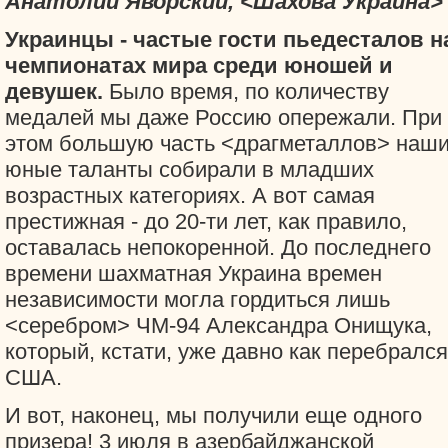
Анатолий Яворский, <Шахова Украина>
Украинцы - частые гости пьедесталов н
чемпионатах мира среди юношей и
девушек.
Было время, по количеству
медалей мы даже Россию опережали. При
этом большую часть <драгметаллов> наш
юные таланты собирали в младших
возрастных категориях. А вот самая
престижная - до 20-ти лет, как правило,
оставалась непокоренной. До последнего
времени шахматная Украина времен
независимости могла гордиться лишь
<серебром> ЧМ-94 Александра Онищука,
который, кстати, уже давно как перебрался
США.
И вот, наконец, мы получили еще одного
призера! 3 июля в азербайджанской