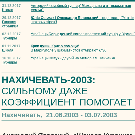
31.12.2017
Авторский семейный турнир
"Мама, папа и я - шахматная
Школа
семья"
29.12.2017
Юлія Осьмак
і
Олександр Білявський
– переможці "Матчів
Главная
шахових зірок"!
страница
02.12.2017
Українець
Бернадський
виграв престижний турнір у Вірмені
Турниры
01.11.2017
Крик души! Крик о помощи!
Школа
В Мариуполе у шахматистов отбирают клуб
16.10.2017
Українець
Сивук
- другий на Меморіалі Панченка
Турниры
НАХИЧЕВАТЬ-2003:
СИЛЬНОМУ ДАЖЕ
КОЭФФИЦИЕНТ ПОМОГАЕТ
Нахичевать, 21.06.2003 - 03.07.2003