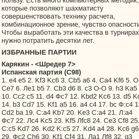
пользу. Есть много компьютерных методик,
которые позволяют шахматисту
совершенствовать технику расчета,
комбинационное зрение, чувство опасности
Чтобы выработать эти качества в турнирах
нужно потратить десятки лет.
ИЗБРАННЫЕ ПАРТИИ
Карякин - <Шредер 7>
Испанская партия (С98)
1. e4 e5 2. Kf3 Kc6 3. Сb5 a6 4. Сa4 Kf6 5. 
Сe7 6. Лe1 b5 7. Сb3 d6 8. c3 O-O 9. h3 Ka5
10. Сc2 c5 11. d4 Фc7 12. Kbd2 Kc6 13. d5 K
14. b3 Сd7 15. Kf1 a5 16. a4 c4 17. bc Ф:c4 1
Cd2 ba 19. C:a4 Kb7 20. Ke3 C:a4 21. Л:a4
Фc7 22. Лc4 Kc5 23. Kf5 Лfc8 24. Ce3 Cf8 25
C:c5 Kd7 26. Kd2 K:c5 27. Kd4 a4 28. Kc6 g6
29. Фc2 Сh6 30. Kf1 Сf4 31. Лa1 Лf8 32. g3