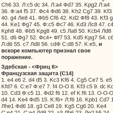
Ch6 33. Л:c5 dc 34. Л:a4 Фd7 35. Kpg2 Л:a4
36. Ф:a4 f5 37. Фc4 Фd6 38. Kh2 Cg7 39. Kf3 
40. g4 Лe8 41. Фb5 Cf6 42. Kd2 Фf8 43. Kf3 
44. Ke1 Фg7 45. Ф:c5 Фc7 46. Kd3 Лc8 47. c
Kph8 48. Фb5 Kpg8 49. c5 Лa8 50. Kcb4 Лd8
51. d6 Фg7 52. Фc4+ Фf7 53. Kd5 Kpg7 54. c
Л:d6 55. c7 Лd8 56. cdФ C:d8 57. K:e5,
и
вскоре компьютер признал свое
поражение.
Здебская - <Фриц 6>
Французская защита (C14)
1. e4 e6 2. d4 d5 3. Kc3 Kf6 4. Сg5 Сe7 5. e5
Kfd7 6. С:e7 Ф:e7 7. f4 O-O 8. Kf3 c5 9. dc K
10. Сd3 Ф:c5 11. Фd2 f6 12. ef K:f6 13. O-O-
d4 14. Ke4 Фd5 15. K:f6+ Л:f6 16. Kрb1 Сd7 
Лhe1 Фd6 18. g3 Сe8 19. Kg5 Сg6 20. Ke4
С:e4 21. С:e4 Лd8 22. a3 Лh6 23. Лe2 b5 24.