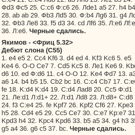
Фd3 Фc5 25. С:c6 Ф:c6 26. Лde1 a5 27. h4 b
28. ab ab 29. Фb3 Лd5 30. Ф:b4 Лg6 31. g4 Л
32. Фb3 Лe8 33. f5 d3 34. cd Лf6 35. Л:e6 Лf:
36. Л:e6.
Черные сдались.
Якимов - <Фриц 5.32>
Дебют слона (С55)
1. e4 e5 2. Сc4 Kf6 3. d4 ed 4. Kf3 Kc6 5. e5
Ke4 6. O-O Сe7 7. Сd5 Kc5 8. Лe1 Ke6 9. Kb
d6 10. ed Ф:d6 11. c4 O-O 12. Ke4 Фd7 13. a
a6 14. b4 b5 15. Сb2 bc 16. С:c4 Сb7 17. С:e
fe 18. K:d4 K:d4 19. С:d4 Лad8 20. Сc5 Ф:d1
21. Лe:d1 Л:d1+ 22. Л:d1 Лd8 23. Л:d8+ С:d8
24. f3 С:e4 25. fe Kрf7 26. Kрf2 Сf6 27. Kрe3
h5 28. Сd4 e5 29. Сc5 Сe7 30. С:e7 Kр:e7 31
Kрd3 h4 32. Kрc4 Kрd6 33. b5 a5 34. g4 h3 3
g5 a4 36. g6 c5 37. bc.
Черные сдались.