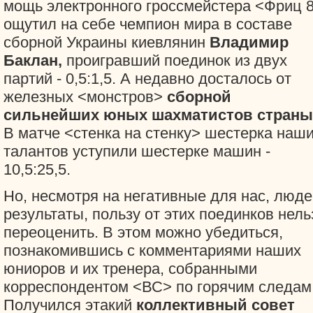
мощь электронного гроссмейстера <Фриц 
ощутил на себе чемпион мира в составе
сборной Украины киевлянин
Владимир
Баклан,
проигравший поединок из двух
партий - 0,5:1,5. А недавно досталось от
железных <монстров>
сборной
сильнейших юных шахматистов страны
В матче <стенка на стенку> шестерка наш
талантов уступили шестерке машин -
10,5:25,5.
Но, несмотря на негативные для нас, люде
результаты, пользу от этих поединков нель
переоценить. В этом можно убедиться,
познакомившись с комментариями наших
юниоров и их тренера, собранными
корреспондентом <ВС> по горячим следам
Получился этакий
коллективный совет