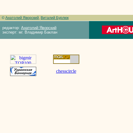
©
Анатолий Яворский
,
Виталий Бурлюк
редактор:
Анатолий Яворский
эксперт: мг. Владимир Баклан
chesscircle