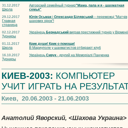
31.12.2017
Авторский семейный турнир
"Мама, папа и я - шахматная
Школа
семья"
29.12.2017
Юлія Осьмак
і
Олександр Білявський
– переможці "Матчів
Главная
шахових зірок"!
страница
02.12.2017
Українець
Бернадський
виграв престижний турнір у Вірмені
Турниры
01.11.2017
Крик души! Крик о помощи!
Школа
В Мариуполе у шахматистов отбирают клуб
16.10.2017
Українець
Сивук
- другий на Меморіалі Панченка
Турниры
КИЕВ-2003:
КОМПЬЮТЕР
УЧИТ ИГРАТЬ НА РЕЗУЛЬТА
Киев, 20.06.2003 - 21.06.2003
Анатолий Яворский, <Шахова Украина>