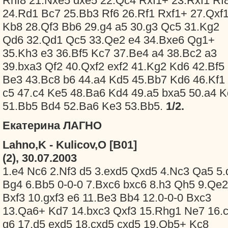
Rhf8 21.Nxe5 dxe5 22.Qc4 Rxf1+ 23.Rxf1 Rf
24.Rd1 Bc7 25.Bb3 Rf6 26.Rf1 Rxf1+ 27.Qxf
Kb8 28.Qf3 Bb6 29.g4 a5 30.g3 Qc5 31.Kg2
Qd6 32.Qd1 Qc5 33.Qe2 e4 34.Bxe6 Qg1+
35.Kh3 e3 36.Bf5 Kc7 37.Be4 a4 38.Bc2 a3
39.bxa3 Qf2 40.Qxf2 exf2 41.Kg2 Kd6 42.Bf5
Be3 43.Bc8 b6 44.a4 Kd5 45.Bb7 Kd6 46.Kf1
c5 47.c4 Ke5 48.Ba6 Kd4 49.a5 bxa5 50.a4 
51.Bb5 Bd4 52.Ba6 Ke3 53.Bb5.
1/2.
Екатерина ЛАГНО
Lahno,K - Kulicov,O [B01]
(2), 30.07.2003
1.e4 Nc6 2.Nf3 d5 3.exd5 Qxd5 4.Nc3 Qa5 5.
Bg4 6.Bb5 0-0-0 7.Bxc6 bxc6 8.h3 Qh5 9.Qe2
Bxf3 10.gxf3 e6 11.Be3 Bb4 12.0-0-0 Bxc3
13.Qa6+ Kd7 14.bxc3 Qxf3 15.Rhg1 Ne7 16.
g6 17.d5 exd5 18.cxd5 cxd5 19.Qb5+ Kc8