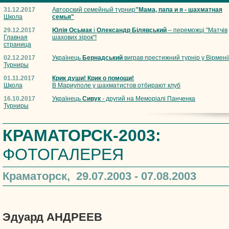
31.12.2017
Авторский семейный турнир
"Мама, папа и я - шахматная
Школа
семья"
29.12.2017
Юлія Осьмак
і
Олександр Білявський
– переможці "Матчів
Главная
шахових зірок"!
страница
02.12.2017
Українець
Бернадський
виграв престижний турнір у Вірмені
Турниры
01.11.2017
Крик души! Крик о помощи!
Школа
В Мариуполе у шахматистов отбирают клуб
16.10.2017
Українець
Сивук
- другий на Меморіалі Панченка
Турниры
КРАМАТОРСК-2003:
ФОТОГАЛЕРЕЯ
Краматорск, 29.07.2003 - 07.08.2003
Эдуард АНДРЕЕВ