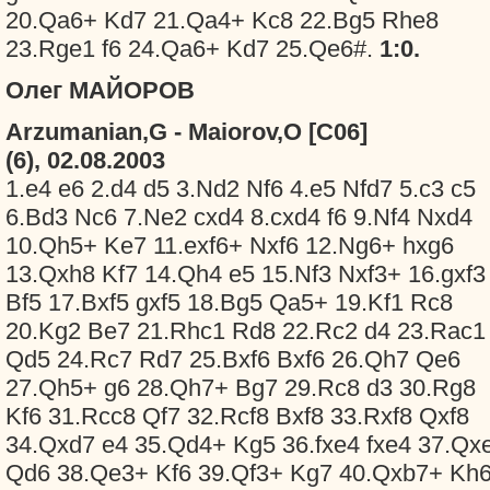
20.Qa6+ Kd7 21.Qa4+ Kc8 22.Bg5 Rhe8
23.Rge1 f6 24.Qa6+ Kd7 25.Qe6#.
1:0.
Олег МАЙОРОВ
Arzumanian,G - Maiorov,O [C06]
(6), 02.08.2003
1.e4 e6 2.d4 d5 3.Nd2 Nf6 4.e5 Nfd7 5.c3 c5
6.Bd3 Nc6 7.Ne2 cxd4 8.cxd4 f6 9.Nf4 Nxd4
10.Qh5+ Ke7 11.exf6+ Nxf6 12.Ng6+ hxg6
13.Qxh8 Kf7 14.Qh4 e5 15.Nf3 Nxf3+ 16.gxf3
Bf5 17.Bxf5 gxf5 18.Bg5 Qa5+ 19.Kf1 Rc8
20.Kg2 Be7 21.Rhc1 Rd8 22.Rc2 d4 23.Rac1
Qd5 24.Rc7 Rd7 25.Bxf6 Bxf6 26.Qh7 Qe6
27.Qh5+ g6 28.Qh7+ Bg7 29.Rc8 d3 30.Rg8
Kf6 31.Rcc8 Qf7 32.Rcf8 Bxf8 33.Rxf8 Qxf8
34.Qxd7 e4 35.Qd4+ Kg5 36.fxe4 fxe4 37.Qx
Qd6 38.Qe3+ Kf6 39.Qf3+ Kg7 40.Qxb7+ Kh