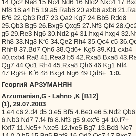
14.Qc2 Ne8 15.Nc4 Nd6 16.Nfd2 Nxc4 17.Bx
Nf8 18.a4 h5 19.a5 Rab8 20.axb6 axb6 21.R
Bf6 22.Qb3 Rd7 23.Qa2 Kg7 24.Bb5 Rdd8
25.Qb3 Bg5 26.Bxg5 Qxg5 27.Nf3 Qf4 28.Qc
g5 29.Re3 Ng6 30.Nd2 g4 31.hxg4 hxg4 32.N
Rh8 33.Ng3 Kf6 34.Qe2 Rh4 35.Qc4 c5 36.Q
Rhh8 37.Bd7 Qh6 38.Qd6+ Kg5 39.Kf1 cxb4
40.cxb4 Ra8 41.Rea3 b5 42.Rxa8 Bxa8 43.R
Qg7 44.Qd1 Rh4 45.Rxa8 Qh6 46.Kg1 Nf4
47.Rg8+ Kf6 48.Bxg4 Ng6 49.Qd8+.
1:0.
Георгий АРЗУМАНЯН
Arzumanian,G - Lahno ,K [B12]
(1), 29.07.2003
1.e4 c6 2.d4 d5 3.e5 Bf5 4.Be3 e6 5.Nd2 Qb6
6.Nb3 Nd7 7.f4 f6 8.Nf3 g5 9.exf6 g4 10.f7+
Kxf7 11.Ne5+ Nxe5 12.fxe5 Bg7 13.Bd3 Ne7
14.0-0 h5 15.Bg5 Raf8 16.Qd2 Qc7 17.Bxe7