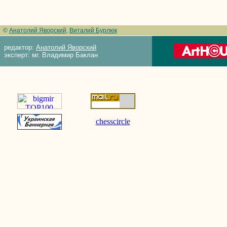
©
Анатолий Яворский
,
Виталий Бурлюк
редактор:
Анатолий Яворский
эксперт: мг. Владимир Баклан
chesscircle