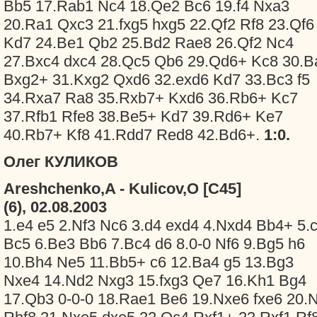
Bb5 17.Rab1 Nc4 18.Qe2 Bc6 19.f4 Nxa3
20.Ra1 Qxc3 21.fxg5 hxg5 22.Qf2 Rf8 23.Qf6
Kd7 24.Be1 Qb2 25.Bd2 Rae8 26.Qf2 Nc4
27.Bxc4 dxc4 28.Qc5 Qb6 29.Qd6+ Kc8 30.B
Bxg2+ 31.Kxg2 Qxd6 32.exd6 Kd7 33.Bc3 f5
34.Rxa7 Ra8 35.Rxb7+ Kxd6 36.Rb6+ Kc7
37.Rfb1 Rfe8 38.Be5+ Kd7 39.Rd6+ Ke7
40.Rb7+ Kf8 41.Rdd7 Red8 42.Bd6+.
1:0.
Олег КУЛИКОВ
Areshchenko,A - Kulicov,O [C45]
(6), 02.08.2003
1.e4 e5 2.Nf3 Nc6 3.d4 exd4 4.Nxd4 Bb4+ 5.
Bc5 6.Be3 Bb6 7.Bc4 d6 8.0-0 Nf6 9.Bg5 h6
10.Bh4 Ne5 11.Bb5+ c6 12.Ba4 g5 13.Bg3
Nxe4 14.Nd2 Nxg3 15.fxg3 Qe7 16.Kh1 Bg4
17.Qb3 0-0-0 18.Rae1 Be6 19.Nxe6 fxe6 20.N