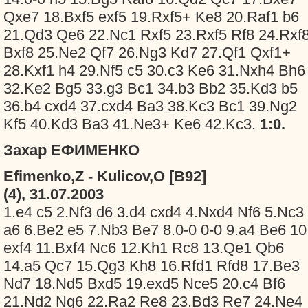
Qxe7 18.Bxf5 exf5 19.Rxf5+ Ke8 20.Raf1 b6
21.Qd3 Qe6 22.Nc1 Rxf5 23.Rxf5 Rf8 24.Rxf
Bxf8 25.Ne2 Qf7 26.Ng3 Kd7 27.Qf1 Qxf1+
28.Kxf1 h4 29.Nf5 c5 30.c3 Ke6 31.Nxh4 Bh6
32.Ke2 Bg5 33.g3 Bc1 34.b3 Bb2 35.Kd3 b5
36.b4 cxd4 37.cxd4 Ba3 38.Kc3 Bc1 39.Ng2
Kf5 40.Kd3 Ba3 41.Ne3+ Ke6 42.Kc3.
1:0.
Захар ЕФИМЕНКО
Efimenko,Z - Kulicov,O [B92]
(4), 31.07.2003
1.e4 c5 2.Nf3 d6 3.d4 cxd4 4.Nxd4 Nf6 5.Nc3
a6 6.Be2 e5 7.Nb3 Be7 8.0-0 0-0 9.a4 Be6 10
exf4 11.Bxf4 Nc6 12.Kh1 Rc8 13.Qe1 Qb6
14.a5 Qc7 15.Qg3 Kh8 16.Rfd1 Rfd8 17.Be3
Nd7 18.Nd5 Bxd5 19.exd5 Nce5 20.c4 Bf6
21.Nd2 Ng6 22.Ra2 Re8 23.Bd3 Re7 24.Ne4