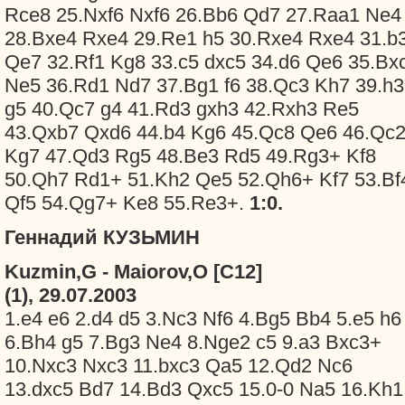
Rce8 25.Nxf6 Nxf6 26.Bb6 Qd7 27.Raa1 Ne4
28.Bxe4 Rxe4 29.Re1 h5 30.Rxe4 Rxe4 31.b
Qe7 32.Rf1 Kg8 33.c5 dxc5 34.d6 Qe6 35.Bx
Ne5 36.Rd1 Nd7 37.Bg1 f6 38.Qc3 Kh7 39.h3
g5 40.Qc7 g4 41.Rd3 gxh3 42.Rxh3 Re5
43.Qxb7 Qxd6 44.b4 Kg6 45.Qc8 Qe6 46.Qc
Kg7 47.Qd3 Rg5 48.Be3 Rd5 49.Rg3+ Kf8
50.Qh7 Rd1+ 51.Kh2 Qe5 52.Qh6+ Kf7 53.Bf
Qf5 54.Qg7+ Ke8 55.Re3+.
1:0.
Геннадий КУЗЬМИН
Kuzmin,G - Maiorov,O [C12]
(1), 29.07.2003
1.e4 e6 2.d4 d5 3.Nc3 Nf6 4.Bg5 Bb4 5.e5 h6
6.Bh4 g5 7.Bg3 Ne4 8.Nge2 c5 9.a3 Bxc3+
10.Nxc3 Nxc3 11.bxc3 Qa5 12.Qd2 Nc6
13.dxc5 Bd7 14.Bd3 Qxc5 15.0-0 Na5 16.Kh1