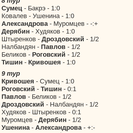
8 тур
Сумец
- Бакрэ - 1:0
Ковалев - Ушенина - 1:0
Александрова
- Муромцев - -:+
Дерябин
- Худяков - 1:0
Штыренков -
Дроздовский
- 1/2
Налбандян -
Павлов
- 1/2
Беликов -
Роговский
- 1/2
Тишин
-
Кривошея
- 1:0
9 тур
Кривошея
- Сумец - 1:0
Роговский
-
Тишин
- 0:1
Павлов
- Беликов - 1/2
Дроздовский
- Налбандян - 1/2
Худяков - Штыренков - 0:1
Муромцев -
Дерябин
- 1/2
Ушенина
-
Александрова
- +:-