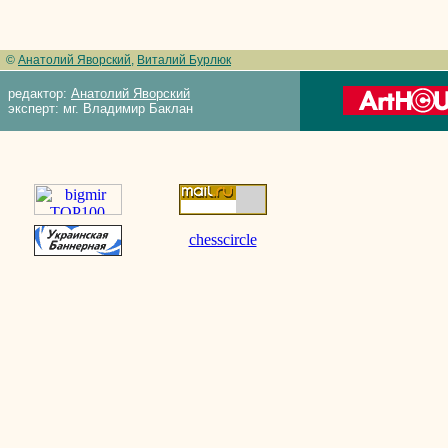
©
Анатолий Яворский
,
Виталий Бурлюк
редактор:
Анатолий Яворский
эксперт: мг. Владимир Баклан
chesscircle