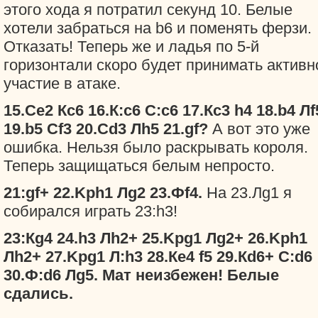
этого хода я потратил секунд 10. Белые
хотели забраться на b6 и поменять ферзи.
Отказать! Теперь же и ладья по 5-й
горизонтали скоро будет принимать активн
участие в атаке.
15.Сe2 Кc6 16.К:c6 С:c6 17.Кc3 h4 18.b4 Лf
19.b5 Сf3 20.Сd3 Лh5 21.gf?
А вот это уже
ошибка. Нельзя было раскрывать короля.
Теперь защищаться белым непросто.
21:gf+ 22.Kрh1 Лg2 23.Фf4.
На 23.Лg1 я
собирался играть 23:h3!
23:Кg4 24.h3 Лh2+ 25.Kрg1 Лg2+ 26.Kрh1
Лh2+ 27.Kрg1 Л:h3 28.Кe4 f5 29.Кd6+ С:d6
30.Ф:d6 Лg5. Мат неизбежен! Белые
сдались.