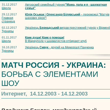
31.12.2017
Авторский семейный турнир
"Мама, папа и я - шахматная
Школа
семья"
29.12.2017
Юлія Осьмак
і
Олександр Білявський
– переможці "Матчів
Главная
шахових зірок"!
страница
02.12.2017
Українець
Бернадський
виграв престижний турнір у Вірмені
Турниры
01.11.2017
Крик души! Крик о помощи!
Школа
В Мариуполе у шахматистов отбирают клуб
16.10.2017
Українець
Сивук
- другий на Меморіалі Панченка
Турниры
МАТЧ РОССИЯ - УКРАИНА:
БОРЬБА С ЭЛЕМЕНТАМИ
ШОУ
Интернет, 14.12.2003 - 14.12.2003