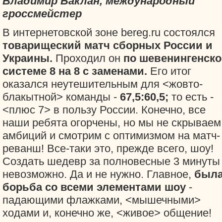
Владимир Баклан, международный
гроссмейстер
В интернетовской зоне bereg.ru состоялся
товарищеский матч сборных России и
Украины.
Проходил он
по шевенингенск
системе 8 на 8 с заменами.
Его итог
оказался неутешительным для <жовто-
блакытной> команды -
67,5:60,5;
то есть -
<плюс 7> в пользу России. Конечно, все
наши ребята огорчены, но мы не скрываем
амбиций и смотрим с оптимизмом на матч-
реванш! Все-таки это, прежде всего, шоу!
Создать шедевр за полновесные 3 минуты
невозможно. Да и не нужно. Главное,
был
борьба со всеми элементами шоу
-
падающими флажками, <мышечными>
ходами и, конечно же, <живое> общение!