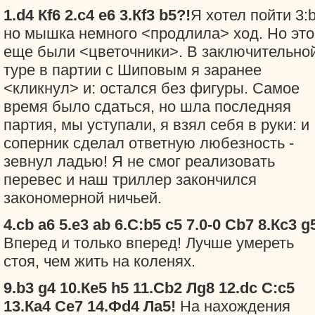
1.d4 Кf6 2.c4 e6 3.Кf3 b5?!
Я хотел пойти 3:b
но мышка немного <продлила> ход. Но это
еще были <цветочники>. В заключительно
туре в партии с Шиповым я заранее
<кликнул> и: остался без фигуры. Самое
время было сдаться, но шла последняя
партия, мы уступали, я взял себя в руки: и
соперник сделал ответную любезность -
зевнул ладью! Я не смог реализовать
перевес и наш триллер закончился
закономерной ничьей.
4.cb a6 5.e3 ab 6.С:b5 c5 7.0-0 Сb7 8.Кc3 g
Вперед и только вперед! Лучше умереть
стоя, чем жить на коленях.
9.b3 g4 10.Кe5 h5 11.Сb2 Лg8 12.dc С:c5
13.Кa4 Сe7 14.Фd4 Лa5!
На нахождения