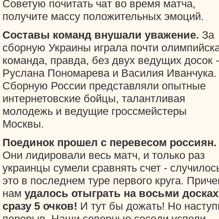
Советую почитать чат во время матча,
получите массу положительных эмоций.
Составы команд внушали уважение.
За
сборную Украины играла почти олимпийск
команда, правда, без двух ведущих досок -
Руслана Пономарева и Василия Иванчука.
Сборную России представляли опытные
интернетовские бойцы, талантливая
молодежь и ведущие гроссмейстеры
Москвы.
Поединок прошел с перевесом россиян.
Они лидировали весь матч, и только раз
украинцы сумели сравнять счет - случилос
это в последнем туре первого круга. Приче
нам
удалось отыграть на восьми досках
сразу 5 очков!
И тут бы дожать! Но наступ
перерыв. Наши северные соседи успели