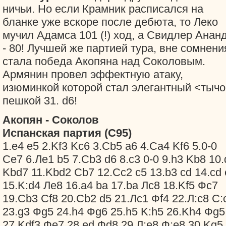
ничьи. Но если Крамник расписался на
бланке уже вскоре после дебюта, то Леко
мучил Адамса 101 (!) ход, а Свидлер Анан
- 80! Лучшей же партией тура, вне сомнени
стала победа Акопяна над Соколовым.
Армянин провел эффектную атаку,
изюминкой которой стал элегантный <тычо
пешкой 31. d6!
Акопян - Соколов
Испанская партия (C95)
1.e4 e5 2.Kf3 Kc6 3.Сb5 a6 4.Сa4 Kf6 5.0-0
Сe7 6.Лe1 b5 7.Сb3 d6 8.c3 0-0 9.h3 Kb8 10.
Kbd7 11.Kbd2 Сb7 12.Сc2 c5 13.b3 cd 14.cd 
15.K:d4 Лe8 16.a4 ba 17.ba Лc8 18.Kf5 Фc7
19.Сb3 Сf8 20.Сb2 d5 21.Лc1 Фf4 22.Л:c8 С:
23.g3 Фg5 24.h4 Фg6 25.h5 K:h5 26.Kh4 Фg5
27.Kdf3 Фe7 28.ed Фd8 29.Л:e8 Ф:e8 30.Kg5