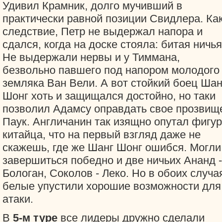
Удивил Крамник, долго мучивший в
практически равной позиции Свидлера. Ка
следствие, Петр не выдержал напора и
сдался, когда на доске стояла: битая ничья
Не выдержали нервы и у Тиммана,
безвольно павшего под напором молодого
земляка Ван Вели. А вот стойкий боец Шан
Шонг хоть и защищался достойно, но таки
позволил Адамсу оправдать свое прозвище
Паук. Англичанин так изящно опутал фигу
китайца, что на первый взгляд даже не
скажешь, где же Шанг Шонг ошибся. Могли
завершиться победно и две ничьих Ананд -
Бологан, Соколов - Леко. Но в обоих случа
белые упустили хорошие возможности для
атаки.
В
5-м туре
все лидеры дружно сделали