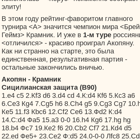
элиту!
В этом году рейтинг-фаворитом главного
турнира <А> значится чемпион мира <Брей
Геймз> Крамник. И уже в
1-м туре
россиян
<отличился> - красиво проиграл Акопяну.
Как ни странно на старте, это была
единственная, результативная партия -
остальные закончились вничью.
Акопян - Крамник
Сицилианская защита (B90)
1.e4 c5 2.Кf3 d6 3.d4 cd 4.К:d4 Кf6 5.Кc3 a6
6.Сe3 Кg4 7.Сg5 h6 8.Сh4 g5 9.Сg3 Сg7 10.
Кe5 11.f3 Кbc6 12.Сf2 Сe6 13.Фd2 К:d4
14.С:d4 Фa5 15.a3 0-0 16.h4 Кg6 17.hg hg
18.b4 Фc7 19.Кe2 f6 20.Сb2 Сf7 21.Кd4 d5
22.ed Фe5+ 23.Сe2 Ф:d5 24.0-0-0 Лfc8 25.С