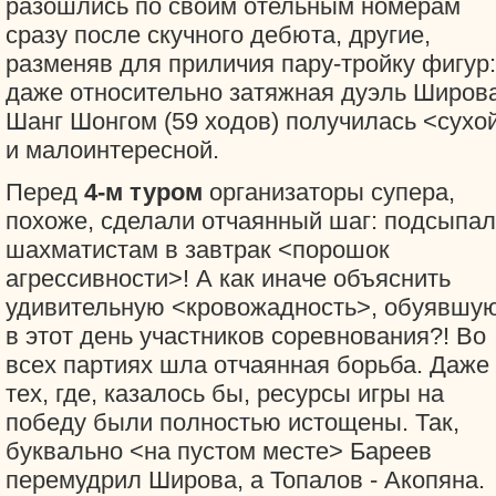
разошлись по своим отельным номерам
сразу после скучного дебюта, другие,
разменяв для приличия пару-тройку фигур:
даже относительно затяжная дуэль Широва
Шанг Шонгом (59 ходов) получилась <сухо
и малоинтересной.
Перед
4-м туром
организаторы супера,
похоже, сделали отчаянный шаг: подсыпа
шахматистам в завтрак <порошок
агрессивности>! А как иначе объяснить
удивительную <кровожадность>, обуявшу
в этот день участников соревнования?! Во
всех партиях шла отчаянная борьба. Даже
тех, где, казалось бы, ресурсы игры на
победу были полностью истощены. Так,
буквально <на пустом месте> Бареев
перемудрил Широва, а Топалов - Акопяна.