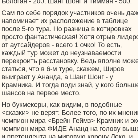
Бологан - 200, Шанг Шонг и Тимман - 500.
Сам по себе порядок участников очень да
напоминает их расположение в таблице
после 5-го тура. Но разница в котировках
просто фантастическая! Хотя отрыв лидер
от аутсайдеров - всего 1 очко! То есть,
каждый тур может до неузнаваемости
перекроить расстановку. Ведь вполне мож
статься, что в 6-м туре, скажем, Широв
выиграет у Ананда, а Шанг Шонг - у
Крамника. И тогда поди знай, у кого больш
шансов на первое место.
Но букмекеры, как видим, в подобные
<сказки> не верят. Более того, по их мнени
чемпион мира <Брейн Геймз> Крамник и эк
чемпион мира ФИДЕ Ананд на голову выш
и претендента на мировую корону Леко, и