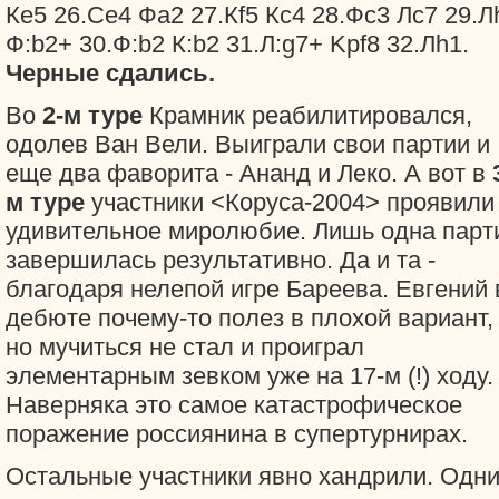
Кe5 26.Сe4 Фa2 27.Кf5 Кc4 28.Фc3 Лc7 29.Л
Ф:b2+ 30.Ф:b2 К:b2 31.Л:g7+ Kрf8 32.Лh1.
Черные сдались.
Во
2-м туре
Крамник реабилитировался,
одолев Ван Вели. Выиграли свои партии и
еще два фаворита - Ананд и Леко. А вот в
м туре
участники <Коруса-2004> проявили
удивительное миролюбие. Лишь одна парт
завершилась результативно. Да и та -
благодаря нелепой игре Бареева. Евгений 
дебюте почему-то полез в плохой вариант,
но мучиться не стал и проиграл
элементарным зевком уже на 17-м (!) ходу.
Наверняка это самое катастрофическое
поражение россиянина в супертурнирах.
Остальные участники явно хандрили. Одн