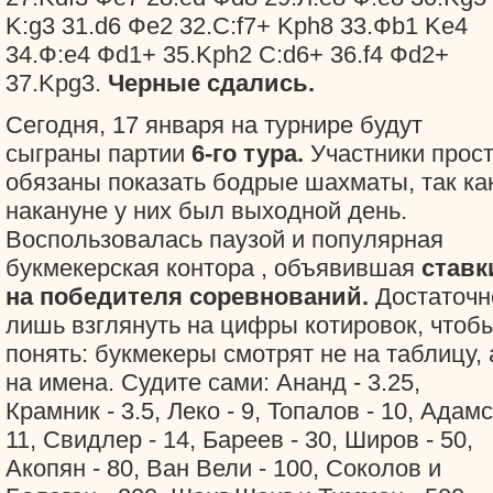
K:g3 31.d6 Фe2 32.С:f7+ Kрh8 33.Фb1 Ke4
34.Ф:e4 Фd1+ 35.Kрh2 С:d6+ 36.f4 Фd2+
37.Kрg3.
Черные сдались.
Сегодня, 17 января на турнире будут
сыграны партии
6-го тура.
Участники прос
обязаны показать бодрые шахматы, так ка
накануне у них был выходной день.
Воспользовалась паузой и популярная
букмекерская контора
, объявившая
ставк
на победителя соревнований.
Достаточн
лишь взглянуть на цифры котировок, чтоб
понять: букмекеры смотрят не на таблицу, 
на имена. Судите сами: Ананд - 3.25,
Крамник - 3.5, Леко - 9, Топалов - 10, Адамс
11, Свидлер - 14, Бареев - 30, Широв - 50,
Акопян - 80, Ван Вели - 100, Соколов и