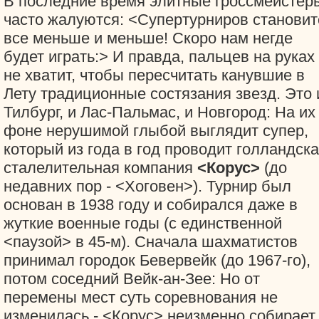
В последние время элитные гроссмейстер
часто жалуются: <Супертурниров становит
все меньше и меньше! Скоро нам негде
будет играть:> И правда, пальцев на руках
не хватит, чтобы пересчитать канувшие в
Лету традиционные состязания звезд. Это 
Тилбург, и Лас-Пальмас, и Новгород: На их
фоне нерушимой глыбой выглядит супер,
который из года в год проводит голландск
сталелительная компания
<Корус>
(до
недавних пор - <Хоговен>). Турнир был
основан в 1938 году и собирался даже в
жуткие военные годы (с единственной
<паузой> в 45-м). Сначала шахматистов
принимал городок Бевервейк (до 1967-го),
потом соседний Вейк-ан-Зее: Но от
перемены мест суть соревнования не
изменилась - <Корус> неизменно собирает