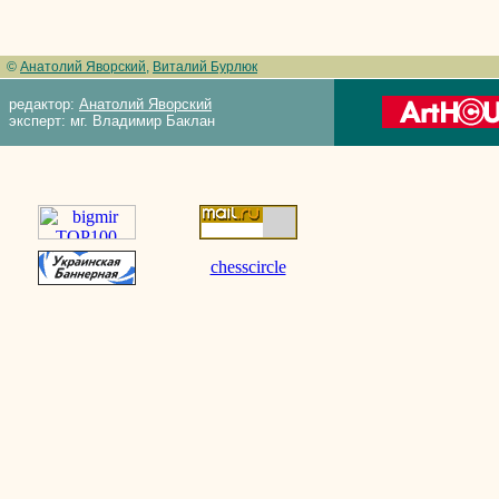
©
Анатолий Яворский
,
Виталий Бурлюк
редактор:
Анатолий Яворский
эксперт: мг. Владимир Баклан
chesscircle