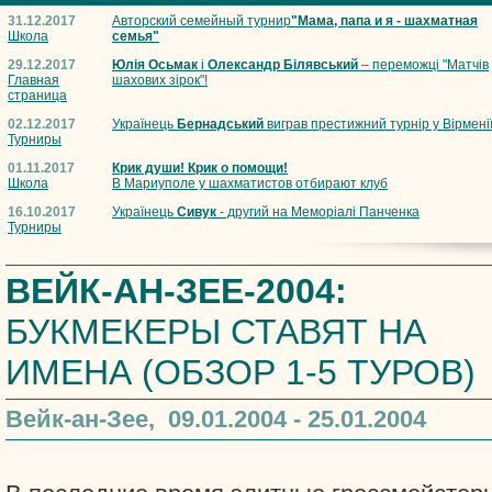
31.12.2017
Авторский семейный турнир
"Мама, папа и я - шахматная
Школа
семья"
29.12.2017
Юлія Осьмак
і
Олександр Білявський
– переможці "Матчів
Главная
шахових зірок"!
страница
02.12.2017
Українець
Бернадський
виграв престижний турнір у Вірмені
Турниры
01.11.2017
Крик души! Крик о помощи!
Школа
В Мариуполе у шахматистов отбирают клуб
16.10.2017
Українець
Сивук
- другий на Меморіалі Панченка
Турниры
ВЕЙК-АН-ЗЕЕ-2004:
БУКМЕКЕРЫ СТАВЯТ НА
ИМЕНА (ОБЗОР 1-5 ТУРОВ)
Вейк-ан-Зее, 09.01.2004 - 25.01.2004