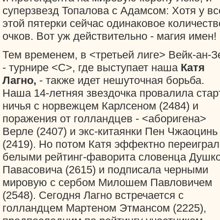
суперзвезд Топалова с Адамсом: Хотя у вс
этой пятерки сейчас одинаковое количеств
очков. Вот уж действительно - магия имен!
Тем временем, в <третьей лиге> Вейк-ан-З
- турнире <С>, где выступает наша
Катя
Лагно,
- также идет нешуточная борьба.
Наша 14-летняя звездочка провалила старт
ничья с норвежцем Карлсеном (2484) и
поражения от голландцев - <аборигена>
Верле (2407) и экс-китаянки Пен Чжаоцинь
(2419). Но потом Катя эффектно переиграл
белыми рейтинг-фаворита словенца Душк
Павасовича (2615) и подписала черными
мировую с сербом Милошем Павловичем
(2548). Сегодня Лагно встречается с
голландцем Мартеном Этмансом (2225),