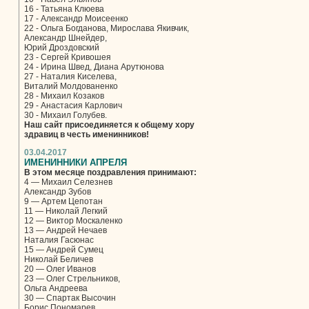
16 - Татьяна Клюева
17 - Александр Моисеенко
22 - Ольга Богданова, Мирослава Якивчик,
Александр Шнейдер,
Юрий Дроздовский
23 - Сергей Кривошея
24 - Ирина Швед, Диана Арутюнова
27 - Наталия Киселева,
Виталий Молдованенко
28 - Михаил Козаков
29 - Анастасия Карлович
30 - Михаил Голубев.
Наш сайт присоединяется к общему хору
здравиц в честь именинников!
03.04.2017
ИМЕНИННИКИ АПРЕЛЯ
В этом месяце поздравления принимают:
4 — Михаил Селезнев
Александр Зубов
9 — Артем Цепотан
11 — Николай Легкий
12 — Виктор Москаленко
13 — Андрей Нечаев
Наталия Гасюнас
15 — Андрей Сумец
Николай Беличев
20 — Олег Иванов
23 — Олег Стрельников,
Ольга Андреева
30 — Спартак Высочин
Борис Пономарев