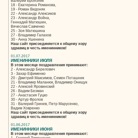
Валерий Бронзник
18 - Екатерина Романова,
19 - Роман Видоняк
22 - Александр Алексиков
23 - Александр Война,
Геннадий Матюшин,
Вячеслав Савченко
25 - Зоя Матюшина
27 - Владимир Галахов
30 - Анна Ушенина
Наш сайт присоединяется к общему хору
здравиц в честь именинников!
01.07.2017
ИМЕНИННИКИ ИЮЛЯ
В этом месяце поздравления принимают:
2 - Александр Берелович
3 - Захар Ефименко
20 - Дмитрий Максимов, Семен Поташник
21 - Владимир Маланюк, Владимир Онищук
22 - Алексей Яровинский
26 - Вадим Безман
27 - Анастасия Гуцко
30 - Артур Фролов
31 - Валерий Гринев, Петр Марусенко,
Вадим Ховренко
Наш сайт присоединяется к общему хору
здравиц в честь именинников!
01.06.2017
ИМЕНИННИКИ ИЮНЯ
В этом месяце поздравления принимают: