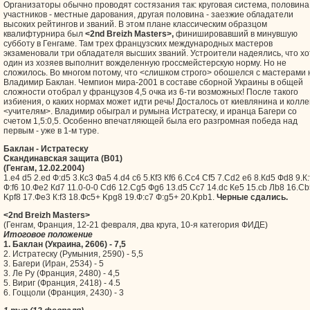
Организаторы обычно проводят состязания так: круговая система, половина
участников - местные дарования, другая половина - заезжие обладатели
высоких рейтингов и званий. В этом плане классическим образцом
квалифтурнира был
<2nd Breizh Masters>,
финишировавший в минувшую
субботу в Генгаме. Там трех французских международных мастеров
экзаменовали три обладателя высших званий. Устроители надеялись, что хо
один из хозяев выполнит вожделенную гроссмейстерскую норму. Но не
сложилось. Во многом потому, что <слишком строго> обошелся с мастерами
Владимир Баклан. Чемпион мира-2001 в составе сборной Украины в общей
сложности отобрал у французов 4,5 очка из 6-ти возможных! После такого
избиения, о каких нормах может идти речь! Досталось от киевлянина и колле
<учителям>. Владимир обыграл и румына Истратеску, и иранца Багери со
счетом 1,5:0,5. Особенно впечатляющей была его разгромная победа над
первым - уже в 1-м туре.
Баклан - Истратеску
Скандинавская защита (B01)
(Генгам, 12.02.2004)
1.e4 d5 2.ed Ф:d5 3.Кc3 Фa5 4.d4 c6 5.Кf3 Кf6 6.Сc4 Сf5 7.Сd2 e6 8.Кd5 Фd8 9.К:
Ф:f6 10.Фe2 Кd7 11.0-0-0 Сd6 12.Сg5 Фg6 13.d5 Сc7 14.dc Кe5 15.cb Лb8 16.С
Kрf8 17.Фe3 К:f3 18.Фc5+ Kрg8 19.Ф:c7 Ф:g5+ 20.Kрb1.
Черные сдались.
<2nd Breizh Masters>
(Генгам, Франция, 12-21 февраля, два круга, 10-я категория ФИДЕ)
Итоговое положение
1. Баклан (Украина, 2606) - 7,5
2. Истратеску (Румыния, 2590) - 5,5
3. Багери (Иран, 2534) - 5
3. Ле Ру (Франция, 2480) - 4,5
5. Вириг (Франция, 2418) - 4.5
6. Гоццоли (Франция, 2430) - 3