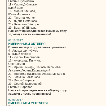
Евгений Кузьменко
11 - Мария Дубинская
Юрий Вовк
18 - Мария Клинова,
Юлия Морозова
21 - Татьяна Костюк
22 - Лидия Семенова
23 - Вячеслав Эйнгорн
29 - Василий Шикула
Наш сайт присоединяется к общему хору
здравиц в честь именинников!
01.10.2017
ИМЕНИННИКИ ОКТЯБРЯ
В этом месяце поздравления принимают:
4 - Александр Чубуков
5 - Юрий Довжик
11 - Руслан Пономарев
16 - Александр Пичугин,
Олег Богинин
20 - Ирина Лымарь, Любовь Жильцова-
Лысенко, Леонид Кернажицкий
21 - Надежда Ядвижена, Александр Ковчан
27 - Татьяна Бакланова
28 - Игорь Смирнов
29 - Сергей Завгородний,
Евгений Шарапов
Наш сайт присоединяется к общему хору
здравиц в честь именинников!
02.09.2017
ИМЕНИННИКИ СЕНТЯБРЯ