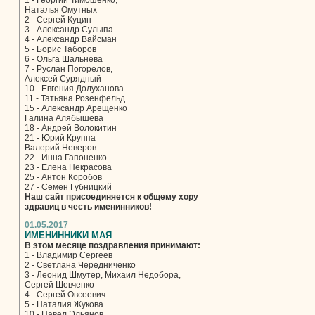
1 - Георгий Тимошенко,
Наталья Омутных
2 - Сергей Куцин
3 - Александр Сулыпа
4 - Александр Вайсман
5 - Борис Таборов
6 - Ольга Шальнева
7 - Руслан Погорелов,
Алексей Сурядный
10 - Евгения Долуханова
11 - Татьяна Розенфельд
15 - Александр Арещенко
Галина Алябышева
18 - Андрей Волокитин
21 - Юрий Круппа
Валерий Неверов
22 - Инна Гапоненко
23 - Елена Некрасова
25 - Антон Коробов
27 - Семен Губницкий
Наш сайт присоединяется к общему хору
здравиц в честь именинников!
01.05.2017
ИМЕНИННИКИ МАЯ
В этом месяце поздравления принимают:
1 - Владимир Сергеев
2 - Светлана Чередниченко
3 - Леонид Шмутер, Михаил Недобора,
Сергей Шевченко
4 - Сергей Овсеевич
5 - Наталия Жукова
10 - Павел Эльянов