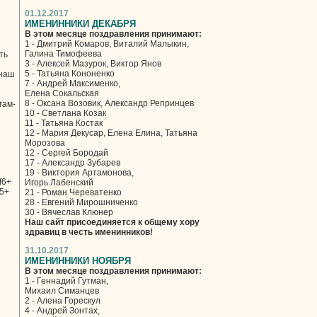
01.12.2017
ИМЕНИННИКИ ДЕКАБРЯ
В этом месяце поздравления принимают:
1 - Дмитрий Комаров, Виталий Малыкин,
Галина Тимофеева
ть
3 - Алексей Мазурок, Виктор Янов
5 - Татьяна Кононенко
 наш
7 - Андрей Максименко,
Елена Сокальская
8 - Оксана Возовик, Александр Репринцев
гам-
10 - Светлана Козак
11 - Татьяна Костак
12 - Мария Декусар, Елена Елина, Татьяна
Морозова
12 - Сергей Бородай
17 - Александр Зубарев
19 - Виктория Артамонова,
f6+
Игорь Лабенский
b5+
21 - Роман Череватенко
28 - Евгений Мирошниченко
30 - Вячеслав Клюнер
Наш сайт присоединяется к общему хору
здравиц в честь именинников!
31.10.2017
ИМЕНИННИКИ НОЯБРЯ
В этом месяце поздравления принимают:
1 - Геннадий Гутман,
Михаил Симанцев
2 - Алена Горескул
4 - Андрей Зонтах,