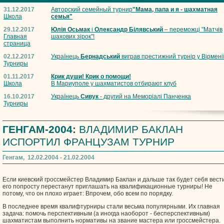
31.12.2017
Авторский семейный турнир
"Мама, папа и я - шахматная
Школа
семья"
29.12.2017
Юлія Осьмак
і
Олександр Білявський
– переможці "Матчів
Главная
шахових зірок"!
страница
02.12.2017
Українець
Бернадський
виграв престижний турнір у Вірмені
Турниры
01.11.2017
Крик души! Крик о помощи!
Школа
В Мариуполе у шахматистов отбирают клуб
16.10.2017
Українець
Сивук
- другий на Меморіалі Панченка
Турниры
ГЕНГАМ-2004:
ВЛАДИМИР БАКЛАН
ИСПОРТИЛ ФРАНЦУЗАМ ТУРНИР
Генгам, 12.02.2004 - 21.02.2004
Если киевский гроссмейстер Владимир Баклан и дальше так будет себя вести
его попросту перестанут приглашать на квалификационные турниры! Не
потому, что он плохо играет: Впрочем, обо всем по порядку.
В последнее время квалифтурниры стали весьма популярными. Их главная
задача: помочь перспективным (а иногда наоборот - бесперспективным)
шахматистам выполнить нормативы на звание мастера или гроссмейстера.