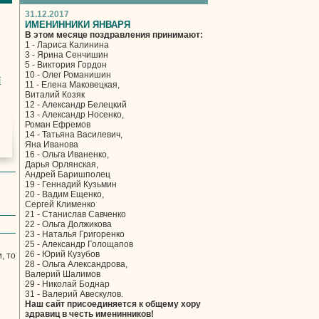
31.12.2017
ИМЕНИННИКИ ЯНВАРЯ
В этом месяце поздравления принимают:
1 - Лариса Калинина
3 - Ярина Сенчишин
5 - Виктория Гордон
10 - Олег Романишин
ї
11 - Елена Маковецкая,
Виталий Козяк
12 - Александр Белецкий
13 - Александр Носенко,
Роман Ефремов
14 - Татьяна Василевич,
Яна Иванова
16 - Ольга Иваненко,
Дарья Орлянская,
Андрей Баришполец
19 - Геннадий Кузьмин
20 - Вадим Ещенко,
Сергей Клименко
21 - Станислав Савченко
22 - Ольга Должикова
23 - Наталья Григоренко
25 - Александр Голощапов
26 - Юрий Кузубов
, то
28 - Ольга Александрова,
Валерий Шалимов
29 - Николай Боднар
31 - Валерий Авескулов.
Наш сайт присоединяется к общему хору
здравиц в честь именинников!