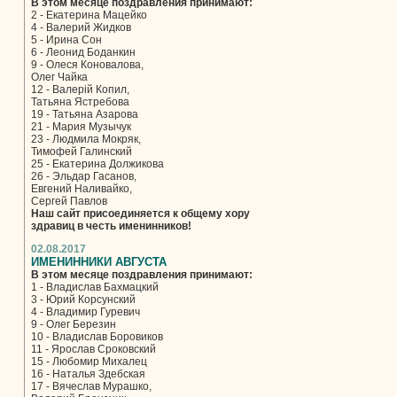
В этом месяце поздравления принимают:
2 - Екатерина Мацейко
4 - Валерий Жидков
5 - Ирина Сон
6 - Леонид Боданкин
9 - Олеся Коновалова,
Олег Чайка
12 - Валерій Копил,
Татьяна Ястребова
19 - Татьяна Азарова
21 - Мария Музычук
23 - Людмила Мокряк,
Тимофей Галинский
25 - Екатерина Должикова
26 - Эльдар Гасанов,
Евгений Наливайко,
Сергей Павлов
Наш сайт присоединяется к общему хору
здравиц в честь именинников!
02.08.2017
ИМЕНИННИКИ АВГУСТА
В этом месяце поздравления принимают:
1 - Владислав Бахмацкий
3 - Юрий Корсунский
4 - Владимир Гуревич
9 - Олег Березин
10 - Владислав Боровиков
11 - Ярослав Сроковский
15 - Любомир Михалец
16 - Наталья Здебская
17 - Вячеслав Мурашко,