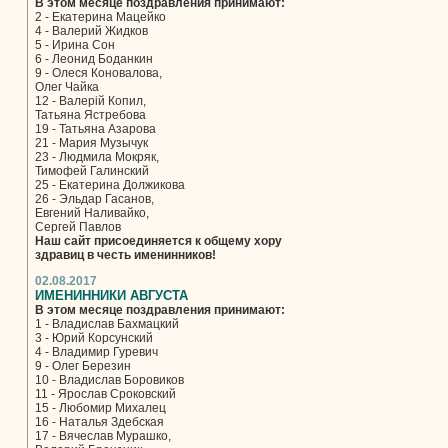
В этом месяце поздравления принимают:
2 - Екатерина Мацейко
4 - Валерий Жидков
5 - Ирина Сон
6 - Леонид Боданкин
9 - Олеся Коновалова,
Олег Чайка
12 - Валерій Копил,
Татьяна Ястребова
19 - Татьяна Азарова
21 - Мария Музычук
23 - Людмила Мокряк,
Тимофей Галинский
25 - Екатерина Должикова
26 - Эльдар Гасанов,
Евгений Наливайко,
Сергей Павлов
Наш сайт присоединяется к общему хору
здравиц в честь именинников!
02.08.2017
ИМЕНИННИКИ АВГУСТА
В этом месяце поздравления принимают:
1 - Владислав Бахмацкий
3 - Юрий Корсунский
4 - Владимир Гуревич
9 - Олег Березин
10 - Владислав Боровиков
11 - Ярослав Сроковский
15 - Любомир Михалец
16 - Наталья Здебская
17 - Вячеслав Мурашко,