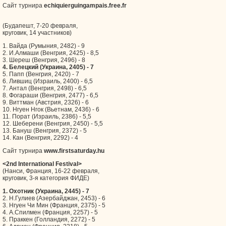
Сайт турнира
echiquierguingampais.free.fr
(Будапешт, 7-20 февраля,
круговик, 14 участников)
1. Вайда (Румыния, 2482) - 9
2. И.Алмаши (Венгрия, 2425) - 8,5
3. Шереш (Венгрия, 2496) - 8
4. Белецкий (Украина, 2405) - 7
5. Папп (Венгрия, 2420) - 7
6. Лившиц (Израиль, 2400) - 6,5
7. Антал (Венгрия, 2498) - 6,5
8. Фогараши (Венгрия, 2477) - 6,5
9. Виттман (Австрия, 2326) - 6
10. Нгуен Нгок (Вьетнам, 2436) - 6
11. Порат (Израиль, 2386) - 5,5
12. Шеберени (Венгрия, 2450) - 5,5
13. Бануш (Венгрия, 2372) - 5
14. Кан (Венгрия, 2292) - 4
Сайт турнира
www.firstsaturday.hu
<2nd International Festival>
(Нанси, Франция, 16-22 февраля,
круговик, 3-я категория ФИДЕ)
1. Охотник (Украина, 2445) - 7
2. Н.Гулиев (Азербайджан, 2453) - 6
3. Нгуен Чи Мин (Франция, 2375) - 5
4. А.Спилмен (Франция, 2257) - 5
5. Праккен (Голландия, 2272) - 5