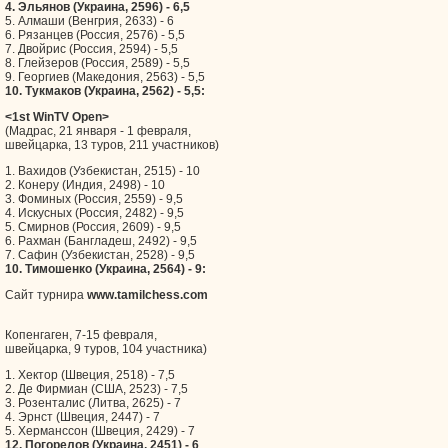
4. Эльянов (Украина, 2596) - 6,5
5. Алмаши (Венгрия, 2633) - 6
6. Рязанцев (Россия, 2576) - 5,5
7. Двойрис (Россия, 2594) - 5,5
8. Глейзеров (Россия, 2589) - 5,5
9. Георгиев (Македония, 2563) - 5,5
10. Тукмаков (Украина, 2562) - 5,5:
<1st WinTV Open>
(Мадрас, 21 января - 1 февраля,
швейцарка, 13 туров, 211 участников)
1. Вахидов (Узбекистан, 2515) - 10
2. Конеру (Индия, 2498) - 10
3. Фоминых (Россия, 2559) - 9,5
4. Искусных (Россия, 2482) - 9,5
5. Смирнов (Россия, 2609) - 9,5
6. Рахман (Бангладеш, 2492) - 9,5
7. Сафин (Узбекистан, 2528) - 9,5
10. Тимошенко (Украина, 2564) - 9:
Сайт турнира
www.tamilchess.com
Копенгаген, 7-15 февраля,
швейцарка, 9 туров, 104 участника)
1. Хектор (Швеция, 2518) - 7,5
2. Де Фирмиан (США, 2523) - 7,5
3. Розенталис (Литва, 2625) - 7
4. Эрнст (Швеция, 2447) - 7
5. Херманссон (Швеция, 2429) - 7
12. Погорелов (Украина, 2451) - 6