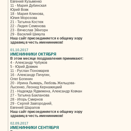
Евгений Кузьменко
11 - Мария Дубинская
Юрий Вовк
18 - Мария Клинова,
Юлия Морозова
21 - Татьяна Костюк
22 - Лидия Семенова
23 - Вячеслав Эйнгорн
29 - Василий Шикула
Наш сайт присоединяется к общему хору
здравиц в честь именинников!
01.10.2017
ИМЕНИННИКИ ОКТЯБРЯ
В этом месяце поздравления принимают:
4 - Александр Чубуков
5 - Юрий Довжик
11 - Руслан Пономарев
16 - Александр Пичугин,
Олег Богинин
20 - Ирина Лымарь, Любовь Жильцова-
Лысенко, Леонид Кернажицкий
21 - Надежда Ядвижена, Александр Ковчан
27 - Татьяна Бакланова
28 - Игорь Смирнов
29 - Сергей Завгородний,
Евгений Шарапов
Наш сайт присоединяется к общему хору
здравиц в честь именинников!
02.09.2017
ИМЕНИННИКИ СЕНТЯБРЯ