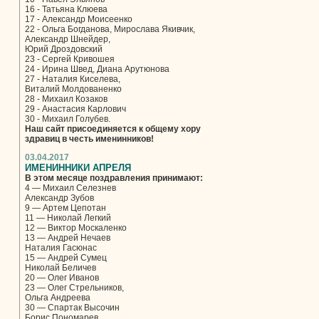
16 - Татьяна Клюева
17 - Александр Моисеенко
22 - Ольга Богданова, Мирослава Якивчик,
Александр Шнейдер,
Юрий Дроздовский
23 - Сергей Кривошея
24 - Ирина Швед, Диана Арутюнова
27 - Наталия Киселева,
Виталий Молдованенко
28 - Михаил Козаков
29 - Анастасия Карлович
30 - Михаил Голубев.
Наш сайт присоединяется к общему хору
здравиц в честь именинников!
03.04.2017
ИМЕНИННИКИ АПРЕЛЯ
В этом месяце поздравления принимают:
4 — Михаил Селезнев
Александр Зубов
9 — Артем Цепотан
11 — Николай Легкий
12 — Виктор Москаленко
13 — Андрей Нечаев
Наталия Гасюнас
15 — Андрей Сумец
Николай Беличев
20 — Олег Иванов
23 — Олег Стрельников,
Ольга Андреева
30 — Спартак Высочин
Борис Пономарев