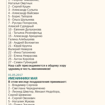
1 - Георгий Тимошенко,
Наталья Омутных
2 - Сергей Куцин
3 - Александр Сулыпа
4 - Александр Вайсман
5 - Борис Таборов
6 - Ольга Шальнева
7 - Руслан Погорелов,
Алексей Сурядный
10 - Евгения Долуханова
11 - Татьяна Розенфельд
15 - Александр Арещенко
Галина Алябышева
18 - Андрей Волокитин
21 - Юрий Круппа
Валерий Неверов
22 - Инна Гапоненко
23 - Елена Некрасова
25 - Антон Коробов
27 - Семен Губницкий
Наш сайт присоединяется к общему хору
здравиц в честь именинников!
01.05.2017
ИМЕНИННИКИ МАЯ
В этом месяце поздравления принимают:
1 - Владимир Сергеев
2 - Светлана Чередниченко
3 - Леонид Шмутер, Михаил Недобора,
Сергей Шевченко
4 - Сергей Овсеевич
5 - Наталия Жукова
10 - Павел Эльянов