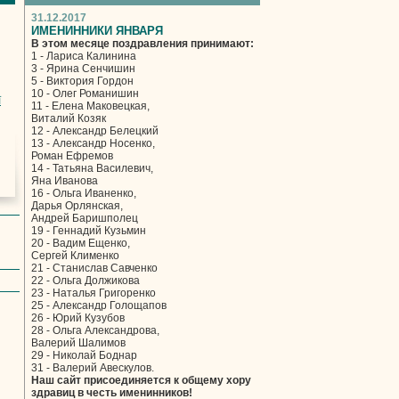
31.12.2017
ИМЕНИННИКИ ЯНВАРЯ
В этом месяце поздравления принимают:
1 - Лариса Калинина
3 - Ярина Сенчишин
5 - Виктория Гордон
10 - Олег Романишин
ї
11 - Елена Маковецкая,
Виталий Козяк
12 - Александр Белецкий
13 - Александр Носенко,
Роман Ефремов
14 - Татьяна Василевич,
Яна Иванова
16 - Ольга Иваненко,
Дарья Орлянская,
Андрей Баришполец
19 - Геннадий Кузьмин
20 - Вадим Ещенко,
Сергей Клименко
21 - Станислав Савченко
22 - Ольга Должикова
23 - Наталья Григоренко
25 - Александр Голощапов
26 - Юрий Кузубов
28 - Ольга Александрова,
Валерий Шалимов
29 - Николай Боднар
31 - Валерий Авескулов.
Наш сайт присоединяется к общему хору
здравиц в честь именинников!