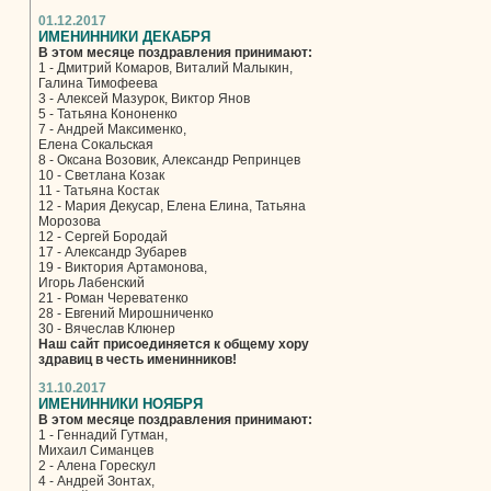
01.12.2017
ИМЕНИННИКИ ДЕКАБРЯ
В этом месяце поздравления принимают:
1 - Дмитрий Комаров, Виталий Малыкин,
Галина Тимофеева
3 - Алексей Мазурок, Виктор Янов
5 - Татьяна Кононенко
7 - Андрей Максименко,
Елена Сокальская
8 - Оксана Возовик, Александр Репринцев
10 - Светлана Козак
11 - Татьяна Костак
12 - Мария Декусар, Елена Елина, Татьяна
Морозова
12 - Сергей Бородай
17 - Александр Зубарев
19 - Виктория Артамонова,
Игорь Лабенский
21 - Роман Череватенко
28 - Евгений Мирошниченко
30 - Вячеслав Клюнер
Наш сайт присоединяется к общему хору
здравиц в честь именинников!
31.10.2017
ИМЕНИННИКИ НОЯБРЯ
В этом месяце поздравления принимают:
1 - Геннадий Гутман,
Михаил Симанцев
2 - Алена Горескул
4 - Андрей Зонтах,