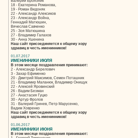
Валерий Бронзник
18 - Екатерина Романова,
19 - Роман Видоняк
22 - Александр Алексиков
23 - Александр Война,
Геннадий Матюшин,
Вячеслав Савченко
25 - Зоя Матюшина
27 - Владимир Галахов
30 - Анна Ушенина
Наш сайт присоединяется к общему хору
здравиц в честь именинников!
01.07.2017
ИМЕНИННИКИ ИЮЛЯ
В этом месяце поздравления принимают:
2 - Александр Берелович
3 - Захар Ефименко
20 - Дмитрий Максимов, Семен Поташник
21 - Владимир Маланюк, Владимир Онищук
22 - Алексей Яровинский
26 - Вадим Безман
27 - Анастасия Гуцко
30 - Артур Фролов
31 - Валерий Гринев, Петр Марусенко,
Вадим Ховренко
Наш сайт присоединяется к общему хору
здравиц в честь именинников!
01.06.2017
ИМЕНИННИКИ ИЮНЯ
В этом месяце поздравления принимают: