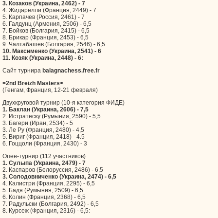
3. Козаков (Украина, 2462) - 7
4. Жидарелли (Франция, 2449) - 7
5. Карпачев (Россия, 2461) - 7
6. Галдунц (Армения, 2506) - 6,5
7. Бойков (Болгария, 2415) - 6,5
8. Брикар (Франция, 2453) - 6,5
9. Чалтабашев (Болгария, 2546) - 6,5
10. Максименко (Украина, 2541) - 6
11. Козяк (Украина, 2448) - 6:
Сайт турнира
balagnachess.free.fr
<2nd Breizh Masters>
(Генгам, Франция, 12-21 февраля)
Двухкруговой турнир (10-я категория ФИДЕ)
1. Баклан (Украина, 2606) - 7,5
2. Истратеску (Румыния, 2590) - 5,5
3. Багери (Иран, 2534) - 5
3. Ле Ру (Франция, 2480) - 4,5
5. Вириг (Франция, 2418) - 4.5
6. Гоццоли (Франция, 2430) - 3
Опен-турнир (112 участников)
1. Сулыпа (Украина, 2479) - 7
2. Каспаров (Белоруссия, 2486) - 6,5
3. Солодовниченко (Украина, 2474) - 6,5
4. Калистри (Франция, 2295) - 6,5
5. Бадя (Румыния, 2509) - 6,5
6. Колин (Франция, 2368) - 6,5
7. Радульски (Болгария, 2492) - 6,5
8. Курсеж (Франция, 2316) - 6,5: