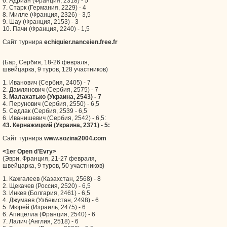
6. Адриан (Франция, 2318) - 5
7. Старк (Германия, 2229) - 4
8. Милле (Франция, 2326) - 3,5
9. Шау (Франция, 2153) - 3
10. Пачи (Франция, 2240) - 1,5
Сайт турнира
echiquier.nanceien.free.fr
(Бар, Сербия, 18-26 февраля,
швейцарка, 9 туров, 128 участников)
1. Иванович (Сербия, 2405) - 7
2. Дамлянович (Сербия, 2575) - 7
3. Малахатько (Украина, 2543) - 7
4. Перунович (Сербия, 2550) - 6,5
5. Седлак (Сербия, 2539 - 6,5
6. Иванишевич (Сербия, 2542) - 6,5:
43. Кернажицкий (Украина, 2371) - 5:
Сайт турнира
www.sozina2004.com
<1er Open d'Evry>
(Эври, Франция, 21-27 февраля,
швейцарка, 9 туров, 50 участников)
1. Кажгалеев (Казахстан, 2568) - 8
2. Щекачев (Россия, 2520) - 6,5
3. Инкев (Болгария, 2461) - 6,5
4. Джумаев (Узбекистан, 2498) - 6
5. Мюрей (Израиль, 2475) - 6
6. Апицелла (Франция, 2540) - 6
7. Лалич (Англия, 2518) - 6