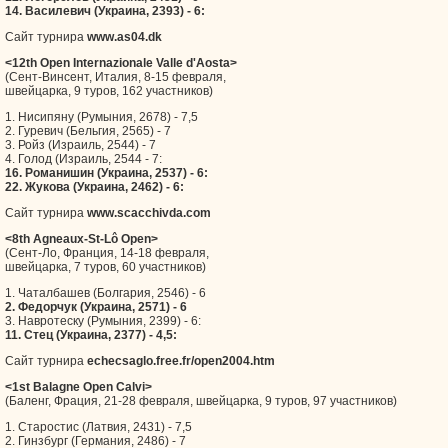
14. Василевич (Украина, 2393) - 6:
Сайт турнира
www.as04.dk
<12th Open Internazionale Valle d'Aosta>
(Сент-Винсент, Италия, 8-15 февраля,
швейцарка, 9 туров, 162 участников)
1. Нисипяну (Румыния, 2678) - 7,5
2. Гуревич (Бельгия, 2565) - 7
3. Ройз (Израиль, 2544) - 7
4. Голод (Израиль, 2544 - 7:
16. Романишин (Украина, 2537) - 6:
22. Жукова (Украина, 2462) - 6:
Сайт турнира
www.scacchivda.com
<8th Agneaux-St-Lô Open>
(Сент-Ло, Франция, 14-18 февраля,
швейцарка, 7 туров, 60 участников)
1. Чаталбашев (Болгария, 2546) - 6
2. Федорчук (Украина, 2571) - 6
3. Навротеску (Румыния, 2399) - 6:
11. Стец (Украина, 2377) - 4,5:
Сайт турнира
echecsaglo.free.fr/open2004.htm
<1st Balagne Open Calvi>
(Баленг, Фрация, 21-28 февраля, швейцарка, 9 туров, 97 участников)
1. Старостис (Латвия, 2431) - 7,5
2. Гинзбург (Германия, 2486) - 7