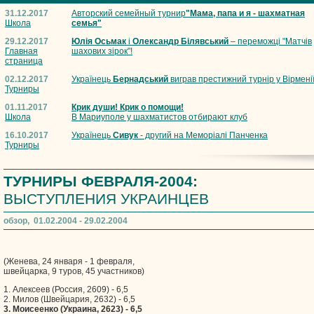
31.12.2017
Авторский семейный турнир
"Мама, папа и я - шахматная
Школа
семья"
29.12.2017
Юлія Осьмак
і
Олександр Білявський
– переможці "Матчів
Главная
шахових зірок"!
страница
02.12.2017
Українець
Бернадський
виграв престижний турнір у Вірмені
Турниры
01.11.2017
Крик души! Крик о помощи!
Школа
В Мариуполе у шахматистов отбирают клуб
16.10.2017
Українець
Сивук
- другий на Меморіалі Панченка
Турниры
ТУРНИРЫ ФЕВРАЛЯ-2004:
ВЫСТУПЛЕНИЯ УКРАИНЦЕВ
обзор, 01.02.2004 - 29.02.2004
(Женева, 24 января - 1 февраля,
швейцарка, 9 туров, 45 участников)
1. Алексеев (Россия, 2609) - 6,5
2. Милов (Швейцария, 2632) - 6,5
3. Моисеенко (Украина, 2623) - 6,5