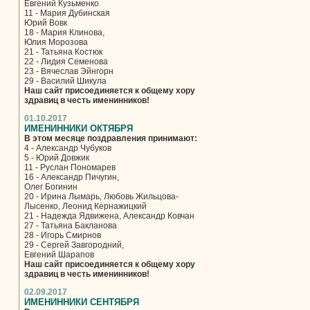
Евгений Кузьменко
11 - Мария Дубинская
Юрий Вовк
18 - Мария Клинова,
Юлия Морозова
21 - Татьяна Костюк
22 - Лидия Семенова
23 - Вячеслав Эйнгорн
29 - Василий Шикула
Наш сайт присоединяется к общему хору
здравиц в честь именинников!
01.10.2017
ИМЕНИННИКИ ОКТЯБРЯ
В этом месяце поздравления принимают:
4 - Александр Чубуков
5 - Юрий Довжик
11 - Руслан Пономарев
16 - Александр Пичугин,
Олег Богинин
20 - Ирина Лымарь, Любовь Жильцова-
Лысенко, Леонид Кернажицкий
21 - Надежда Ядвижена, Александр Ковчан
27 - Татьяна Бакланова
28 - Игорь Смирнов
29 - Сергей Завгородний,
Евгений Шарапов
Наш сайт присоединяется к общему хору
здравиц в честь именинников!
02.09.2017
ИМЕНИННИКИ СЕНТЯБРЯ