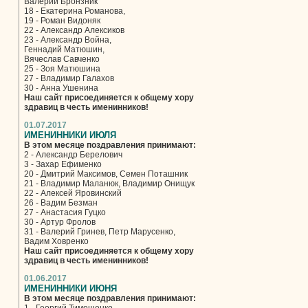
Валерий Бронзник
18 - Екатерина Романова,
19 - Роман Видоняк
22 - Александр Алексиков
23 - Александр Война,
Геннадий Матюшин,
Вячеслав Савченко
25 - Зоя Матюшина
27 - Владимир Галахов
30 - Анна Ушенина
Наш сайт присоединяется к общему хору
здравиц в честь именинников!
01.07.2017
ИМЕНИННИКИ ИЮЛЯ
В этом месяце поздравления принимают:
2 - Александр Берелович
3 - Захар Ефименко
20 - Дмитрий Максимов, Семен Поташник
21 - Владимир Маланюк, Владимир Онищук
22 - Алексей Яровинский
26 - Вадим Безман
27 - Анастасия Гуцко
30 - Артур Фролов
31 - Валерий Гринев, Петр Марусенко,
Вадим Ховренко
Наш сайт присоединяется к общему хору
здравиц в честь именинников!
01.06.2017
ИМЕНИННИКИ ИЮНЯ
В этом месяце поздравления принимают: