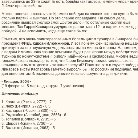
завершились до 23-го хода! То есть, борьбы как таковой, чемпион мира <Бре
Геймз> просто избегал.
Можно, конечно, сказать, что Крамник победил на классе: сколько нужно было
столько партий и выиграл. Но это слабое оправдание. На самом деле,
россиянин выиграл сколько смог. Другое дело, что остальные смогли еще
меньше! Так
Гарри Каспаров
умудрялся разжиться в 12-ти партиях <аж> од
победой. И не вспомнить, когда еще такое было:
Отметим, что очень заинтересованным болельщиком турнира в Линаресе б
президент ФИДЕ
Кирсан Илюмжинов.
И вот почему. Сейчас калмыка нещад
критикуют за его неудачную модель розыгрыша мировой короны. Напомним,
с подачи Илюмжинова звание чемпиона будет разыграно между победителе
турнира по нокаут-системе (Триполи, май--июнь) и Каспаровым. Многие вед
гроссмейстеры возмущены тем, что Гарри Кимовичу предоставлена столь
невиданная льгота: дескать, за какие заслуги!? Понятно, что в случае победы
Линаресе висты Каспарова заметно выросли бы. Но россиянин подкачал, че
дал оппонентам Илюмжинова дополнительные аргументы для критики.
<Линарес-2004>
(19 февраля - 5 марта, два круга, 7 участников)
Итоговая таблица
1. Крамник (Россия, 2777) - 7
2. Леко (Венгрия, 2722) - 6,5
3. Каспаров (Россия, 2830) - 6,5
4. Раджабов (Азербайджан, 2656) - 6
5. Топалов (Болгария, 2735) - 6
6. Широв (Испания, 2736) - 5
7. Вальехо (Испания, 2663) - 5