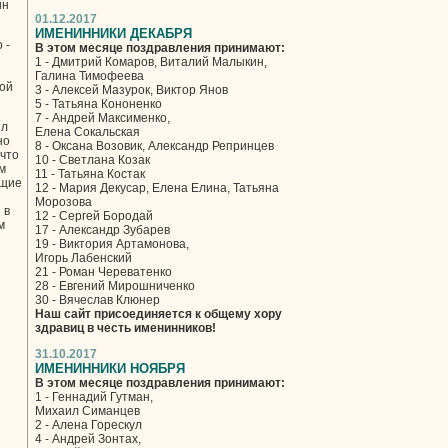
йн
01.12.2017
ИМЕНИННИКИ ДЕКАБРЯ
 -
В этом месяце поздравления принимают:
1 - Дмитрий Комаров, Виталий Малыкин,
Галина Тимофеева
ной
3 - Алексей Мазурок, Виктор Янов
5 - Татьяна Кононенко
7 - Андрей Максименко,
ыл
Елена Сокальская
но
8 - Оксана Возовик, Александр Репринцев
 что
10 - Светлана Козак
м
11 - Татьяна Костак
ущие
12 - Мария Декусар, Елена Елина, Татьяна
Морозова
 в
12 - Сергей Бородай
м
17 - Александр Зубарев
19 - Виктория Артамонова,
Игорь Лабенский
21 - Роман Череватенко
28 - Евгений Мирошниченко
30 - Вячеслав Клюнер
Наш сайт присоединяется к общему хору
здравиц в честь именинников!
31.10.2017
ИМЕНИННИКИ НОЯБРЯ
В этом месяце поздравления принимают:
1 - Геннадий Гутман,
Михаил Симанцев
2 - Алена Горескул
4 - Андрей Зонтах,