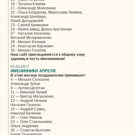
16 - Татьяна Клюева
17 - Александр Моисеенко
22 - Ольга Богданова, Мирослава Якивчик,
Александр Шнейдер,
Юрий Дроздовский
23 - Сергей Кривошея
24 - Ирина Швед, Диана Арутюнова
27 - Наталия Киселева,
Виталий Молдованенко
28 - Михаил Козаков
29 - Анастасия Карлович
30 - Михаил Голубев.
Наш сайт присоединяется к общему хору
здравиц в честь именинников!
03.04.2017
ИМЕНИННИКИ АПРЕЛЯ
В этом месяце поздравления принимают:
4 — Михаил Селезнев
Александр Зубов
9 — Артем Цепотан
11 — Николай Легкий
12 — Виктор Москаленко
13 — Андрей Нечаев
Наталия Гасюнас
15 — Андрей Сумец
Николай Беличев
20 — Олег Иванов
23 — Олег Стрельников,
Ольга Андреева
30 — Спартак Высочин
Борис Пономарев