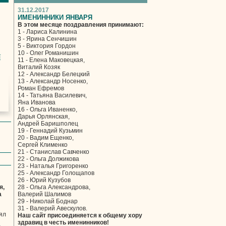
31.12.2017
ИМЕНИННИКИ ЯНВАРЯ
В этом месяце поздравления принимают:
1 - Лариса Калинина
3 - Ярина Сенчишин
5 - Виктория Гордон
10 - Олег Романишин
ї
11 - Елена Маковецкая,
Виталий Козяк
12 - Александр Белецкий
13 - Александр Носенко,
Роман Ефремов
14 - Татьяна Василевич,
Яна Иванова
16 - Ольга Иваненко,
Дарья Орлянская,
Андрей Баришполец
19 - Геннадий Кузьмин
20 - Вадим Ещенко,
Сергей Клименко
21 - Станислав Савченко
22 - Ольга Должикова
23 - Наталья Григоренко
25 - Александр Голощапов
26 - Юрий Кузубов
я,
28 - Ольга Александрова,
а
Валерий Шалимов
29 - Николай Боднар
31 - Валерий Авескулов.
ял
Наш сайт присоединяется к общему хору
здравиц в честь именинников!