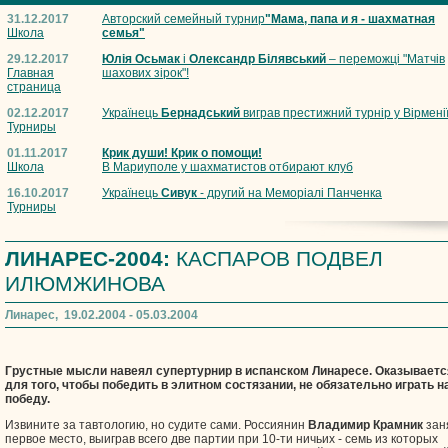
31.12.2017
Авторский семейный турнир
"Мама, папа и я - шахматная
Школа
семья"
29.12.2017
Юлія Осьмак
і
Олександр Білявський
– переможці "Матчів
Главная
шахових зірок"!
страница
02.12.2017
Українець
Бернадський
виграв престижний турнір у Вірмені
Турниры
01.11.2017
Крик души! Крик о помощи!
Школа
В Мариуполе у шахматистов отбирают клуб
16.10.2017
Українець
Сивук
- другий на Меморіалі Панченка
Турниры
ЛИНАРЕС-2004:
КАСПАРОВ ПОДВЕЛ
ИЛЮМЖИНОВА
Линарес, 19.02.2004 - 05.03.2004
Грустные мысли навеял супертурнир в испанском Линаресе. Оказываетс
для того, чтобы победить в элитном состязании, не обязательно играть н
победу.
Извините за тавтологию, но судите сами. Россиянин
Владимир Крамник
зан
первое место, выиграв всего две партии при 10-ти ничьих - семь из которых