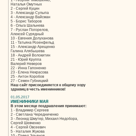
1 - Георгий Тимошенко,
Наталья Омутных
2 - Сергей Куцин
3 - Александр Сулыпа
4 - Александр Вайсман
5 - Борис Таборов
6 - Ольга Шальнева
7 - Руслан Погорелов,
Алексей Сурядный
10 - Евгения Долуханова
11 - Татьяна Розенфельд
15 - Александр Арещенко
Галина Алябышева
18 - Андрей Волокитин
21 - Юрий Круппа
Валерий Неверов
22 - Инна Гапоненко
23 - Елена Некрасова
25 - Антон Коробов
27 - Семен Губницкий
Наш сайт присоединяется к общему хору
здравиц в честь именинников!
01.05.2017
ИМЕНИННИКИ МАЯ
В этом месяце поздравления принимают:
1 - Владимир Сергеев
2 - Светлана Чередниченко
3 - Леонид Шмутер, Михаил Недобора,
Сергей Шевченко
4 - Сергей Овсеевич
5 - Наталия Жукова
10 - Павел Эльянов