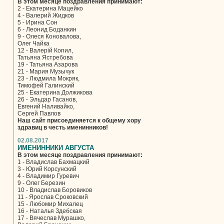
В этом месяце поздравления принимают:
2 - Екатерина Мацейко
4 - Валерий Жидков
5 - Ирина Сон
6 - Леонид Боданкин
9 - Олеся Коновалова,
Олег Чайка
12 - Валерій Копил,
Татьяна Ястребова
19 - Татьяна Азарова
21 - Мария Музычук
23 - Людмила Мокряк,
Тимофей Галинский
25 - Екатерина Должикова
26 - Эльдар Гасанов,
Евгений Наливайко,
Сергей Павлов
Наш сайт присоединяется к общему хору
здравиц в честь именинников!
02.08.2017
ИМЕНИННИКИ АВГУСТА
В этом месяце поздравления принимают:
1 - Владислав Бахмацкий
3 - Юрий Корсунский
4 - Владимир Гуревич
9 - Олег Березин
10 - Владислав Боровиков
11 - Ярослав Сроковский
15 - Любомир Михалец
16 - Наталья Здебская
17 - Вячеслав Мурашко,