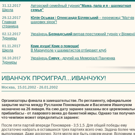
31.12.2017
Авторский семейный турнир
"Мама, папа и я - шахматная
Школа
семья"
29.12.2017
Юлія Осьмак
і
Олександр Білявський
– переможці "Матчів
Главная
шахових зірок"!
страница
02.12.2017
Українець
Бернадський
виграв престижний турнір у Вірмені
Турниры
01.11.2017
Крик души! Крик о помощи!
Школа
В Мариуполе у шахматистов отбирают клуб
16.10.2017
Українець
Сивук
- другий на Меморіалі Панченка
Турниры
ИВАНЧУК ПРОИГРАЛ...ИВАНЧУКУ!
Москва, 15.01.2002 - 26.01.2002
Организаторы финала в замешательстве. По регламенту, официальное
закрытие матча между Русланом Пономаревым и Василием Иванчуком
назначено на 26 января. На сию дату заранее заказаны все церемониаль
прибамбасы - от лаврового венка до банкетной икры. Однако так получил
что чемпион может определиться заранее:
После пяти партий впереди Пономарев - 3,5:1,5. Для общей победы ему
достаточно набрать в оставшихся трех партиях всего очко. Задача более че
выполнимая. Даже досрочно. Хотя могло все быть совсем иначе. Вспомним, к