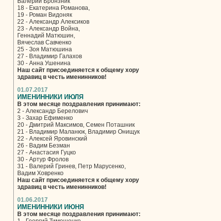
Валерий Бронзник
18 - Екатерина Романова,
19 - Роман Видоняк
22 - Александр Алексиков
23 - Александр Война,
Геннадий Матюшин,
Вячеслав Савченко
25 - Зоя Матюшина
27 - Владимир Галахов
30 - Анна Ушенина
Наш сайт присоединяется к общему хору
здравиц в честь именинников!
01.07.2017
ИМЕНИННИКИ ИЮЛЯ
В этом месяце поздравления принимают:
2 - Александр Берелович
3 - Захар Ефименко
20 - Дмитрий Максимов, Семен Поташник
21 - Владимир Маланюк, Владимир Онищук
22 - Алексей Яровинский
26 - Вадим Безман
27 - Анастасия Гуцко
30 - Артур Фролов
31 - Валерий Гринев, Петр Марусенко,
Вадим Ховренко
Наш сайт присоединяется к общему хору
здравиц в честь именинников!
01.06.2017
ИМЕНИННИКИ ИЮНЯ
В этом месяце поздравления принимают: