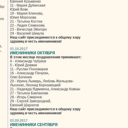
Евгений Кузьменко
11 - Мария Дубинская
йог
Юрий Вовк
18 - Мария Клинова,
Юлия Морозова
его
21 - Татьяна Костюк
22 - Лидия Семенова
23 - Вячеслав Эйнгорн
29 - Василий Шикула
Наш сайт присоединяется к общему хору
здравиц в честь именинников!
т,
01.10.2017
.
ИМЕНИННИКИ ОКТЯБРЯ
В этом месяце поздравления принимают:
4 - Александр Чубуков
5 - Юрий Довжик
11 - Руслан Пономарев
16 - Александр Пичугин,
Олег Богинин
20 - Ирина Лымарь, Любовь Жильцова-
Лысенко, Леонид Кернажицкий
21 - Надежда Ядвижена, Александр Ковчан
27 - Татьяна Бакланова
28 - Игорь Смирнов
29 - Сергей Завгородний,
Евгений Шарапов
Наш сайт присоединяется к общему хору
здравиц в честь именинников!
02.09.2017
ИМЕНИННИКИ СЕНТЯБРЯ