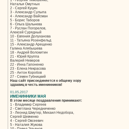
1 - Георгий Тимошенко,
Наталья Омутных
2 - Сергей Куцин
3 - Александр Сулыпа
4 - Александр Вайсман
5 - Борис Таборов
6 - Ольга Шальнева
7 - Руслан Погорелов,
Алексей Сурядный
10 - Евгения Долуханова
11 - Татьяна Розенфельд
15 - Александр Арещенко
Галина Алябышева
18 - Андрей Волокитин
21 - Юрий Круппа
Валерий Неверов
22 - Инна Гапоненко
23 - Елена Некрасова
25 - Антон Коробов
27 - Семен Губницкий
Наш сайт присоединяется к общему хору
здравиц в честь именинников!
01.05.2017
ИМЕНИННИКИ МАЯ
В этом месяце поздравления принимают:
1 - Владимир Сергеев
2 - Светлана Чередниченко
3 - Леонид Шмутер, Михаил Недобора,
Сергей Шевченко
4 - Сергей Овсеевич
5 - Наталия Жукова
10 - Павел Эльянов