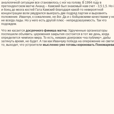
аналогичной ситуации все становилось с ног на голову. В 1994 году в
претендентском матче Ананд -- Камский был знакомый нам счет - 3,5:1,5. Но 
и боец до мозга костей Гата Камский благодаря какой-то невероятной
концентрации воли умудрился выиграть две подряд партии и выровнять
положение. Иванчук, к сожалению, не йог. Да и с бойцовскими качествами у н
не всегда лады. Но у него есть другой плюс - непредсказуемость. Так что
подождем.
Что же касается
досрочного финиша матча:
Удрученные организаторы
поспешили объявить: церемония закрытия состоится в тот же день, когда
определится чемпион мира. То есть, никаких доигровок <на публику>, дабы
затянуть время, не будет. А так как Иванчуку победа на опережение не свети
то, выходит, что устроители
мысленно уже готовы короновать Пономарева