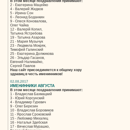
В этом месяце поздравления принимают:
2 - Екатерина Мацейко
4 - Валерий Жидков
5 - Ирина Сон
6 - Леонид Боданкин
9 - Олеся Коновалова,
Олег Чайка
12 - Валерій Копил,
Татьяна Ястребова
19 - Татьяна Азарова
21 - Мария Музычук
23 - Людмила Мокряк,
Тимофей Галинский
25 - Екатерина Должикова
26 - Эльдар Гасанов,
Евгений Наливайко,
Сергей Павлов
Наш сайт присоединяется к общему хору
здравиц в честь именинников!
02.08.2017
ИМЕНИННИКИ АВГУСТА
В этом месяце поздравления принимают:
1 - Владислав Бахмацкий
3 - Юрий Корсунский
4 - Владимир Гуревич
9 - Олег Березин
10 - Владислав Боровиков
11 - Ярослав Сроковский
15 - Любомир Михалец
16 - Наталья Здебская
17 - Вячеслав Мурашко,