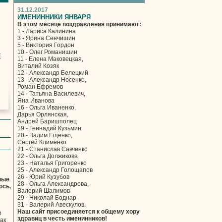
31.12.2017
ИМЕНИННИКИ ЯНВАРЯ
В этом месяце поздравления принимают:
1 - Лариса Калинина
3 - Ярина Сенчишин
5 - Виктория Гордон
10 - Олег Романишин
ї
11 - Елена Маковецкая,
Виталий Козяк
12 - Александр Белецкий
13 - Александр Носенко,
Роман Ефремов
14 - Татьяна Василевич,
Яна Иванова
16 - Ольга Иваненко,
Дарья Орлянская,
Андрей Баришполец
19 - Геннадий Кузьмин
20 - Вадим Ещенко,
Сергей Клименко
21 - Станислав Савченко
22 - Ольга Должикова
23 - Наталья Григоренко
25 - Александр Голощапов
26 - Юрий Кузубов
ные
28 - Ольга Александрова,
ось,
Валерий Шалимов
29 - Николай Боднар
31 - Валерий Авескулов.
Наш сайт присоединяется к общему хору
м
здравиц в честь именинников!
ак