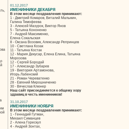
01.12.2017
ИМЕНИННИКИ ДЕКАБРЯ
ть,
В этом месяце поздравления принимают:
1 - Дмитрий Комаров, Виталий Малыкин,
Галина Тимофеева
3 - Алексей Мазурок, Виктор Янов
5 - Татьяна Кононенко
7 - Андрей Максименко,
Елена Сокальская
8 - Оксана Возовик, Александр Репринцев
10 - Светлана Козак
ова
11 - Татьяна Костак
12 - Мария Декусар, Елена Елина, Татьяна
Морозова
до
12 - Сергей Бородай
ой
17 - Александр Зубарев
19 - Виктория Артамонова,
Игорь Лабенский
21 - Роман Череватенко
28 - Евгений Мирошниченко
30 - Вячеслав Клюнер
Наш сайт присоединяется к общему хору
здравиц в честь именинников!
а
31.10.2017
ИМЕНИННИКИ НОЯБРЯ
оим
В этом месяце поздравления принимают:
ной
1 - Геннадий Гутман,
Михаил Симанцев
2 - Алена Горескул
4 - Андрей Зонтах,