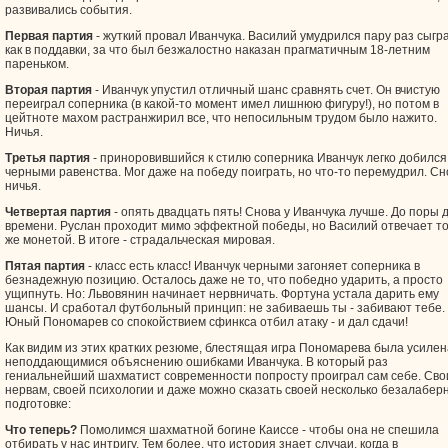
развивались события.
Первая партия
- жуткий провал Иванчука. Василий умудрился пару раз сыгра
как в поддавки, за что был безжалостно наказан прагматичным 18-летним
пареньком.
Вторая партия
- Иванчук упустил отличный шанс сравнять счет. Он вчистую
переиграл соперника (в какой-то момент имел лишнюю фигуру!), но потом в
цейтноте махом растранжирил все, что непосильным трудом было нажито.
Ничья.
Третья партия
- приноровившийся к стилю соперника Иванчук легко добился
черными равенства. Мог даже на победу поиграть, но что-то перемудрил. Сн
ничья.
Четвертая партия
- опять двадцать пять! Снова у Иванчука лучше. До поры 
времени. Руслан проходит мимо эффектной победы, но Василий отвечает т
же монетой. В итоге - страдальческая мировая.
Пятая партия
- класс есть класс! Иванчук черными загоняет соперника в
безнадежную позицию. Осталось даже не то, что победно ударить, а просто
ущипнуть. Но: Львовянин начинает нервничать. Фортуна устала дарить ему
шансы. И сработал футбольный принцип: не забиваешь ты - забивают тебе.
Юный Пономарев со спокойствием сфинкса отбил атаку - и дал сдачи!
Как видим из этих кратких резюме, блестящая игра Пономарева была усилен
неподдающимися объяснению ошибками Иванчука. В который раз
гениальнейший шахматист современности попросту проиграл сам себе. Св
нервам, своей психологии и даже можно сказать своей несколько безалабер
подготовке:
Что теперь?
Помолимся шахматной богине Каиссе - чтобы она не спешила
отбирать у нас интригу. Тем более, что история знает случаи, когда в