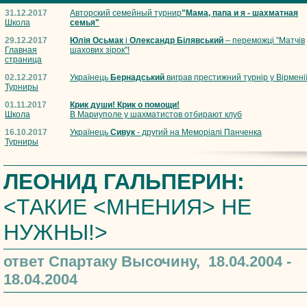
31.12.2017
Авторский семейный турнир
"Мама, папа и я - шахматная
Школа
семья"
29.12.2017
Юлія Осьмак
і
Олександр Білявський
– переможці "Матчів
Главная
шахових зірок"!
страница
02.12.2017
Українець
Бернадський
виграв престижний турнір у Вірмені
Турниры
01.11.2017
Крик души! Крик о помощи!
Школа
В Мариуполе у шахматистов отбирают клуб
16.10.2017
Українець
Сивук
- другий на Меморіалі Панченка
Турниры
ЛЕОНИД ГАЛЬПЕРИН:
<ТАКИЕ <МНЕНИЯ> НЕ
НУЖНЫ!>
ответ Спартаку Высочину, 18.04.2004 -
18.04.2004