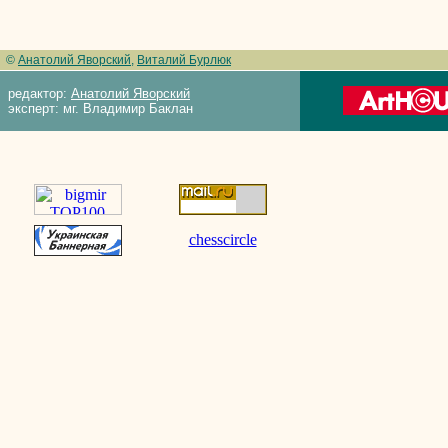
©
Анатолий Яворский
,
Виталий Бурлюк
редактор:
Анатолий Яворский
эксперт: мг. Владимир Баклан
chesscircle