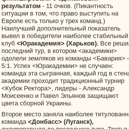
результатом
- 11 очков. (Пикантность
ситуации в том, что право выступить на
Европе есть только у трех команд.)
Наилучший дополнительный показатель
вывел в победители наиболее стабильный
клуб
<Юракадемия> (Харьков).
Все реши
последний тур, в котором <академики>
одолели земляков из команды <Бавария> -
5:1. Успех <Юракадемии> не случаен:
команда эта сыгранная, каждый год в стен
академии проходит традиционный турнир
<Кубок Ректора>, лидеры - Александр
Моисеенко и Павел Эльянов защищают
цвета сборной Украины.
Второе место заняла наиболее титулованн
команда
<Донбасс> (Луганск),