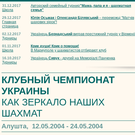
31.12.2017
Авторский семейный турнир
"Мама, папа и я - шахматная
Школа
семья"
29.12.2017
Юлія Осьмак
і
Олександр Білявський
– переможці "Матчів
Главная
шахових зірок"!
страница
02.12.2017
Українець
Бернадський
виграв престижний турнір у Вірмені
Турниры
01.11.2017
Крик души! Крик о помощи!
Школа
В Мариуполе у шахматистов отбирают клуб
16.10.2017
Українець
Сивук
- другий на Меморіалі Панченка
Турниры
КЛУБНЫЙ ЧЕМПИОНАТ
УКРАИНЫ
КАК ЗЕРКАЛО НАШИХ
ШАХМАТ
Алушта, 12.05.2004 - 24.05.2004