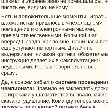
шахмат в Украине явно не помешала бы, н
писать ее, видимо, не кому...
Есть и
положительные моменты.
Играть
шахматистам пришлось в <нехолодном>
помещение и с электронными часами,
причем отечественными. Большой шаг
вперед! Правда, как по мне, наши часы вс
еще уступают импортным. Дизайн не
выдерживает никакой критики, обязательн
инструкция делает их в <эксплуатации>
неудобными. Но, как говорится, не все
сразу...
Да, я совсем забыл о
системе проведени
чемпионата!
Правило не закреплять доск
за игроками у шахматистов вызвало, мягко
сказано, удивление. Команду теперь можн
тасовать по <цветовой гамме>: белые