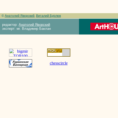
©
Анатолий Яворский
,
Виталий Бурлюк
редактор:
Анатолий Яворский
эксперт: мг. Владимир Баклан
chesscircle