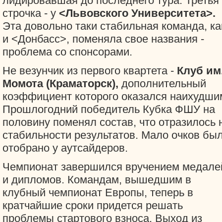
лидировавшая до последнего тура. Третья
строчка - у
<Львовского Университета>.
Эта довольно таки стабильная команда, ка
и <Донбасс>, поменяла свое названия -
проблема со спонсорами.
Не везунчик из первого квартета -
Клуб им
Момота (Краматорск),
дополнительный
коэффициент которого оказался наихудши
Прошлогодний победитель Кубка ФШУ на
половину поменял состав, что отразилось 
стабильности результатов. Мало очков бы
отобрано у аутсайдеров.
Чемпионат завершился вручением медале
и дипломов. Командам, вышедшим в
клубный чемпионат Европы, теперь в
кратчайшие сроки придется решать
проблемы стартового взноса. Выход из