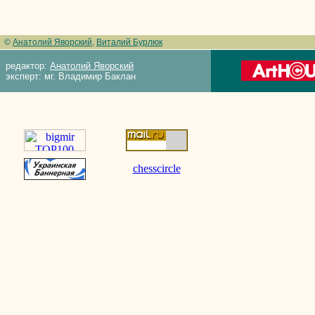
©
Анатолий Яворский
,
Виталий Бурлюк
редактор:
Анатолий Яворский
эксперт: мг. Владимир Баклан
chesscircle