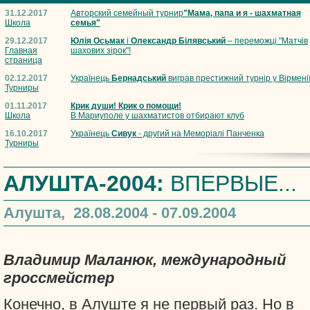
31.12.2017
Авторский семейный турнир
"Мама, папа и я - шахматная
Школа
семья"
29.12.2017
Юлія Осьмак
і
Олександр Білявський
– переможці "Матчів
Главная
шахових зірок"!
страница
02.12.2017
Українець
Бернадський
виграв престижний турнір у Вірмені
Турниры
01.11.2017
Крик души! Крик о помощи!
Школа
В Мариуполе у шахматистов отбирают клуб
16.10.2017
Українець
Сивук
- другий на Меморіалі Панченка
Турниры
АЛУШТА-2004:
ВПЕРВЫЕ...
Алушта, 28.08.2004 - 07.09.2004
Владимир Маланюк, международный
гроссмейстер
Конечно, в Алуште я не первый раз. Но в