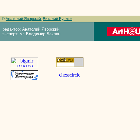
©
Анатолий Яворский
,
Виталий Бурлюк
редактор:
Анатолий Яворский
эксперт: мг. Владимир Баклан
chesscircle