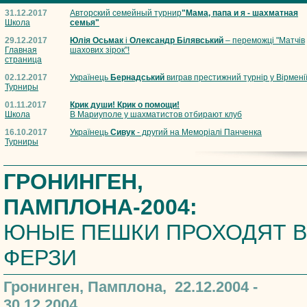
31.12.2017
Авторский семейный турнир
"Мама, папа и я - шахматная
Школа
семья"
29.12.2017
Юлія Осьмак
і
Олександр Білявський
– переможці "Матчів
Главная
шахових зірок"!
страница
02.12.2017
Українець
Бернадський
виграв престижний турнір у Вірмені
Турниры
01.11.2017
Крик души! Крик о помощи!
Школа
В Мариуполе у шахматистов отбирают клуб
16.10.2017
Українець
Сивук
- другий на Меморіалі Панченка
Турниры
ГРОНИНГЕН,
ПАМПЛОНА-2004:
ЮНЫЕ ПЕШКИ ПРОХОДЯТ В
ФЕРЗИ
Гронинген, Памплона, 22.12.2004 -
30.12.2004