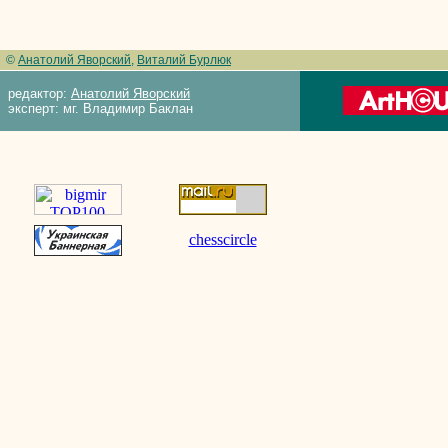
©
Анатолий Яворский
,
Виталий Бурлюк
редактор:
Анатолий Яворский
эксперт: мг. Владимир Баклан
chesscircle