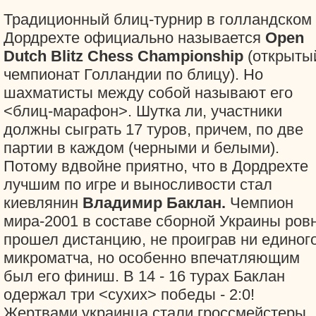
Традиционный блиц-турнир в голландском
Дордрехте официально называется
Open
Dutch Blitz Chess Championship
(открыты
чемпионат Голландии по блицу). Но
шахматисты между собой называют его
<блиц-марафон>. Шутка ли, участники
должны сыграть 17 туров, причем, по две
партии в каждом (черными и белыми).
Потому вдвойне приятно, что в Дордрехте
лучшим по игре и выносливости стал
киевлянин
Владимир Баклан.
Чемпион
мира-2001 в составе сборной Украины ров
прошел дистанцию, не проиграв ни единог
микроматча, но особенно впечатляющим
был его финиш. В 14 - 16 турах Баклан
одержал три <сухих> победы - 2:0!
Жертвами украинца стали гроссмейстеры