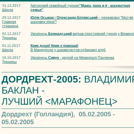
31.12.2017
Авторский семейный турнир
"Мама, папа и я - шахматная
Школа
семья"
29.12.2017
Юлія Осьмак
і
Олександр Білявський
– переможці "Матчів
Главная
шахових зірок"!
страница
02.12.2017
Українець
Бернадський
виграв престижний турнір у Вірмені
Турниры
01.11.2017
Крик души! Крик о помощи!
Школа
В Мариуполе у шахматистов отбирают клуб
16.10.2017
Українець
Сивук
- другий на Меморіалі Панченка
Турниры
ДОРДРЕХТ-2005:
ВЛАДИМИ
БАКЛАН -
ЛУЧШИЙ <МАРАФОНЕЦ>
Дордрехт (Голландия), 05.02.2005 -
05.02.2005