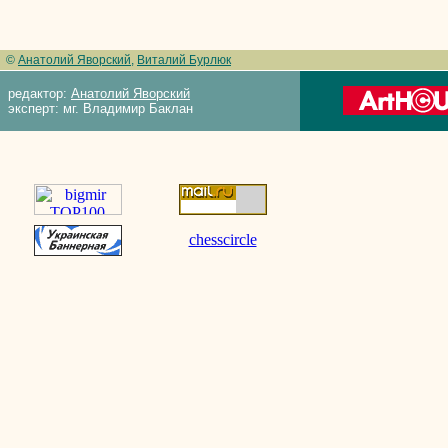
©
Анатолий Яворский
,
Виталий Бурлюк
редактор:
Анатолий Яворский
эксперт: мг. Владимир Баклан
chesscircle