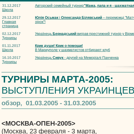
31.12.2017
Авторский семейный турнир
"Мама, папа и я - шахматна
Школа
29.12.2017
Юлія Осьмак
і
Олександр Білявський
– переможці "Мат
Главная
зірок"!
страница
02.12.2017
Українець
Бернадський
виграв престижний турнір у Вірме
Турниры
01.11.2017
Крик души! Крик о помощи!
Школа
В Мариуполе у шахматистов отбирают клуб
16.10.2017
Українець
Сивук
- другий на Меморіалі Панченка
Турниры
ТУРНИРЫ МАРТА-2005:
ВЫСТУПЛЕНИЯ УКРАИНЦЕ
обзор, 01.03.2005 - 31.03.2005
<МОСКВА-ОПЕН-2005>
(Москва, 23 февраля - 3 марта,