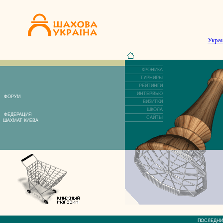
Укра
ХРОНИКА
ТУРНИРЫ
РЕЙТИНГИ
ИНТЕРВЬЮ
ФОРУМ
ВИЗИТКИ
ШКОЛА
ФЕДЕРАЦИЯ
САЙТЫ
ШАХМАТ КИЕВА
ПОСЛЕДН