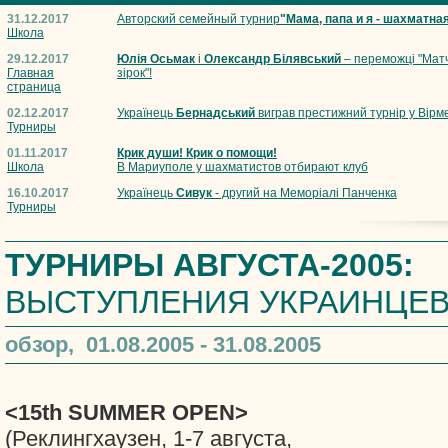
31.12.2017
Авторский семейный турнир
"Мама, папа и я - шахматна
Школа
29.12.2017
Юлія Осьмак
і
Олександр Білявський
– переможці "Мат
Главная
зірок"!
страница
02.12.2017
Українець
Бернадський
виграв престижний турнір у Вірме
Турниры
01.11.2017
Крик души! Крик о помощи!
Школа
В Мариуполе у шахматистов отбирают клуб
16.10.2017
Українець
Сивук
- другий на Меморіалі Панченка
Турниры
ТУРНИРЫ АВГУСТА-2005:
ВЫСТУПЛЕНИЯ УКРАИНЦЕ
обзор, 01.08.2005 - 31.08.2005
<15th SUMMER OPEN>
(Реклингхаузен, 1-7 августа,