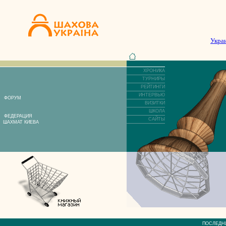
Укра
ХРОНИКА
ТУРНИРЫ
РЕЙТИНГИ
ИНТЕРВЬЮ
ФОРУМ
ВИЗИТКИ
ШКОЛА
ФЕДЕРАЦИЯ
САЙТЫ
ШАХМАТ КИЕВА
ПОСЛЕД