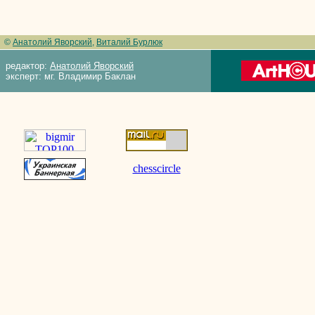
©
Анатолий Яворский
,
Виталий Бурлюк
редактор:
Анатолий Яворский
эксперт: мг. Владимир Баклан
chesscircle