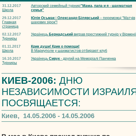
31.12.2017
Авторский семейный турнир
"Мама, папа и я - шахматная
Школа
семья"
29.12.2017
Юлія Осьмак
і
Олександр Білявський
– переможці "Матчів
Главная
шахових зірок"!
страница
02.12.2017
Українець
Бернадський
виграв престижний турнір у Вірмені
Турниры
01.11.2017
Крик души! Крик о помощи!
Школа
В Мариуполе у шахматистов отбирают клуб
16.10.2017
Українець
Сивук
- другий на Меморіалі Панченка
Турниры
КИЕВ-2006:
ДНЮ
НЕЗАВИСИМОСТИ ИЗРАИЛ
ПОСВЯЩАЕТСЯ:
Киев, 14.05.2006 - 14.05.2006