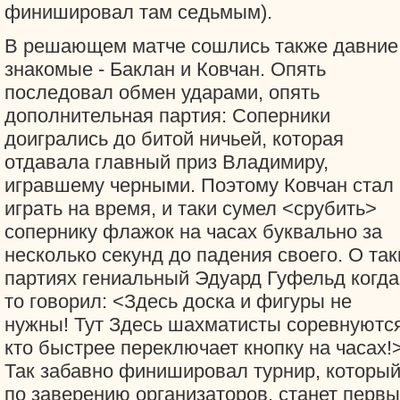
финишировал там седьмым).
В решающем матче сошлись также давние
знакомые - Баклан и Ковчан. Опять
последовал обмен ударами, опять
дополнительная партия: Соперники
доигрались до битой ничьей, которая
отдавала главный приз Владимиру,
игравшему черными. Поэтому Ковчан стал
играть на время, и таки сумел <срубить>
сопернику флажок на часах буквально за
несколько секунд до падения своего. О так
партиях гениальный Эдуард Гуфельд когда
то говорил: <Здесь доска и фигуры не
нужны! Тут Здесь шахматисты соревнуются
кто быстрее переключает кнопку на часах!
Так забавно финишировал турнир, который
по заверению организаторов, станет перв