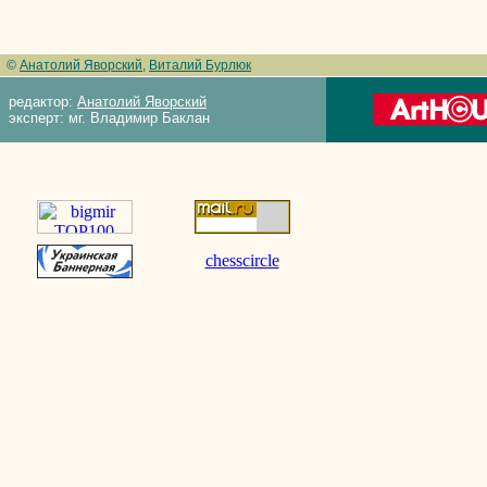
©
Анатолий Яворский
,
Виталий Бурлюк
редактор:
Анатолий Яворский
эксперт: мг. Владимир Баклан
chesscircle