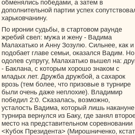
обменялись победами, а затем в
дополнительной партии успех сопутствова
харьковчанину.
По иронии судьбы, в стартовом раунде
жребий свел: мужа и жену - Вадима
Малахатько и Анну Зозулю. Сильнее, как и
подобает главе семьи, оказался Вадим. Но
одолев супругу, Малахатько вышел на: дру
- Баклана, с которым хорошо знаком с
младых лет. Дружба дружбой, а сахарок
врозь (тем более, что призовые в турнире
были очень даже неплохие). Владимир
победил 2:0. Сказалась, возможно,
усталость Вадима, который лишь накануне
турнира вернулся из Баку, где занял второ
место на представительном соревновании
<Кубок Президента> (Мирошниченко, кстат