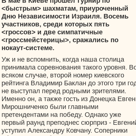
В мае в Киеве прошел турнир по
<быстрым> шахматам, приуроченный
Дню Независимости Израиля. Восемь
участников, среди которых пять
<гроссов> и две симпатичные
<гроссмейстерицы>, сражались по
нокаут-системе.
Уж и не вспомнить, когда наша столица
принимала соревнования такого уровня. В
всяком случае, второй номер киевского
рейтинга Владимир Баклан до этого три го
не выступал перед родными зрителями.
Именно он, а также гость из Донецка Евге
Мирошниченко были главными
претендентами на победу. Однако уже
первый раунд преподнес сюрприз - Евгени
уступил Александру Ковчану. Соперники