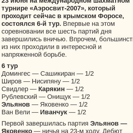
23 июня на международном шахматном
турнире «Аэросвит-2007», который
проходит сейчас в крымском Форосе,
состоялся 6-й тур.
Впервые на этом
соревновании все шесть партий дня
завершились вничью. Впрочем, большинст
из них проходили в интересной и
напряженной борьбе.
6 тур
Домингес — Сашикиран — 1/2
Широв — Нисипяну — 1/2
Свидлер —
Карякин
— 1/2
Рублевский — Онищук — 1/2
Эльянов
— Яковенко — 1/2
Ван Вели —
Иванчук
— 1/2
Первой завершилась партия
Эльянов —
Яковенко
— ничья на 23-м ходу. Дебют