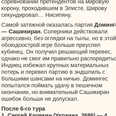
соревновании претендентов на мировую
корону, проходившем в Элисте, Широву
секундировал… Нисипяну.
Самой затяжной оказалась партия
Доминг
— Сашикиран.
Соперники действовали
агрессивно, без оглядки на тылы, но в этой
обоюдоострой игре больше преуспел
кубинец. Он получил решающий перевес,
однако не смог им правильно распорядитьс
Индиец избежал крупных материальных
потерь и перевел партию в эндшпиль с
большими шансами на ничью. Домингес
попытался поймать удачу в пешечном
окончании, но внимательный Сашикиран
ошибок больше не допускал.
После 6-го тура
1. Сергей Карякин (Украина, 2686) — 4