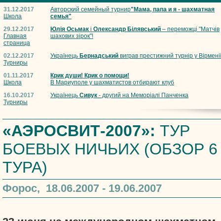
31.12.2017
Авторский семейный турнир
"Мама, папа и я - шахматная
Школа
семья"
29.12.2017
Юлія Осьмак
і
Олександр Білявський
– переможці "Матчів
Главная
шахових зірок"!
страница
02.12.2017
Українець
Бернадський
виграв престижний турнір у Вірмені
Турниры
01.11.2017
Крик души! Крик о помощи!
Школа
В Мариуполе у шахматистов отбирают клуб
16.10.2017
Українець
Сивук
- другий на Меморіалі Панченка
Турниры
«АЭРОСВИТ-2007»:
ТУР
БОЕВЫХ НИЧЬИХ (ОБЗОР 6
ТУРА)
Форос, 18.06.2007 - 19.06.2007