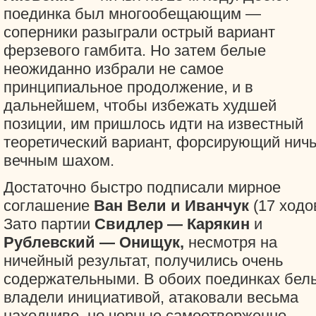
поединка был многообещающим —
соперники разыграли острый вариант
ферзевого гамбита. Но затем белые
неожиданно избрали не самое
принципиальное продолжение, и в
дальнейшем, чтобы избежать худшей
позиции, им пришлось идти на известный
теоретический вариант, форсирующий нич
вечным шахом.
Достаточно быстро подписали мирное
соглашение
Ван Вели и Иванчук
(17 ходов
Зато партии
Свидлер — Карякин
и
Рублевский — Онищук,
несмотря на
ничейный результат, получились очень
содержательными. В обоих поединках бел
владели инициативой, атаковали весьма
находчиво, но черные самоотверженно