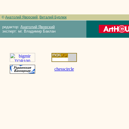
©
Анатолий Яворский
,
Виталий Бурлюк
редактор:
Анатолий Яворский
эксперт: мг. Владимир Баклан
chesscircle