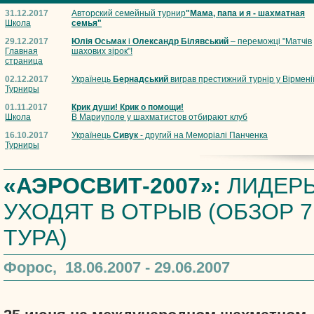
31.12.2017
Авторский семейный турнир
"Мама, папа и я - шахматная
Школа
семья"
29.12.2017
Юлія Осьмак
і
Олександр Білявський
– переможці "Матчів
Главная
шахових зірок"!
страница
02.12.2017
Українець
Бернадський
виграв престижний турнір у Вірмені
Турниры
01.11.2017
Крик души! Крик о помощи!
Школа
В Мариуполе у шахматистов отбирают клуб
16.10.2017
Українець
Сивук
- другий на Меморіалі Панченка
Турниры
«АЭРОСВИТ-2007»:
ЛИДЕР
УХОДЯТ В ОТРЫВ (ОБЗОР 7
ТУРА)
Форос, 18.06.2007 - 29.06.2007