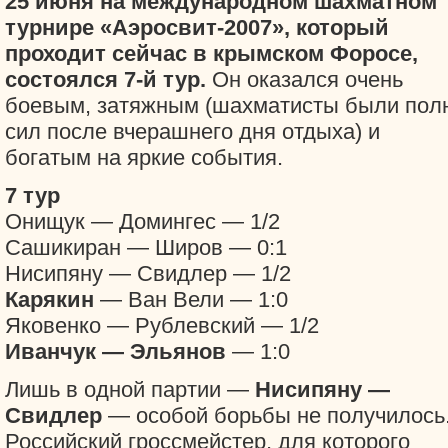
25 июня на международном шахматном
турнире «Аэросвит-2007», который
проходит сейчас в крымском Форосе,
состоялся 7-й тур.
Он оказался очень
боевым, затяжным (шахматисты были пол
сил после вчерашнего дня отдыха) и
богатым на яркие события.
7 тур
Онищук — Домингес — 1/2
Сашикиран — Широв — 0:1
Нисипяну — Свидлер — 1/2
Карякин
— Ван Вели — 1:0
Яковенко — Рублевский — 1/2
Иванчук — Эльянов
— 1:0
Лишь в одной партии —
Нисипяну —
Свидлер
— особой борьбы не получилось
Российский гроссмейстер, для которого