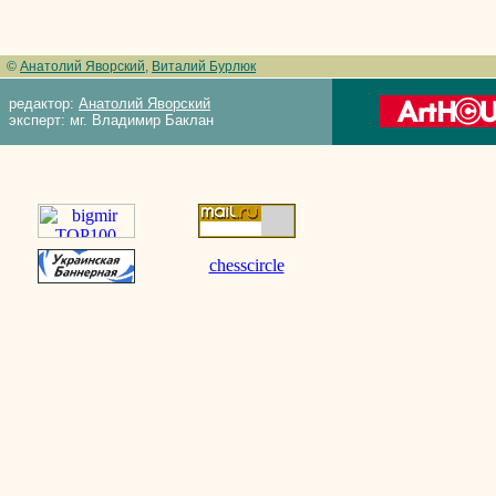
©
Анатолий Яворский
,
Виталий Бурлюк
редактор:
Анатолий Яворский
эксперт: мг. Владимир Баклан
chesscircle