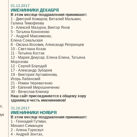
01.12.2017
ИМЕНИННИКИ ДЕКАБРЯ
В этом месяце поздравления принимают:
1 - Дмитрий Комаров, Виталий Малыкин,
Галина Тимофеева
3 - Алексей Мазурок, Виктор Янов
5 - Татьяна Кононенко
7 - Андрей Максименко,
Елена Сокальская
8 - Оксана Возовик, Александр Репринцев
10 - Светлана Козак
11 - Татьяна Костак
12 - Мария Декусар, Елена Елина, Татьяна
Морозова
12 - Сергей Бородай
17 - Александр Зубарев
19 - Виктория Артамонова,
Игорь Лабенский
21 - Роман Череватенко
28 - Евгений Мирошниченко
30 - Вячеслав Клюнер
Наш сайт присоединяется к общему хору
здравиц в честь именинников!
о,
31.10.2017
ИМЕНИННИКИ НОЯБРЯ
чук
В этом месяце поздравления принимают:
1 - Геннадий Гутман,
Михаил Симанцев
2 - Алена Горескул
4 - Андрей Зонтах,