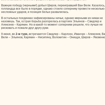
Важную победу (черными!) добыл Широв, переигравший Ван Вели. Казалось,
голландца все было в порядке, однако стоило сопернику провести несколько
несложных ударов, и позиция белых развалилась.
В остальных поединках зафиксированы ничьи, однако мирными их никак не
назовешь. Так, острая борьба разгорелась в партиях Эльянов – Свидлер и
Алексеев – Карякин. Но в какой-то момент соперники решили, что лучше не
рисковать и пожали друг другу руки.
9 июня, во
2-м туре,
встречаются Свидлер – Карлсен, Иванчук – Алексеев, В
Вели – Эльянов, Карякин – Нисипяну, Волокитин – Онищук, Широв – Яковенко