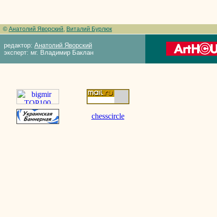
©
Анатолий Яворский
,
Виталий Бурлюк
редактор:
Анатолий Яворский
эксперт: мг. Владимир Баклан
chesscircle