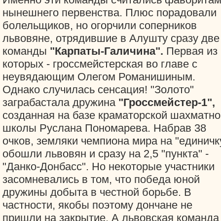
нынешнего первенства. Плюс порадовали
болельщиков, но огорчили соперников
львовяне, отрядившие в Алушту сразу две
команды
"Карпаты-Галичина".
Первая из
которых - гроссмейстерская во главе с
неувядающим Олегом Романишиным.
Однако случилась сенсация! "Золото"
заграбастала дружина
"Гроссмейстер-1",
созданная на базе краматорской шахматно
школы Руслана Пономарева. Набрав 38
очков, земляки чемпиона мира на "единичк
обошли львовян и сразу на 2,5 "пункта" -
"Данко-Донбасс". Но некоторые участники
засомневались в том, что победа юной
дружины добыта в честной борьбе. В
частности, якобы поэтому дончане не
пришли на закрытие. А львовская команда