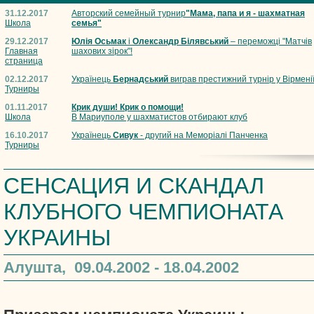
31.12.2017
Авторский семейный турнир
"Мама, папа и я - шахматная
Школа
семья"
29.12.2017
Юлія Осьмак
і
Олександр Білявський
– переможці "Матчів
Главная
шахових зірок"!
страница
02.12.2017
Українець
Бернадський
виграв престижний турнір у Вірмені
Турниры
01.11.2017
Крик души! Крик о помощи!
Школа
В Мариуполе у шахматистов отбирают клуб
16.10.2017
Українець
Сивук
- другий на Меморіалі Панченка
Турниры
СЕНСАЦИЯ И СКАНДАЛ
КЛУБНОГО ЧЕМПИОНАТА
УКРАИНЫ
Алушта, 09.04.2002 - 18.04.2002