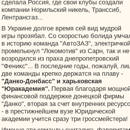
сделала Россия, где свои клубы создали
компании Норильский никель, Транссиб,
Лентрансгаз...
В Украине долгое время сей вид мудрой
игры прозябал. Со скоростью болида умча
в историю команда "АвтоЗАЗ", электричко
промелькнул "Локомотив" из Сарн, так и не
возродился из праха днепропетровский
"Феникс"... В последние годы, пожалуй, ли
две команды крепко держатся на плаву -
"Данко-Донбасс" и харьковская
"Юракадемия".
Первая благодаря мощно
финансовой поддержке донецкой фирмы
"Данко", вторая за счет внутренних ресурс
- в престижнейшем вузе Юридической
академии учится сразу три гроссмейстера!
Именно эти команды считались фаворита