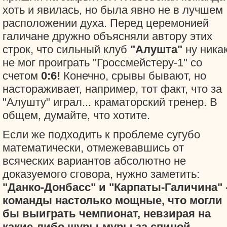
хоть и явилась, но была явно не в лучшем
расположении духа. Перед церемонией
галичане дружно объясняли автору этих
строк, что сильный клуб
"Алушта"
ну ника
не мог проиграть "Гроссмейстеру-1" со
счетом
0:6!
Конечно, срывы бывают, но
настораживает, например, тот факт, что за
"Алушту" играл... краматорский тренер. В
общем, думайте, что хотите.
Если же подходить к проблеме сугубо
математически, отмежевавшись от
всяческих вариантов абсолютно не
доказуемого сговора, нужно заметить:
"Данко-Донбасс" и "Карпаты-Галичина" 
команды настолько мощные, что могли
бы выиграть чемпионат, невзирая на
какие-либо шуры-муры за спиной.