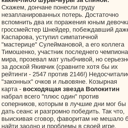
Скажем, дончане понесли груду
незапланированных потерь. Достаточно
вспомнить два их поражения юным девочка
гроссмейстер Шнейдер, побеждавший даж
Каспарова, уступил симпатичной
"мастерице" Сулеймановой, а его коллега
Тимошенко, участник последнего чемпиона
мира, прозевал мат улыбчивой, но серьезн
за доской Якивчик (сравните хотя бы их
рейтинги - 2547 против 2146!) Недосчитали
"законных" очков и львовяне. Козырная
карта -
восходящая звезда Волокитин
набрал всего "плюс один" против
соперников, которым в лучшие дни мог бы
дать сеанс и разгромно победить. Так что,
выискивая сговор, фаворитам не мешало 
найти заодно и проблемы в своей игре.