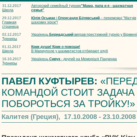
31.12.2017
Авторский семейный турнир
"Мама, папа и я - шахматная
Школа
семья"
29.12.2017
Юлія Осьмак
і
Олександр Білявський
– переможці "Матчів
Главная
шахових зірок"!
страница
02.12.2017
Українець
Бернадський
виграв престижний турнір у Вірмені
Турниры
01.11.2017
Крик души! Крик о помощи!
Школа
В Мариуполе у шахматистов отбирают клуб
16.10.2017
Українець
Сивук
- другий на Меморіалі Панченка
Турниры
ПАВЕЛ КУФТЫРЕВ:
«ПЕРЕ
КОМАНДОЙ СТОИТ ЗАДАЧА 
ПОБОРОТЬСЯ ЗА ТРОЙКУ!»
Калитея (Греция), 17.10.2008 - 23.10.2008