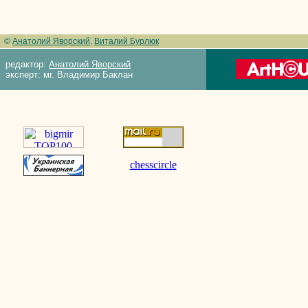
©
Анатолий Яворский
,
Виталий Бурлюк
редактор:
Анатолий Яворский
эксперт: мг. Владимир Баклан
chesscircle