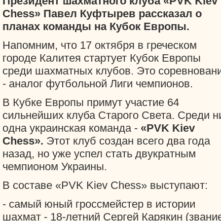
Президент шахматного клуба «PVK Kiev
Chess» Павел Куфтырев рассказал о
планах команды на Кубок Европы.
Напомним, что 17 октября в греческом
городе Калитея стартует Кубок Европы
среди шахматных клубов. Это соревнован
- аналог футбольной Лиги чемпионов.
В Кубке Европы примут участие 64
сильнейших клуба Старого Света. Среди н
одна украинская команда -
«PVK Kiev
Chess».
Этот клуб создан всего два года
назад, но уже успел стать двукратным
чемпионом Украины.
В составе «PVK Kiev Chess» выступают:
- самый юный гроссмейстер в истории
шахмат - 18-летний Сергей Карякин (звани