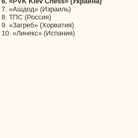
6. «PVK Kiev Chess» (Украина)
7. «Ашдод» (Израиль)
8. ТПС (Россия)
9. «Загреб» (Хорватия)
10. «Линекс» (Испания)