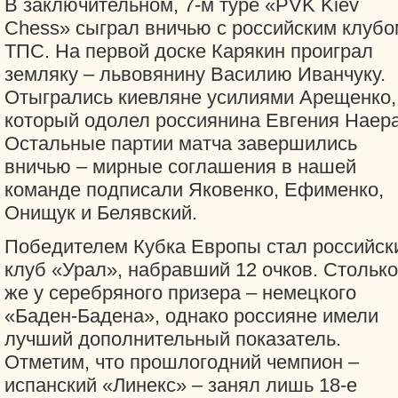
В заключительном, 7-м туре «PVK Kiev
Chess» сыграл вничью с российским клубо
ТПС. На первой доске Карякин проиграл
земляку – львовянину Василию Иванчуку.
Отыгрались киевляне усилиями Арещенко,
который одолел россиянина Евгения Наера
Остальные партии матча завершились
вничью – мирные соглашения в нашей
команде подписали Яковенко, Ефименко,
Онищук и Белявский.
Победителем Кубка Европы стал российск
клуб «Урал», набравший 12 очков. Столько
же у серебряного призера – немецкого
«Баден-Бадена», однако россияне имели
лучший дополнительный показатель.
Отметим, что прошлогодний чемпион –
испанский «Линекс» – занял лишь 18-е