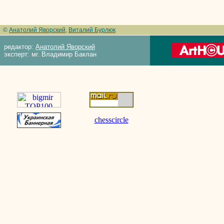
©
Анатолий Яворский
,
Виталий Бурлюк
редактор:
Анатолий Яворский
эксперт: мг. Владимир Баклан
chesscircle