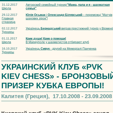
31.12.2017
Авторский семейный турнир
"Мама, папа и я - шахматная
Школа
семья"
29.12.2017
Юлія Осьмак
і
Олександр Білявський
– переможці "Матчів
Главная
шахових зірок"!
страница
02.12.2017
Українець
Бернадський
виграв престижний турнір у Вірмені
Турниры
01.11.2017
Крик души! Крик о помощи!
Школа
В Мариуполе у шахматистов отбирают клуб
16.10.2017
Українець
Сивук
- другий на Меморіалі Панченка
Турниры
УКРАИНСКИЙ КЛУБ «PVK
KIEV CHESS» - БРОНЗОВЫ
ПРИЗЕР КУБКА ЕВРОПЫ!
Калитея (Греция), 17.10.2008 - 23.09.2008