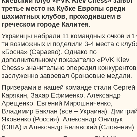
Киевский клуб «PVK Kiev Chess» занял
третье место на Кубке Европы среди
шахматных клубов, проходившем в
греческом городе Калитея.
Украинцы набрали 11 командных очков и 1
ти возможных и поделили 3-4 места с клуб
«Босна» (Сараево). Однако по
дополнительному показателю «PVK Kiev
Chess» значительно опередил конкурентов
заслуженно завоевал бронзовые медали.
Призерами в нашей команде стали Сергей
Карякин, Захар Ефименко, Александр
Арещенко, Евгений Мирошниченко,
Владимир Баклан (все – Украина), Дмитри
Яковенко (Россия), Александр Онищук
(США) и Александр Белявский (Словения).