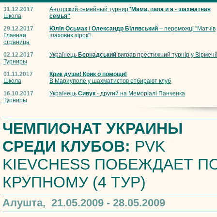
31.12.2017
Авторский семейный турнир
"Мама, папа и я - шахматная
Школа
семья"
29.12.2017
Юлія Осьмак
і
Олександр Білявський
– переможці "Матчів
Главная
шахових зірок"!
страница
02.12.2017
Українець
Бернадський
виграв престижний турнір у Вірмені
Турниры
01.11.2017
Крик души! Крик о помощи!
Школа
В Мариуполе у шахматистов отбирают клуб
16.10.2017
Українець
Сивук
- другий на Меморіалі Панченка
Турниры
ЧЕМПИОНАТ УКРАИНЫ
СРЕДИ КЛУБОВ:
PVK
KIEVCHESS ПОБЕЖДАЕТ ПО
КРУПНОМУ (4 ТУР)
Алушта, 21.05.2009 - 28.05.2009