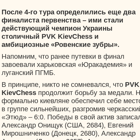
После 4-го тура определились еще два
финалиста первенства – ими стали
действующий чемпион Украины
столичный PVK KievChess и
амбициозные «Ровенские зубры».
Напомним, что ранее путевки в финал
завоевали харьковская «Юракадемия» и
луганский ПГМБ.
В принципе, никто не сомневался, что
PVK
KievChess
продолжит борьбу за медали. 
формально киевляне обеспечил себе мест
в группе сильнейших, разгромив черкасски
«Этюд» – 6:0. Победы в свой актив записа
Александр Онищук (США, 2684), Евгений
Мирошниченко (Донецк, 2680), Александр