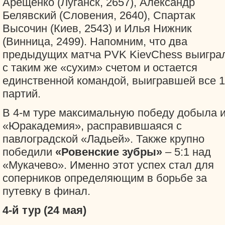
Арещенко (Луганск, 2657), Александр
Белявский (Словения, 2640), Спартак
Высочин (Киев, 2543) и Илья Нижник
(Винница, 2499). Напомним, что два
предыдущих матча PVK KievChess выигра
с таким же «сухим» счетом и остается
единственной командой, выигравшей все 
партий.
В 4-м туре максимальную победу добыла 
«Юракадемия», расправившаяся с
павлоградской «Ладьей». Также крупно
победили
«Ровенские зубры»
– 5:1 над
«Мукачево». Именно этот успех стал для
соперников определяющим в борьбе за
путевку в финал.
4-й тур (24 мая)