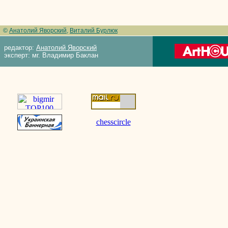
©
Анатолий Яворский
,
Виталий Бурлюк
редактор:
Анатолий Яворский
эксперт: мг. Владимир Баклан
chesscircle