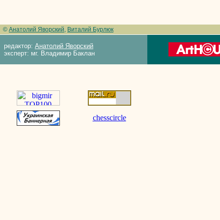
©
Анатолий Яворский
,
Виталий Бурлюк
редактор:
Анатолий Яворский
эксперт: мг. Владимир Баклан
chesscircle