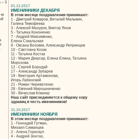
 – 3
01.12.2017
ИМЕНИННИКИ ДЕКАБРЯ
-м
В этом месяце поздравления принимают:
ый
1 - Дмитрий Комаров, Виталий Малыкин,
Галина Тимофеева
3 - Алексей Мазурок, Виктор Янов
5 - Татьяна Кононенко
7 - Андрей Максименко,
а
Елена Сокальская
е
8 - Оксана Возовик, Александр Репринцев
.
10 - Светлана Козак
11 - Татьяна Костак
12 - Мария Декусар, Елена Елина, Татьяна
Морозова
12 - Сергей Бородай
17 - Александр Зубарев
19 - Виктория Артамонова,
Игорь Лабенский
21 - Роман Череватенко
28 - Евгений Мирошниченко
30 - Вячеслав Клюнер
Наш сайт присоединяется к общему хору
здравиц в честь именинников!
31.10.2017
ИМЕНИННИКИ НОЯБРЯ
В этом месяце поздравления принимают:
1 - Геннадий Гутман,
Михаил Симанцев
2 - Алена Горескул
4 - Андрей Зонтах,