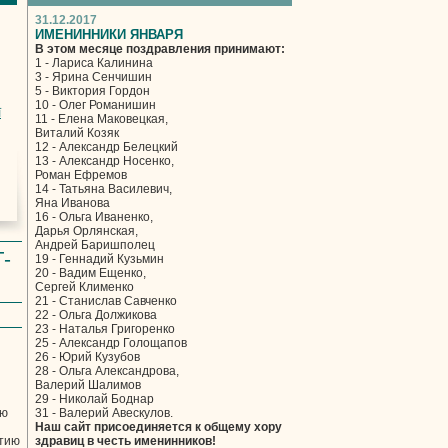
31.12.2017
ИМЕНИННИКИ ЯНВАРЯ
В этом месяце поздравления принимают:
1 - Лариса Калинина
3 - Ярина Сенчишин
5 - Виктория Гордон
10 - Олег Романишин
ї
11 - Елена Маковецкая,
Виталий Козяк
12 - Александр Белецкий
13 - Александр Носенко,
Роман Ефремов
14 - Татьяна Василевич,
Яна Иванова
16 - Ольга Иваненко,
Дарья Орлянская,
Андрей Баришполец
-
19 - Геннадий Кузьмин
20 - Вадим Ещенко,
Сергей Клименко
21 - Станислав Савченко
22 - Ольга Должикова
23 - Наталья Григоренко
25 - Александр Голощапов
26 - Юрий Кузубов
28 - Ольга Александрова,
Валерий Шалимов
29 - Николай Боднар
ую
31 - Валерий Авескулов.
Наш сайт присоединяется к общему хору
ртию
здравиц в честь именинников!