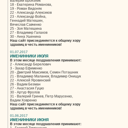
Валерий Бронзник
18 - Екатерина Романова,
19 - Роман Видоняк
22 - Александр Алексиков
23 - Александр Война,
Геннадий Матюшин,
Вячеслав Савченко
25 - Зоя Матюшина
27 - Владимир Галахов
30 - Анна Ушенина
Наш сайт присоединяется к общему хору
здравиц в честь именинников!
01.07.2017
ИМЕНИННИКИ ИЮЛЯ
В этом месяце поздравления принимают:
2 - Александр Берелович
3 - Захар Ефименко
20 - Дмитрий Максимов, Семен Поташник
21 - Владимир Маланюк, Владимир Онищук
22 - Алексей Яровинский
26 - Вадим Безман
27 - Анастасия Гуцко
30 - Артур Фролов
31 - Валерий Гринев, Петр Марусенко,
Вадим Ховренко
Наш сайт присоединяется к общему хору
здравиц в честь именинников!
01.06.2017
ИМЕНИННИКИ ИЮНЯ
В этом месяце поздравления принимают: