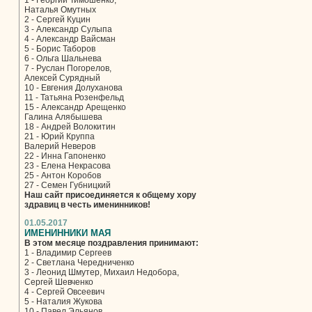
1 - Георгий Тимошенко,
Наталья Омутных
2 - Сергей Куцин
3 - Александр Сулыпа
4 - Александр Вайсман
5 - Борис Таборов
6 - Ольга Шальнева
7 - Руслан Погорелов,
Алексей Сурядный
10 - Евгения Долуханова
11 - Татьяна Розенфельд
15 - Александр Арещенко
Галина Алябышева
18 - Андрей Волокитин
21 - Юрий Круппа
Валерий Неверов
22 - Инна Гапоненко
23 - Елена Некрасова
25 - Антон Коробов
27 - Семен Губницкий
Наш сайт присоединяется к общему хору
здравиц в честь именинников!
01.05.2017
ИМЕНИННИКИ МАЯ
В этом месяце поздравления принимают:
1 - Владимир Сергеев
2 - Светлана Чередниченко
3 - Леонид Шмутер, Михаил Недобора,
Сергей Шевченко
4 - Сергей Овсеевич
5 - Наталия Жукова
10 - Павел Эльянов