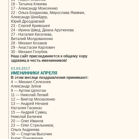
16 - Татьяна Клюева
17 - Александр Моисеенко
22 - Ольга Богданова, Мирослава Якивчик,
Александр Шнейдер,
Юрий Дроздовский
23 - Сергей Кривошея
24 - Ирина Швед, Диана Арутюнова
27 - Наталия Киселева,
Виталий Молдованенко
28 - Михаил Козаков
29 - Анастасия Карлович
30 - Михаил Голубев.
Наш сайт присоединяется к общему хору
здравиц в честь именинников!
03.04.2017
ИМЕНИННИКИ АПРЕЛЯ
В этом месяце поздравления принимают:
4 — Михаил Селезнев
Александр Зубов
9 — Артем Цепотан
11 — Николай Легкий
12 — Виктор Москаленко
13 — Андрей Нечаев
Наталия Гасюнас
15 — Андрей Сумец
Николай Беличев
20 — Олег Иванов
23 — Олег Стрельников,
Ольга Андреева
30 — Спартак Высочин
Борис Пономарев