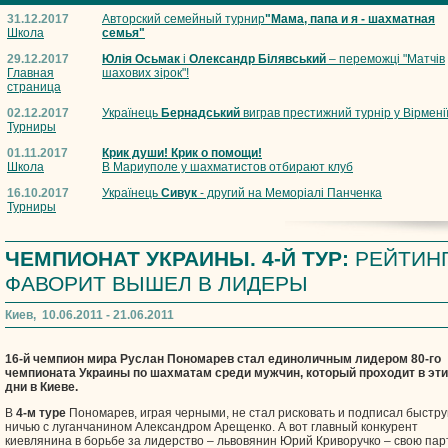
31.12.2017
Авторский семейный турнир
"Мама, папа и я - шахматная
Школа
семья"
29.12.2017
Юлія Осьмак
і
Олександр Білявський
– переможці "Матчів
Главная
шахових зірок"!
страница
02.12.2017
Українець
Бернадський
виграв престижний турнір у Вірмені
Турниры
01.11.2017
Крик души! Крик о помощи!
Школа
В Мариуполе у шахматистов отбирают клуб
16.10.2017
Українець
Сивук
- другий на Меморіалі Панченка
Турниры
ЧЕМПИОНАТ УКРАИНЫ. 4-Й ТУР:
РЕЙТИНГ
ФАВОРИТ ВЫШЕЛ В ЛИДЕРЫ
Киев, 10.06.2011 - 21.06.2011
16-й чемпион мира Руслан Пономарев стал единоличным лидером 80-го
чемпионата Украины по шахматам среди мужчин, который проходит в эти
дни в Киеве.
В
4-м туре
Пономарев, играя черными, не стал рисковать и подписал быстр
ничью с луганчанином Александром Арещенко. А вот главный конкурент
киевлянина в борьбе за лидерство – львовянин Юрий Криворучко – свою па