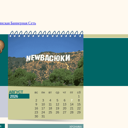
инская Баннерная Сеть
АВГУСТ
вс
пн
вт
ср
чт
пт
сб
2026
1
2
3
4
5
6
7
8
9
10
11
12
13
14
15
16
17
18
19
20
21
22
23
24
25
26
27
28
29
30
31
НИЯ
ХРОНИКА