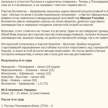
проиграл и отпустил Руслана в «одиночное плавание». Теперь у Пономарева
очка из 4-х возможных, и он занимает «чистое» первое место.
Партия Волокитин – Криворучко оказалась единственной результативной в 4
туре. «Белые по всем статьям переиграли соперника! – отметил официальн
комментатор чемпионата международный гроссмейстер
Михаил Голубев
. –
Волокитин умело чередовал угрозы на обоих флангах, добился ощутимого
преимущества и завершил поединок элегантной атакой на короля.
Впрочем, стоит отметить не только эту встречу. Один из аутсайдеров турнир
Юрий Вовк хорошо вел партию против Александра Ковчана, получил большо
преимущество, выиграл пешку, но добиться желанной победы так и не сумел
Интересной получилась и партия Коробов – Высочин. Крайне неудачно
стартовавший харьковчанин настойчиво пытался переломить ход турнирной
борьбы, и играл в этой встрече весьма агрессивно. Но после дебюта белые
потеряли инициативу, и ничья уже стала для них как достижение».
Результаты 4-го тура
Арещенко – Пономарев – ничья (18 ходов)
Мирошниченко – Эльянов – ничья (22)
Моисеенко – Ефименко – ничья (15)
Коробов – Высочин – ничья (46)
Вовк – Ковчан – ничья (50)
Волокитин – Криворучко – 1:0 (72)
80-й чемпионат Украины
(Киев, 10 – 21 июня, 12 участников)
После 4-го тура
1. Руслан Пономарев (Киев, 2754) – 3