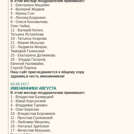
В этом месяце поздравления принимают:
2 - Екатерина Мацейко
4 - Валерий Жидков
5 - Ирина Сон
6 - Леонид Боданкин
9 - Олеся Коновалова,
Олег Чайка
12 - Валерій Копил,
Татьяна Ястребова
19 - Татьяна Азарова
21 - Мария Музычук
23 - Людмила Мокряк,
Тимофей Галинский
25 - Екатерина Должикова
26 - Эльдар Гасанов,
Евгений Наливайко,
Сергей Павлов
Наш сайт присоединяется к общему хору
здравиц в честь именинников!
02.08.2017
ИМЕНИННИКИ АВГУСТА
В этом месяце поздравления принимают:
1 - Владислав Бахмацкий
3 - Юрий Корсунский
4 - Владимир Гуревич
9 - Олег Березин
10 - Владислав Боровиков
11 - Ярослав Сроковский
15 - Любомир Михалец
16 - Наталья Здебская
17 - Вячеслав Мурашко,