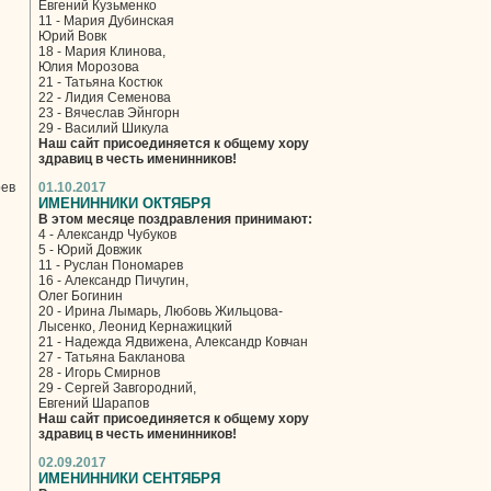
Евгений Кузьменко
11 - Мария Дубинская
Юрий Вовк
18 - Мария Клинова,
Юлия Морозова
21 - Татьяна Костюк
22 - Лидия Семенова
23 - Вячеслав Эйнгорн
29 - Василий Шикула
Наш сайт присоединяется к общему хору
здравиц в честь именинников!
рев
01.10.2017
ИМЕНИННИКИ ОКТЯБРЯ
В этом месяце поздравления принимают:
4 - Александр Чубуков
5 - Юрий Довжик
11 - Руслан Пономарев
16 - Александр Пичугин,
Олег Богинин
20 - Ирина Лымарь, Любовь Жильцова-
Лысенко, Леонид Кернажицкий
21 - Надежда Ядвижена, Александр Ковчан
27 - Татьяна Бакланова
28 - Игорь Смирнов
29 - Сергей Завгородний,
Евгений Шарапов
Наш сайт присоединяется к общему хору
здравиц в честь именинников!
02.09.2017
ИМЕНИННИКИ СЕНТЯБРЯ