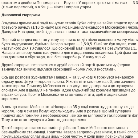
сюжетом з двобоєм Пономарьов — Брусон. У перших трьох міні-матчах — 3:3
(тільки перемоги!), а в бліці — нічия і виграш угорки.
Дивовижні сюрпризи
Згадуючи драматичні події минулих етапів Кубка світу, не зайве згадати про 
третього раунду (1/16 фіналу) між українцем Олександром Моїсеєнком і чехо
Давидом Наварою, який відзначився просто-таки надзвичайними сюрпризами
Перший сюрприз полягав у тому, що в мас-медіа після основного матчу між н
було надруковано, буцімто Навара виграв — 1,5:0,5. Який же був подив, коли
наступного дня з’ясувалося, що основний матч закінчився з результатом 1:1,
Навара взяв гору лише наступного дня в додаткових поєдинках. Цей факт ми
повідомляли в «Куточку», але без подробиць. У чому ж річ?
Другий сюрприз: виявляється в другій основній партії цього матчу (перша
закінчилася внічию) відбувся своєрідний «обмін люб’язностями».
Ось що розповів журналістам Навара: «На 35-у ході я торкнувся ненароком
одразу двох фігур — короля і слона. Я хотів піти сло-ном на d6, але зачепив
також короля. Причому Моїсеєнко ствер-джує, що до короля я доторкнувся
спочатку. Але в цьому я не пе-вен, адже будь-який хід королем призводив до
втрати фігури. Про-те Моїсеєнко не став наполягати, щоб я ходив саме
королем».
А ось що сказав Мойсеєнко: «Навара на 35-у ході спочатку доторк-нувся до
короля. Тоді я сказав йому: король ходить. Але я розумів, що мій суперник
припустився помилки з необережності, він же не міг просто так прогавити фіг
Тому я не став змушувати його ходити королем».
Третій сюрприз стався наприкінці цієї партії, коли Моїсеєнко опинився в
безнадійному становищі. І раптом Навара запропонував нічию, в такий спосі
по-лицарському сплативши йому «борг честі». А коли вони потиснули один