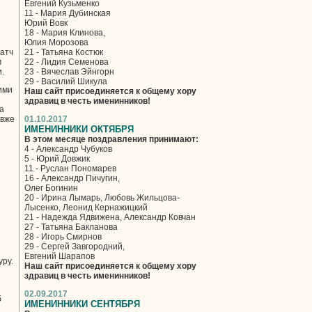
Евгений Кузьменко
11 - Мария Дубинская
Юрий Вовк
18 - Мария Клинова,
Юлия Морозова
матч
21 - Татьяна Костюк
м
22 - Лидия Семенова
.
23 - Вячеслав Эйнгорн
29 - Василий Шикула
ими
Наш сайт присоединяется к общему хору
здравиц в честь именинников!
 а
 вже
01.10.2017
ИМЕНИННИКИ ОКТЯБРЯ
В этом месяце поздравления принимают:
4 - Александр Чубуков
5 - Юрий Довжик
11 - Руслан Пономарев
16 - Александр Пичугин,
Олег Богинин
20 - Ирина Лымарь, Любовь Жильцова-
Лысенко, Леонид Кернажицкий
21 - Надежда Ядвижена, Александр Ковчан
27 - Татьяна Бакланова
28 - Игорь Смирнов
29 - Сергей Завгородний,
Евгений Шарапов
уру.
Наш сайт присоединяется к общему хору
здравиц в честь именинников!
02.09.2017
б
ИМЕНИННИКИ СЕНТЯБРЯ