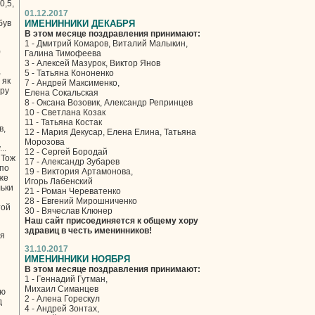
0,5,
01.12.2017
був
ИМЕНИННИКИ ДЕКАБРЯ
В этом месяце поздравления принимают:
1 - Дмитрий Комаров, Виталий Малыкин,
)
Галина Тимофеева
3 - Алексей Мазурок, Виктор Янов
,
5 - Татьяна Кононенко
 як
7 - Андрей Максименко,
еру
Елена Сокальская
8 - Оксана Возовик, Александр Репринцев
10 - Светлана Козак
11 - Татьяна Костак
в,
12 - Мария Декусар, Елена Елина, Татьяна
Морозова
..
12 - Сергей Бородай
 Тож
17 - Александр Зубарев
 по
19 - Виктория Артамонова,
же
Игорь Лабенский
льки
21 - Роман Череватенко
28 - Евгений Мирошниченко
той
30 - Вячеслав Клюнер
Наш сайт присоединяется к общему хору
здравиц в честь именинников!
ия
31.10.2017
ИМЕНИННИКИ НОЯБРЯ
В этом месяце поздравления принимают:
1 - Геннадий Гутман,
Михаил Симанцев
цю
2 - Алена Горескул
д
4 - Андрей Зонтах,