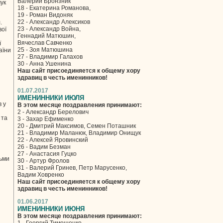
Валерий Бронзник
чук
18 - Екатерина Романова,
19 - Роман Видоняк
22 - Александр Алексиков
.
23 - Александр Война,
вої
Геннадий Матюшин,
Вячеслав Савченко
ї
25 - Зоя Матюшина
аїни
27 - Владимир Галахов
30 - Анна Ушенина
Наш сайт присоединяется к общему хору
здравиц в честь именинников!
01.07.2017
ИМЕНИННИКИ ИЮЛЯ
в у
В этом месяце поздравления принимают:
2 - Александр Берелович
 та
3 - Захар Ефименко
20 - Дмитрий Максимов, Семен Поташник
21 - Владимир Маланюк, Владимир Онищук
22 - Алексей Яровинский
26 - Вадим Безман
27 - Анастасия Гуцко
сьми
30 - Артур Фролов
31 - Валерий Гринев, Петр Марусенко,
Вадим Ховренко
Наш сайт присоединяется к общему хору
здравиц в честь именинников!
01.06.2017
ИМЕНИННИКИ ИЮНЯ
В этом месяце поздравления принимают: