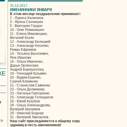
31.12.2017
ИМЕНИННИКИ ЯНВАРЯ
В этом месяце поздравления принимают:
1 - Лариса Калинина
3 - Ярина Сенчишин
5 - Виктория Гордон
10 - Олег Романишин
ї
11 - Елена Маковецкая,
Виталий Козяк
12 - Александр Белецкий
13 - Александр Носенко,
Роман Ефремов
14 - Татьяна Василевич,
Яна Иванова
16 - Ольга Иваненко,
Дарья Орлянская,
Андрей Баришполец
КЕ
19 - Геннадий Кузьмин
20 - Вадим Ещенко,
Сергей Клименко
21 - Станислав Савченко
22 - Ольга Должикова
23 - Наталья Григоренко
25 - Александр Голощапов
26 - Юрий Кузубов
у
28 - Ольга Александрова,
Валерий Шалимов
29 - Николай Боднар
31 - Валерий Авескулов.
та
Наш сайт присоединяется к общему хору
здравиц в честь именинников!