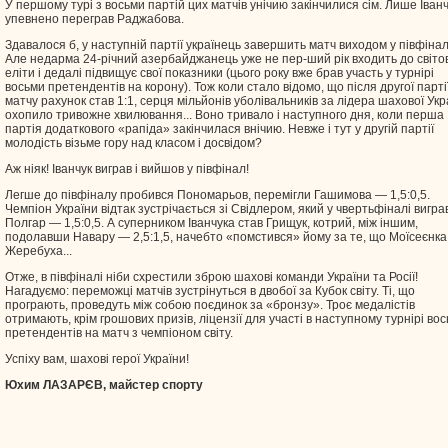
У першому турі з восьми партій цих матчів унічию закінчилися сім. Лише Іван
упевнено переграв Раджабова.
Здавалося б, у наступній партії українець завершить матч виходом у півфінал
Але недарма 24-річний азербайджанець уже не пер-ший рік входить до світо
еліти і дедалі підвищує свої показники (цього року вже брав участь у турнірі
восьми претендентів на корону). Тож коли стало відомо, що після другої парті
матчу рахунок став 1:1, серця мільйонів уболівальників за лідера шахової Укр
охопило тривожне хвилювання... Воно тривало і наступного дня, коли перша
партія додаткового «рапіда» закінчилася внічию. Невже і тут у другій партії
молодість візьме гору над класом і досвідом?
Аж ніяк! Іванчук виграв і вийшов у півфінал!
Легше до півфіналу пробився Пономарьов, перемігли Гашимова — 1,5:0,5.
Чемпіон України відтак зустрічається зі Свідлером, який у чвертьфіналі вигра
Полгар — 1,5:0,5. А суперником Іванчука став Грищук, котрий, між іншим,
подолавши Навару — 2,5:1,5, начебто «помстився» йому за те, що Моїсеєнка
Жеребуха...
Отже, в півфіналі ніби схрестили зброю шахові команди України та Росії!
Нагадуємо: переможці матчів зустрінуться в двобої за Кубок світу. Ті, що
програють, проведуть між собою поєдинок за «бронзу». Троє медалістів
отримають, крім грошових призів, ліцензії для участі в наступному турнірі во
претендентів на матч з чемпіоном світу.
Успіху вам, шахові герої України!
Юхим ЛАЗАРЄВ, майстер спорту