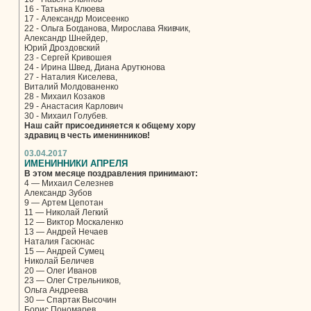
16 - Татьяна Клюева
17 - Александр Моисеенко
22 - Ольга Богданова, Мирослава Якивчик,
Александр Шнейдер,
Юрий Дроздовский
23 - Сергей Кривошея
24 - Ирина Швед, Диана Арутюнова
27 - Наталия Киселева,
Виталий Молдованенко
28 - Михаил Козаков
29 - Анастасия Карлович
30 - Михаил Голубев.
Наш сайт присоединяется к общему хору
здравиц в честь именинников!
03.04.2017
ИМЕНИННИКИ АПРЕЛЯ
В этом месяце поздравления принимают:
4 — Михаил Селезнев
Александр Зубов
9 — Артем Цепотан
11 — Николай Легкий
12 — Виктор Москаленко
13 — Андрей Нечаев
Наталия Гасюнас
15 — Андрей Сумец
Николай Беличев
20 — Олег Иванов
23 — Олег Стрельников,
Ольга Андреева
30 — Спартак Высочин
Борис Пономарев