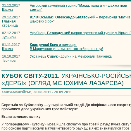
31.12.2017
Авторский семейный турнир
"Мама, папа и я - шахматная
Школа
семья"
29.12.2017
Юлія Осьмак
і
Олександр Білявський
– переможці "Матчів
Главная
шахових зірок"!
страница
02.12.2017
Українець
Бернадський
виграв престижний турнір у Вірмені
Турниры
01.11.2017
Крик души! Крик о помощи!
Школа
В Мариуполе у шахматистов отбирают клуб
16.10.2017
Українець
Сивук
- другий на Меморіалі Панченка
Турниры
КУБОК СВІТУ-2011.
УКРАЇНСЬКО-РОСІЙСЬ
«ДЕРБІ» (ОГЛЯД МС ЮХИМА ЛАЗАРЄВА)
Ханти-Мансійськ, 28.08.2011 - 20.09.2011
Боротьба за Кубок світу — у вирішальній стадії. До півфінального квартет
пробилися двоє українських гросмейстерів!
Етапи великого шляху
У попередньому «Куточку» мова йшла спочатку про третій раунд Кубка світу 
про основні партії восьми матчів четвертого раунду, в яких визначилися троє