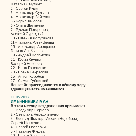
1 - Георгий Тимошенко,
Наталья Омутных
2 - Сергей Куцин
3 - Александр Сулыпа
4 - Александр Вайсман
5 - Борис Таборов
6 - Ольга Шальнева
7 - Руслан Погорелов,
Алексей Сурядный
10 - Евгения Долуханова
11 - Татьяна Розенфельд
15 - Александр Арещенко
Галина Алябышева
18 - Андрей Волокитин
21 - Юрий Круппа
Валерий Неверов
22 - Инна Гапоненко
23 - Елена Некрасова
25 - Антон Коробов
27 - Семен Губницкий
Наш сайт присоединяется к общему хору
здравиц в честь именинников!
01.05.2017
ИМЕНИННИКИ МАЯ
В этом месяце поздравления принимают:
1 - Владимир Сергеев
2 - Светлана Чередниченко
3 - Леонид Шмутер, Михаил Недобора,
Сергей Шевченко
4 - Сергей Овсеевич
5 - Наталия Жукова
10 - Павел Эльянов