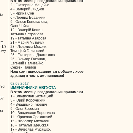
В этом месяце поздравления принимают:
2 - Екатерина Мацейко
4 - Валерий Жидков
5 - Ирина Сон
(а
6 - Леонид Боданкин
9 - Олеся Коновалова,
Олег Чайка
12 - Валерій Копил,
Татьяна Ястребова
19 - Татьяна Азарова
РФ
21 - Мария Музычук
 1/8
23 - Людмила Мокряк,
кому
Тимофей Галинский
25 - Екатерина Должикова
26 - Эльдар Гасанов,
Евгений Наливайко,
Сергей Павлов
Наш сайт присоединяется к общему хору
здравиц в честь именинников!
02.08.2017
тьбі
ИМЕНИННИКИ АВГУСТА
В этом месяце поздравления принимают:
1 - Владислав Бахмацкий
757
3 - Юрий Корсунский
4 - Владимир Гуревич
9 - Олег Березин
ра
10 - Владислав Боровиков
11 - Ярослав Сроковский
15 - Любомир Михалец
16 - Наталья Здебская
17 - Вячеслав Мурашко,