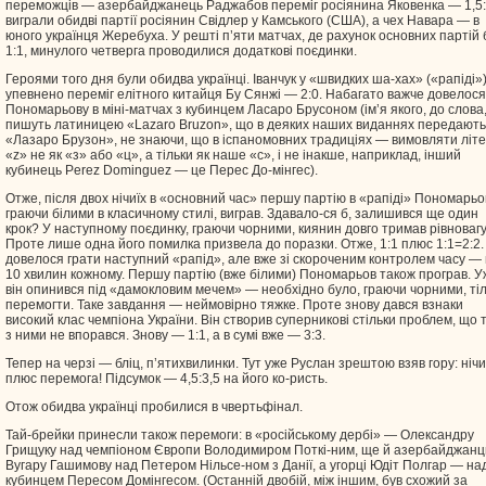
переможців — азербайджанець Раджабов переміг росіянина Яковенка — 1,5:
виграли обидві партії росіянин Свідлер у Камського (США), а чех Навара — в
юного українця Жеребуха. У решті п’яти матчах, де рахунок основних партій 
1:1, минулого четверга проводилися додаткові поєдинки.
Героями того дня були обидва українці. Іванчук у «швидких ша-хах» («рапіді»
упевнено переміг елітного китайця Бу Сянжі — 2:0. Набагато важче довелося
Пономарьову в міні-матчах з кубинцем Ласаро Брусоном (ім’я якого, до слова
пишуть латиницею «Lazaro Bruzon», що в деяких наших виданнях передають
«Лазаро Брузон», не знаючи, що в іспаномовних традиціях — вимовляти літ
«z» не як «з» або «ц», а тільки як наше «с», і не інакше, наприклад, інший
кубинець Perez Dominguez — це Перес До-мінгес).
Отже, після двох нічиїх в «основний час» першу партію в «рапіді» Пономарьо
граючи білими в класичному стилі, виграв. Здавало-ся б, залишився ще один
крок? У наступному поєдинку, граючи чорними, киянин довго тримав рівновагу.
Проте лише одна його помилка призвела до поразки. Отже, 1:1 плюс 1:1=2:2.
довелося грати наступний «рапід», але вже зі скороченим контролем часу —
10 хвилин кожному. Першу партію (вже білими) Пономарьов також програв. У
він опинився під «дамокловим мечем» — необхідно було, граючи чорними, ті
перемогти. Таке завдання — неймовірно тяжке. Проте знову дався взнаки
високий клас чемпіона України. Він створив суперникові стільки проблем, що 
з ними не впорався. Знову — 1:1, а в сумі вже — 3:3.
Тепер на черзі — бліц, п’ятихвилинки. Тут уже Руслан зрештою взяв гору: ніч
плюс перемога! Підсумок — 4,5:3,5 на його ко-ристь.
Отож обидва українці пробилися в чвертьфінал.
Тай-брейки принесли також перемоги: в «російському дербі» — Олександру
Грищуку над чемпіоном Європи Володимиром Поткі-ним, ще й азербайджан
Вугару Гашимову над Петером Нільсе-ном з Данії, а угорці Юдіт Полгар — на
кубинцем Пересом Домінгесом. (Останній двобій, між іншим, був схожий за