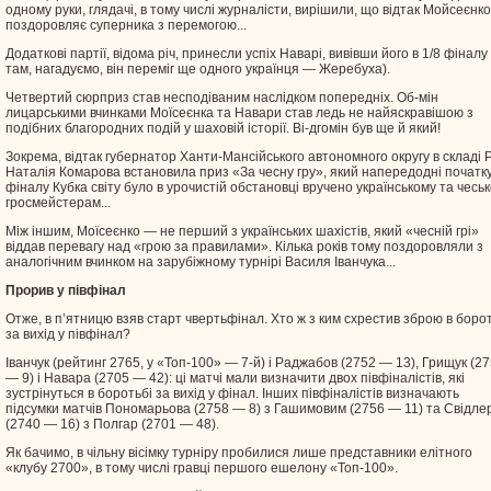
одному руки, глядачі, в тому числі журналісти, вирішили, що відтак Мойсеєнко
поздоровляє суперника з перемогою...
Додаткові партії, відома річ, принесли успіх Наварі, вивівши його в 1/8 фіналу 
там, нагадуємо, він переміг ще одного українця — Жеребуха).
Четвертий сюрприз став несподіваним наслідком попередніх. Об-мін
лицарськими вчинками Моїсеєнка та Навари став ледь не найяскравішою з
подібних благородних подій у шаховій історії. Ві-дгомін був ще й який!
Зокрема, відтак губернатор Ханти-Мансійського автономного округу в складі 
Наталія Комарова встановила приз «За чесну гру», який напередодні початку
фіналу Кубка світу було в урочистій обстановці вручено українському та чесь
гросмейстерам...
Між іншим, Моїсеєнко — не перший з українських шахістів, який «чесній грі»
віддав перевагу над «грою за правилами». Кілька років тому поздоровляли з
аналогічним вчинком на зарубіжному турнірі Василя Іванчука...
Прорив у півфінал
Отже, в п’ятницю взяв старт чвертьфінал. Хто ж з ким схрестив зброю в боро
за вихід у півфінал?
Іванчук (рейтинг 2765, у «Топ-100» — 7-й) і Раджабов (2752 — 13), Грищук (2
— 9) і Навара (2705 — 42): ці матчі мали визначити двох півфіналістів, які
зустрінуться в боротьбі за вихід у фінал. Інших півфіналістів визначають
підсумки матчів Пономарьова (2758 — 8) з Гашимовим (2756 — 11) та Свідле
(2740 — 16) з Полгар (2701 — 48).
Як бачимо, в чільну вісімку турніру пробилися лише представники елітного
«клубу 2700», в тому числі гравці першого ешелону «Топ-100».