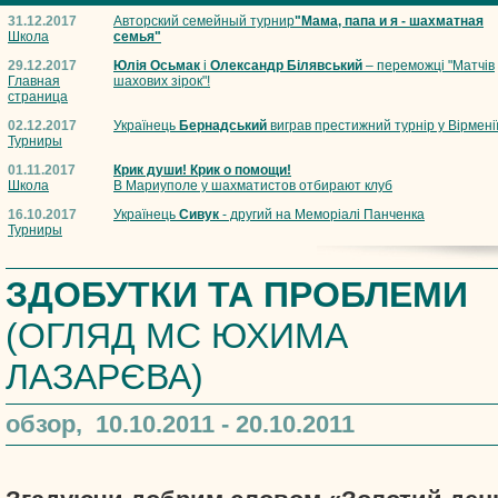
31.12.2017
Авторский семейный турнир
"Мама, папа и я - шахматная
Школа
семья"
29.12.2017
Юлія Осьмак
і
Олександр Білявський
– переможці "Матчів
Главная
шахових зірок"!
страница
02.12.2017
Українець
Бернадський
виграв престижний турнір у Вірмені
Турниры
01.11.2017
Крик души! Крик о помощи!
Школа
В Мариуполе у шахматистов отбирают клуб
16.10.2017
Українець
Сивук
- другий на Меморіалі Панченка
Турниры
ЗДОБУТКИ ТА ПРОБЛЕМИ
(ОГЛЯД МС ЮХИМА
ЛАЗАРЄВА)
обзор, 10.10.2011 - 20.10.2011