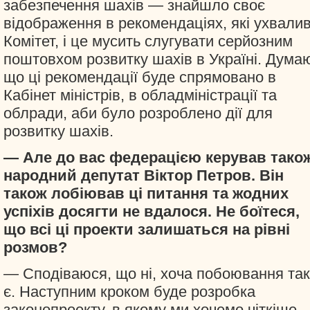
забезпечення шахів — знайшло своє
відображення в рекомендаціях, які ухвали
Комітет, і це мусить слугувати серйозним
поштовхом розвитку шахів в Україні. Дума
що ці рекомендації буде спрямовано в
Кабінет міністрів, в обладміністрації та
облради, аби було розроблено дії для
розвитку шахів.
— Але до вас федерацією керував тако
народний депутат Віктор Петров. Він
також лобіював ці питання та жодних
успіхів досягти не вдалося. Не боїтеся,
що всі ці проекти залишаться на рівні
розмов?
— Сподіваюся, що ні, хоча побоювання так
є. Наступним кроком буде розробка
законопроекту, в якому ми хочемо чіткіше