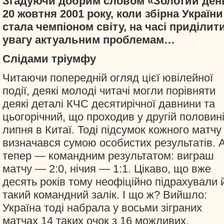
Згадуючи добрим словом «Золотий ден
20 жовтня 2001 року, коли збірна України
стала чемпіоном світу, на часі приділит
увагу актуальним проблемам…
Слідами тріумфу
Читаючи попередній огляд цієї ювілейної
події, деякі молоді читачі могли порівняти
деякі деталі КЧС десятирічної давнини та
цьогорічний, що проходив у другій половин
липня в Китаї. Тоді підсумок кожного матчу
визначався сумою особистих результатів. 
тепер — командним результатом: виграш
матчу — 2:0, нічия — 1:1. Цікаво, що вже
десять років тому неофіційно підрахували 
такий командний залік. І що ж? Вийшло:
Україна тоді набрала у восьми зіграних
матчах 14 таких очок з 16 можливих.