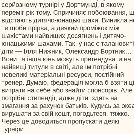
серйозному турнірі у Дортмунді, в якому
переміг рік тому. Спричиняє побоювання, 
відстають дитячо-юнацькі шахи. Виникла н
те щоби прірва, а деякий проміжок між
шахістами найвищих досягнень і дитячо-
юнацькими шахами. Так, у нас є талановиті
діти — Ілля Нижник, Олександр Бортник…
Вони та інша юнь можуть претендувати на
найвищі титули в світі, але їм потрібні
невеликі матеріальні ресурси, постійний
тренер. Думаю, федерація могла б взяти ц
витрати на себе або знайти спонсорів. Але
потрібні стипендії, адже діти їздять на
змагання за рахунок батьків. Кудись за оке
вирушати за свій кошт, погодьтеся, тяжко.
Через це доводиться пропускати деякі
турніри.