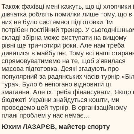
Також фахівці мені кажуть, що ці хлопчики 
дівчатка роблять помилки лише тому, що в
них не було системної підготовки. Їм
потрібен постійний тренер. У сьогоднішньо
складі збірна може виступати на вищому
рівні ще три-чотири роки. Але нам треба
дивитися в майбутнє. Тому всі наші старан
спрямовуватимемо на те, щоб з’явилася
масова підготовка. Деякі згадують про
популярний за радянських часів турнір «Бі
тура». Було б непогано відновити ці
змагання. Але їх треба фінансувати. Якщо 
бюджеті України знайдуться кошти, ми
проведемо цей турнір. В організаційному
плані проблем у нас немає…
Юхим ЛАЗАРЄВ, майстер спорту