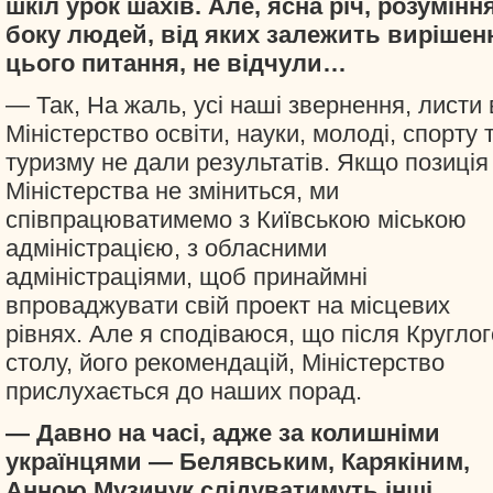
шкіл урок шахів. Але, ясна річ, розуміння
боку людей, від яких залежить вирішен
цього питання, не відчули…
— Так, На жаль, усі наші звернення, листи 
Міністерство освіти, науки, молоді, спорту 
туризму не дали результатів. Якщо позиція
Міністерства не зміниться, ми
співпрацюватимемо з Київською міською
адміністрацією, з обласними
адміністраціями, щоб принаймні
впроваджувати свій проект на місцевих
рівнях. Але я сподіваюся, що після Круглог
столу, його рекомендацій, Міністерство
прислухається до наших порад.
— Давно на часі, адже за колишніми
українцями — Белявським, Карякіним,
Анною Музичук слідуватимуть інші…