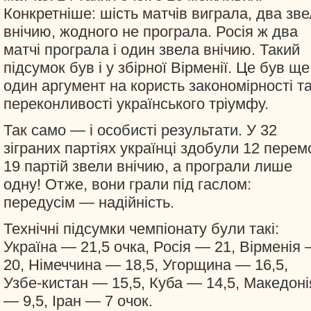
Конкретніше: шість матчів виграла, два зв
внічию, жодного не програла. Росія ж два
матчі програла і один звела внічию. Такий
підсумок був і у збірної Вірменії. Це був ще
один аргумент на користь закономірності т
переконливості українського тріумфу.
Так само — і особисті результати. У 32
зіграних партіях українці здобули 12 перемо
19 партій звели внічию, а програли лише
одну! Отже, вони грали під гаслом:
передусім — надійність.
Технічні підсумки чемпіонату були такі:
Україна — 21,5 очка, Росія — 21, Вірменія
20, Німеччина — 18,5, Угорщина — 16,5,
Узбе-кистан — 15,5, Куба — 14,5, Македоні
— 9,5, Іран — 7 очок.