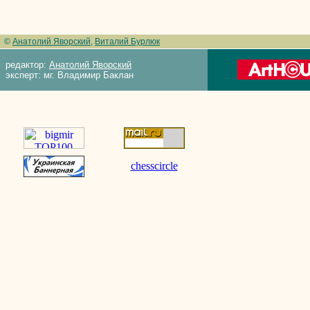
©
Анатолий Яворский
,
Виталий Бурлюк
редактор:
Анатолий Яворский
эксперт: мг. Владимир Баклан
chesscircle