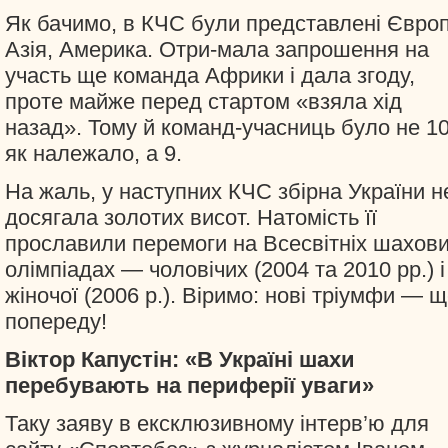
Як бачимо, в КЧС були представлені Європ
Азія, Америка. Отри-мала запрошення на
участь ще команда Африки і дала згоду,
проте майже перед стартом «взяла хід
назад». Тому й команд-учасниць було не 10
як належало, а 9.
На жаль, у наступних КЧС збірна України н
досягала золотих висот. Натомість її
прославили перемоги на Всесвітніх шахов
олімпіадах — чоловічих (2004 та 2010 рр.) і
жіночої (2006 р.). Віримо: нові тріумфи — 
попереду!
Віктор Капустін: «В Україні шахи
перебувають на периферії уваги»
Таку заяву в ексклюзивному інтерв’ю для