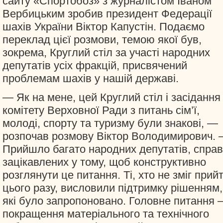
сайту «Спортобоз» з журналістом Іваном
Вербицьким зробив президент Федерації
шахів України Віктор Капустін. Подаємо
переклад цієї розмови, темою якої був,
зокрема, Круглий стіл за участі народних
депутатів усіх фракцій, присвячений
проблемам шахів у нашій державі.
— Як на мене, цей Круглий стіл і засідання
комітету Верховної Ради з питань сім’ї,
молоді, спорту та туризму були знакові, —
розпочав розмову Віктор Володимирович.
Прийшло багато народних депутатів, справ
зацікавлених у тому, щоб конструктивно
розглянути це питання. Ті, хто не зміг прий
цього разу, висловили підтримку рішенням,
які було запропоновано. Головне питання 
покращення матеріального та технічного