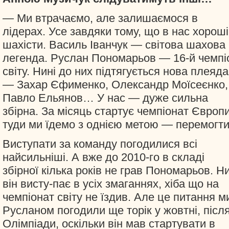
— Ми втрачаємо, але залишаємося в
лідерах. Усе завдяки тому, що в нас хороші
шахісти. Василь Іванчук — світова шахова
легенда. Руслан Пономарьов — 16-й чемпі
світу. Нині до них підтягується нова плеяда
— Захар Єфименко, Олександр Моїсеєнко,
Павло Ельянов… У нас — дуже сильна
збірна. За місяць стартує чемпіонат Європи,
туди ми їдемо з однією метою — перемогти
Виступати за команду погодилися всі
найсильніші. А вже до 2010-го в складі
збірної кілька років не грав Пономарьов. Ни
він висту-пає в усіх змаганнях, хіба що на
чемпіонат світу не їздив. Але це питання м
Русланом погодили ще торік у жовтні, післ
Олімпіади, оскільки він мав стартувати в