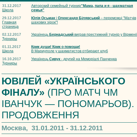
31.12.2017
Авторский семейный турнир
"Мама, папа и я - шахматная
Школа
семья"
29.12.2017
Юлія Осьмак
і
Олександр Білявський
– переможці "Матчів
Главная
шахових зірок"!
страница
02.12.2017
Українець
Бернадський
виграв престижний турнір у Вірмені
Турниры
01.11.2017
Крик души! Крик о помощи!
Школа
В Мариуполе у шахматистов отбирают клуб
16.10.2017
Українець
Сивук
- другий на Меморіалі Панченка
Турниры
ЮВІЛЕЙ «УКРАЇНСЬКОГО
ФІНАЛУ»
(ПРО МАТЧ ЧМ
ІВАНЧУК — ПОНОМАРЬОВ).
ПРОДОВЖЕННЯ
Москва, 31.01.2011 - 31.12.2011