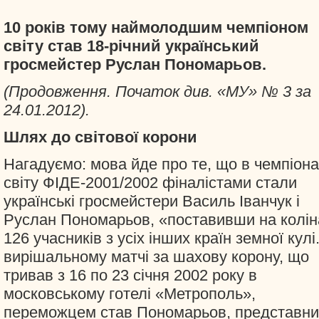
10 років тому наймолодшим чемпіоном
світу став 18-річний український
гросмейстер Руслан Пономарьов.
(Продовження. Початок див. «МУ» № 3 за
24.01.2012).
Шлях до світової корони
Нагадуємо: мова йде про те, що в чемпіона
світу ФІДЕ-2001/2002 фіналістами стали
українські гросмейстери Василь Іванчук і
Руслан Пономарьов, «поставивши на колін
126 учасників з усіх інших країн земної кулі
вирішальному матчі за шахову корону, що
тривав з 16 по 23 січня 2002 року в
московському готелі «Метрополь»,
переможцем став Пономарьов, представни