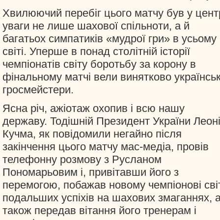
Хвилюючий перебіг цього матчу був у цент
уваги не лише шахової спільноти, а й
багатьох симпатиків «мудрої гри» в усьому
світі. Уперше в понад столітній історії
чемпіонатів світу боротьбу за корону в
фінальному матчі вели винятково українськ
гросмейстери.
Ясна річ, ажіотаж охопив і всю нашу
державу. Тодішній Президент України Леон
Кучма, як повідомили негайно після
закінчення цього матчу мас-медіа, провів
телефонну розмову з Русланом
Пономарьовим і, привітавши його з
перемогою, побажав новому чемпіонові сві
подальших успіхів на шахових змаганнях, 
також передав вітання його тренерам і