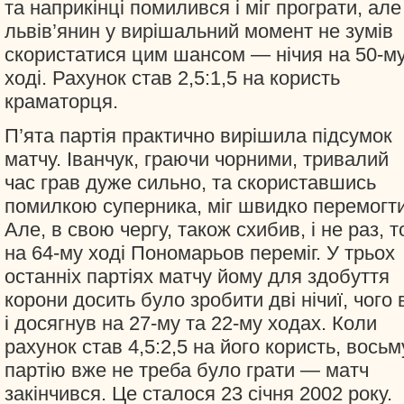
та наприкінці помилився і міг програти, але
львів’янин у вирішальний момент не зумів
скористатися цим шансом — нічия на 50-м
ході. Рахунок став 2,5:1,5 на користь
краматорця.
П’ята партія практично вирішила підсумок
матчу. Іванчук, граючи чорними, тривалий
час грав дуже сильно, та скориставшись
помилкою суперника, міг швидко перемогти
Але, в свою чергу, також схибив, і не раз, 
на 64-му ході Пономарьов переміг. У трьох
останніх партіях матчу йому для здобуття
корони досить було зробити дві нічиї, чого 
і досягнув на 27-му та 22-му ходах. Коли
рахунок став 4,5:2,5 на його користь, восьм
партію вже не треба було грати — матч
закінчився. Це сталося 23 січня 2002 року.