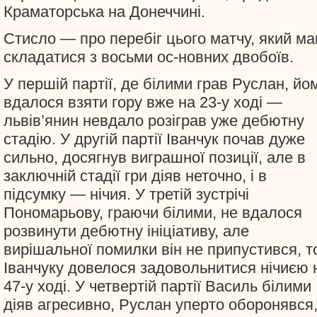
Краматорська на Донеччині.
Стисло — про перебіг цього матчу, який ма
складатися з восьми ос-новних двобоїв.
У першій партії, де білими грав Руслан, йо
вдалося взяти гору вже на 23-у ході —
львів’янин невдало розіграв уже дебютну
стадію. У другій партії Іванчук почав дуже
сильно, досягнув виграшної позиції, але в
заключній стадії гри діяв неточно, і в
підсумку — нічия. У третій зустрічі
Пономарьову, граючи білими, не вдалося
розвинути дебютну ініціативу, але
вирішальної помилки він не припустився, т
Іванчуку довелося задовольнитися нічиєю 
47-у ході. У четвертій партії Василь білими
діяв агресивно, Руслан уперто оборонявся