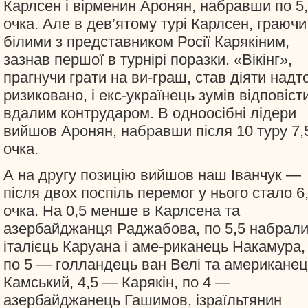
Карлсен і вірменин Аронян, набравши по 5
очка. Але в дев’ятому турі Карлсен, граючи
білими з представником Росії Карякіним,
зазнав першої в турнірі поразки. «Вікінг»,
прагнучи грати на ви-граш, став діяти надт
ризиковано, і екс-українець зумів відповіст
вдалим контрударом. В одноосібні лідери
вийшов Аронян, набравши після 10 туру 7,
очка.
А на другу позицію вийшов наш Іванчук —
після двох поспіль перемог у нього стало 6
очка. На 0,5 менше в Карлсена та
азербайджанця Раджабова, по 5,5 набрал
італієць Каруана і аме-риканець Накамура,
по 5 — голландець ван Велі та американец
Камський, 4,5 — Карякін, по 4 —
азербайджанець Гашимов, ізраїльтянин