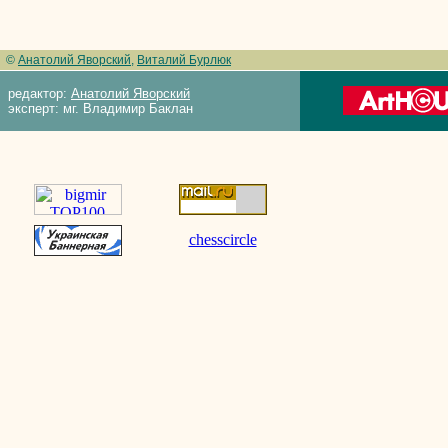
©
Анатолий Яворский
,
Виталий Бурлюк
редактор:
Анатолий Яворский
эксперт: мг. Владимир Баклан
chesscircle