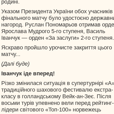
родині.
Указом Президента України обох учасників
фінального матчу було удостоєно державн
нагород. Руслан Пономарьов отримав орд
Ярослава Мудрого 5-го ступеня, Василь
Іванчук — орден «За заслуги» 2-го ступеня.
Яскраво пройшло урочисте закриття цього
матчу...
(Далі буде)
Іванчук іде вперед!
Різко змінилася ситуація в супертурнірі «А
традиційного шахового фестивалю екстра-
класу в голландському Вейк-ан-Зеє. Після
восьми турів упевнено вели перед рейтинг-
лідери світового «Топ-100» норвежець