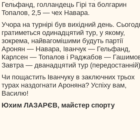
Гельфанд, голландець Гірі та болгарин
Топалов, 2,5 — чех Навара.
Учора на турнірі був вихідний день. Сьогод
гратиметься одинадцятий тур, у якому,
зокрема, найвагомішими будуть партії
Аронян — Навара, Іванчук — Гельфанд,
Карлсен — Топалов і Раджабов — Гашимов
Завтра — дванадцятий тур (передостанній)
Чи пощастить Іванчуку в заключних трьох
турах наздогнати Ароняна? Успіху вам,
Василю!
Юхим ЛАЗАРЄВ, майстер спорту