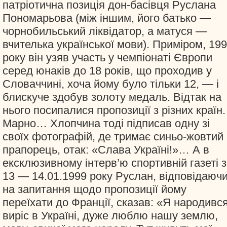
патріотична позиція дон-басівця Руслана
Пономарьова (між іншим, його батько —
чорнобильський ліквідатор, а матуся —
вчителька української мови). Приміром, 19
року він узяв участь у чемпіонаті Європи
серед юнаків до 18 років, що проходив у
Словаччині, хоча йому було тільки 12, — і
блискуче здобув золоту медаль. Відтак на
нього посипалися пропозиції з різних країн.
Марно… Хлопчина тоді підписав одну зі
своїх фотографій, де тримає синьо-жовтий
прапорець, отак: «Слава Україні!»… А в
ексклюзивному інтерв’ю спортивній газеті 
13 — 14.01.1999 року Руслан, відповідаюч
на запитання щодо пропозиції йому
переїхати до Франції, сказав: «Я народився
виріс в Україні, дуже люблю нашу землю,