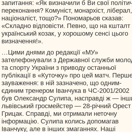
запитання: «Як визначили б Ви свої політич
переконання? Комуніст, монархіст, ліберал,
націоналіст, тощо?» Пономарьов сказав:
«Складно відповісти. Певно, що на кшталт
український козак, у хорошому сенсі цього
визначення!».
…Цими днями до редакції «МУ»
зателефонували з Державної служби моло
та спорту України з приводу останньої
публікації в «Куточку» про цей матч. Перш
зауваження: в ній зазначено, що одним-
єдиним тренером Іванчука в ЧС-2001/2002
був Олександр Сулипа, насправді ж — інш
львівський гросмейстер — 28-річний Орест
Грицак. Справді, ми отримали неточну
інформацію. Сулипа колись допомагав
Іванчуку, але в інших змаганнях. Наші