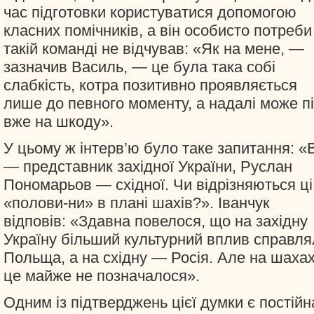
час підготовки користуватися допомогою
класних помічників, а він особисто потреби
такій команді не відчував: «Як на мене, —
зазначив Василь, — це була така собі
слабкість, котра позитивно проявляється
лише до певного моменту, а надалі може п
вже на шкоду».
У цьому ж інтерв’ю було таке запитання: «
— представник західної України, Руслан
Пономарьов — східної. Чи відрізняються ці
«полови-ни» в плані шахів?». Іванчук
відповів: «Здавна повелося, що на західну
Україну більший культурний вплив справля
Польща, а на східну — Росія. Але на шаха
це майже не позначалося».
Одним із підтверджень цієї думки є постійн