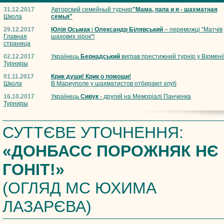
31.12.2017
Авторский семейный турнир
"Мама, папа и я - шахматная
Школа
семья"
29.12.2017
Юлія Осьмак
і
Олександр Білявський
– переможці "Матчів
Главная
шахових зірок"!
страница
02.12.2017
Українець
Бернадський
виграв престижний турнір у Вірмені
Турниры
01.11.2017
Крик души! Крик о помощи!
Школа
В Мариуполе у шахматистов отбирают клуб
16.10.2017
Українець
Сивук
- другий на Меморіалі Панченка
Турниры
СУТТЄВЕ УТОЧНЕННЯ:
«ДОНБАСС ПОРОЖНЯК НЄ
ГОНІТ!»
(ОГЛЯД МС ЮХИМА
ЛАЗАРЄВА)