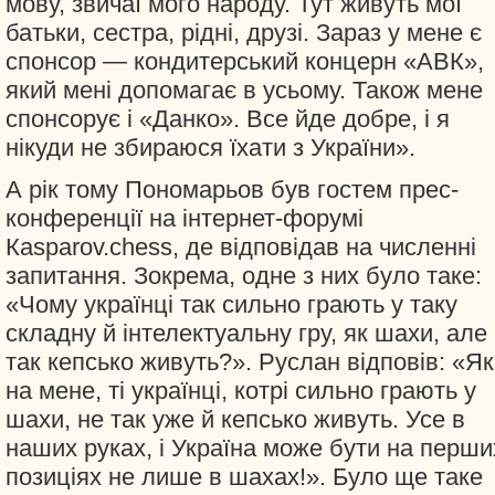
мову, звичаї мого народу. Тут живуть мої
батьки, сестра, рідні, друзі. Зараз у мене є
спонсор — кондитерський концерн «АВК»,
який мені допомагає в усьому. Також мене
спонсорує і «Данко». Все йде добре, і я
нікуди не збираюся їхати з України».
А рік тому Пономарьов був гостем прес-
конференції на інтернет-форумі
Кasparov.chess, де відповідав на численні
запитання. Зокрема, одне з них було таке:
«Чому українці так сильно грають у таку
складну й інтелектуальну гру, як шахи, але
так кепсько живуть?». Руслан відповів: «Як
на мене, ті українці, котрі сильно грають у
шахи, не так уже й кепсько живуть. Усе в
наших руках, і Україна може бути на перши
позиціях не лише в шахах!». Було ще таке