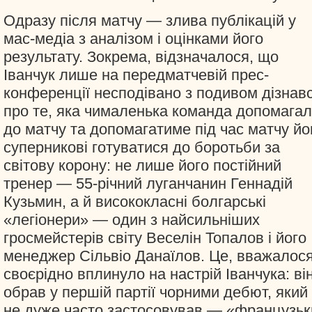
Одразу після матчу — злива публікацій у
мас-медіа з аналізом і оцінками його
результату. Зокрема, відзначалося, що
Іванчук лише на передматчевій прес-
конференції несподівано з подивом дізнав
про те, яка чималенька команда допомага
до матчу та допомагатиме під час матчу йо
суперникові готуватися до боротьби за
світову корону: не лише його постійний
тренер — 55-річний луганчанин Геннадій
Кузьмин, а й висококласні болгарські
«легіонери» — один з найсильніших
гросмейстерів світу Веселін Топалов і його
менеджер Сільвіо Данаїлов. Це, вважалося
своєрідно вплинуло на настрій Іванчука: ві
обрав у першій партії чорними дебют, який
не дуже часто застосовував — «французьк