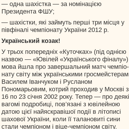
— одна шахістка — за номінацією
Президента ФШУ;
— шахістки, які займуть перші три місця у
півфіналі чемпіонату України 2012 р.
Український козак!
У трьох попередніх «Куточках» (під однією
назвою — «Ювілей «Українського фіналу»)
мова йшла про завершальний матч чемпіо-
нату світу між українськими гросмейстерам
Василем Іванчуком і Русланом
Пономарьовим, котрий проходив у Москві з
16 по 23 січня 2002 року. Тепер — про деяк
вагомі подробиці, пов’язані з ювілейною
датою цієї найяскравішої події в літописі
шахової України, коли її талановиті сини
стали чемпіоном і віце-чемпіоном світу.