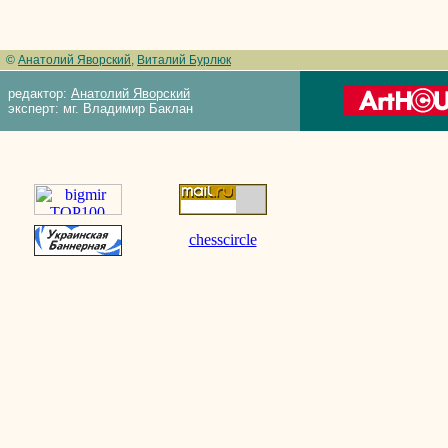
©
Анатолий Яворский
,
Виталий Бурлюк
редактор:
Анатолий Яворский
эксперт: мг. Владимир Баклан
chesscircle