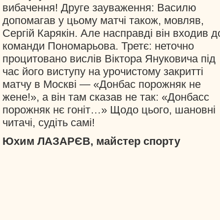
вибачення! Друге зауваження: Василю
допомагав у цьому матчі також, мовляв,
Сергій Карякін. Але насправді він входив д
команди Пономарьова. Третє: неточно
процитовано вислів Віктора Януковича під
час його виступу на урочистому закритті
матчу в Москві — «Донбас порожняк не
жене!», а він там сказав не так: «Донбасс
порожняк нє гоніт…» Щодо цього, шановні
читачі, судіть самі!
Юхим ЛАЗАРЄВ, майстер спорту