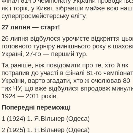
Фінал 81-го чемпіонату України проводитьс
як і торік, у Києві, зібравши майже всю наш
супергросмейстерську еліту.
27 липня — старт!
26 липня відбулося урочисте відкриття цьо
головного турніру нинішнього року в шахов
Україні, 27-го — перший тур.
Та раніше, ніж повідомити про те, хто й як
потрапив до участі в фіналі 81-го чемпіона
України, варто згадати, хто ж очолював 80
тих ЧУ, що вже відбулися впродовж минул
1924 — 2011 років.
Попередні переможці
1 (1924) 1. Я.Вільнер (Одеса)
2 (1925) 1. Я.Вільнер (Одеса)