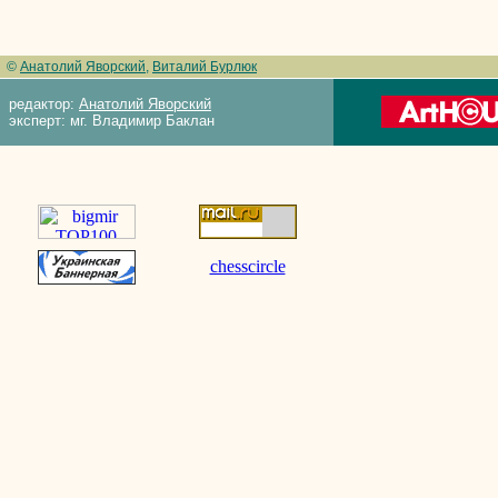
©
Анатолий Яворский
,
Виталий Бурлюк
редактор:
Анатолий Яворский
эксперт: мг. Владимир Баклан
chesscircle