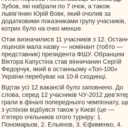
Зубов, які набрали по 7 очок, а також
львів’янин Юрій Вовк, який очолив за
додатковими показниками групу учасників, 
котрих було на очко менше.
Отак визначилися 11 учасників з 12. Остан
ліцензія мала назву — номінант (тобто —
представник) президента ФШУ. Обранцем
Віктора Капустіна став вінничанин Сергій
Федорчук, який в останньому «Топ-100»
України перебуває на 10-й сходинці.
Відтак усі 12 вакансій було заповнено. До
слова, серед 12 учасників ЧУ-2012 дев’яте
грали в фіналі попереднього чемпіонату, щ
з успіхом відбувся також у Києві (це —
п’ятеро очільників отого турніру: 1.
Пономарьов, 2. Ельянов, 3. Єфименко, 4.