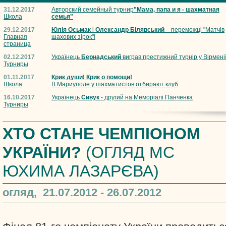
31.12.2017
Авторский семейный турнир
"Мама, папа и я - шахматная
Школа
семья"
29.12.2017
Юлія Осьмак
і
Олександр Білявський
– переможці "Матчів
Главная
шахових зірок"!
страница
02.12.2017
Українець
Бернадський
виграв престижний турнір у Вірмені
Турниры
01.11.2017
Крик души! Крик о помощи!
Школа
В Мариуполе у шахматистов отбирают клуб
16.10.2017
Українець
Сивук
- другий на Меморіалі Панченка
Турниры
ХТО СТАНЕ ЧЕМПІОНОМ
УКРАЇНИ?
(ОГЛЯД МС
ЮХИМА ЛАЗАРЄВА)
огляд, 21.07.2012 - 26.07.2012