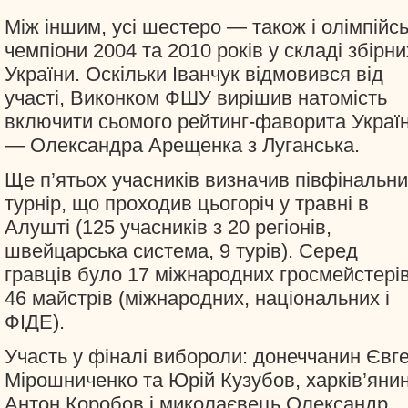
Між іншим, усі шестеро — також і олімпійсь
чемпіони 2004 та 2010 років у складі збірни
України. Оскільки Іванчук відмовився від
участі, Виконком ФШУ вирішив натомість
включити сьомого рейтинг-фаворита Украї
— Олександра Арещенка з Луганська.
Ще п’ятьох учасників визначив півфінальн
турнір, що проходив цьогоріч у травні в
Алушті (125 учасників з 20 регіонів,
швейцарська система, 9 турів). Серед
гравців було 17 міжнародних гросмейстерів
46 майстрів (міжнародних, національних і
ФІДЕ).
Участь у фіналі вибороли: донеччанин Євг
Мірошниченко та Юрій Кузубов, харків’яни
Антон Коробов і миколаєвець Олександр