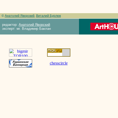
©
Анатолий Яворский
,
Виталий Бурлюк
редактор:
Анатолий Яворский
эксперт: мг. Владимир Баклан
chesscircle