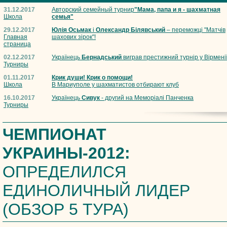
31.12.2017
Авторский семейный турнир
"Мама, папа и я - шахматная
Школа
семья"
29.12.2017
Юлія Осьмак
і
Олександр Білявський
– переможці "Матчів
Главная
шахових зірок"!
страница
02.12.2017
Українець
Бернадський
виграв престижний турнір у Вірмені
Турниры
01.11.2017
Крик души! Крик о помощи!
Школа
В Мариуполе у шахматистов отбирают клуб
16.10.2017
Українець
Сивук
- другий на Меморіалі Панченка
Турниры
ЧЕМПИОНАТ
УКРАИНЫ-2012:
ОПРЕДЕЛИЛСЯ
ЕДИНОЛИЧНЫЙ ЛИДЕР
(ОБЗОР 5 ТУРА)