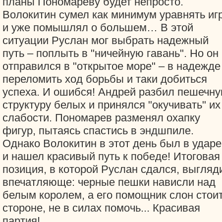
планы Пономареву будет непросто.
Волокитин сумел как минимум уравнять игр
и уже помышлял о большем… В этой
ситуации Руслан мог выбрать надежный
путь – поплыть в "ничейную гавань". Но он
отправился в "открытое море" – в надежде
переломить ход борьбы и таки добиться
успеха. И ошибся! Андрей разбил пешечн
структуру белых и принялся "окучивать" их
слабости. Пономарев разменял охапку
фигур, пытаясь спастись в эндшпиле.
Однако Волокитин в этот день был в ударе
и нашел красивый путь к победе! Итоговая
позиция, в которой Руслан сдался, выгляд
впечатляюще: черные пешки нависли над
белым королем, а его помощник слон стоит
стороне, не в силах помочь... Красивая
партия!