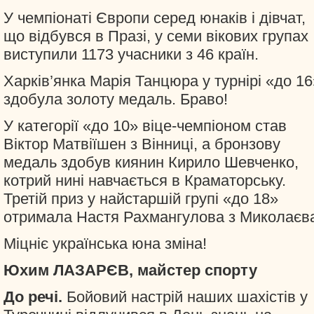
У чемпіонаті Європи серед юнаків і дівчат,
що відбувся в Празі, у семи вікових групах
виступили 1173 учасники з 46 країн.
Харків’янка Марія Танцюра у турнірі «до 16
здобула золоту медаль. Браво!
У категорії «до 10» віце-чемпіоном став
Віктор Матвіїшен з Вінниці, а бронзову
медаль здобув киянин Кирило Шевченко,
котрий нині навчається в Краматорську.
Третій приз у найстаршій групі «до 18»
отримала Настя Рахмангулова з Миколаєв
Міцніє українська юна зміна!
Юхим ЛАЗАРЄВ, майстер спорту
До речі.
Бойовий настрій наших шахістів у