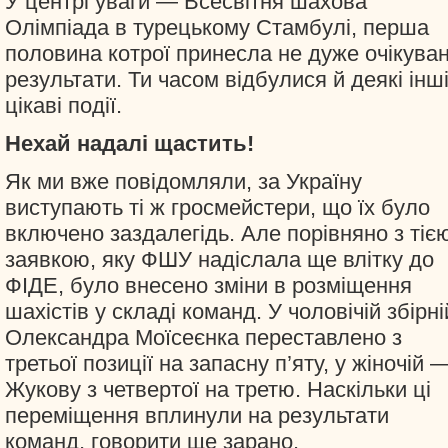
У центрі уваги — Всесвітня шахова
Олімпіада в турецькому Стамбулі, перша
половина котрої принесла не дуже очікуван
результати. Ти часом відбулися й деякі інш
цікаві події.
Нехай надалі щастить!
Як ми вже повідомляли, за Україну
виступають ті ж гросмейстери, що їх було
включено заздалегідь. Але порівняно з тіє
заявкою, яку ФШУ надіслала ще влітку до
ФІДЕ, було внесено зміни в розміщення
шахістів у складі команд. У чоловічій збірні
Олександра Моїсеєнка переставлено з
третьої позиції на запасну п’яту, у жіночій 
Жукову з четвертої на третю. Наскільки ці
переміщення вплинули на результати
команд, говорити ще зарано.