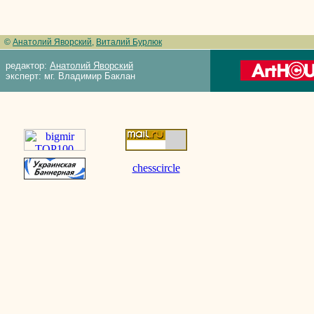
©
Анатолий Яворский
,
Виталий Бурлюк
редактор:
Анатолий Яворский
эксперт: мг. Владимир Баклан
chesscircle