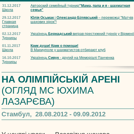
31.12.2017
Авторский семейный турнир
"Мама, папа и я - шахматная
Школа
семья"
29.12.2017
Юлія Осьмак
і
Олександр Білявський
– переможці "Матчів
Главная
шахових зірок"!
страница
02.12.2017
Українець
Бернадський
виграв престижний турнір у Вірмені
Турниры
01.11.2017
Крик души! Крик о помощи!
Школа
В Мариуполе у шахматистов отбирают клуб
16.10.2017
Українець
Сивук
- другий на Меморіалі Панченка
Турниры
НА ОЛІМПІЙСЬКІЙ АРЕНІ
(ОГЛЯД МС ЮХИМА
ЛАЗАРЄВА)
Стамбул, 28.08.2012 - 09.09.2012