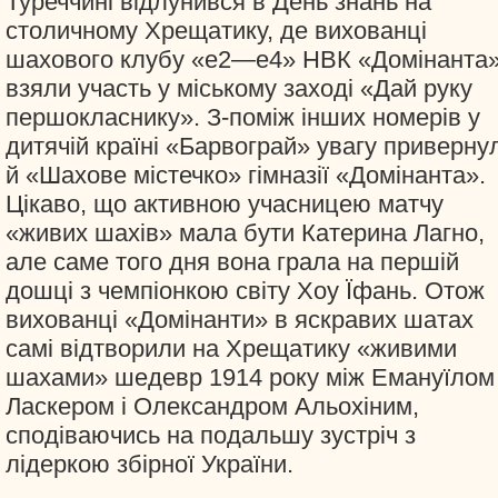
Туреччині відлунився в День знань на
столичному Хрещатику, де вихованці
шахового клубу «е2—е4» НВК «Домінанта
взяли участь у міському заході «Дай руку
першокласнику». З-поміж інших номерів у
дитячій країні «Барвограй» увагу приверну
й «Шахове містечко» гімназії «Домінанта».
Цікаво, що активною учасницею матчу
«живих шахів» мала бути Катерина Лагно,
але саме того дня вона грала на першій
дошці з чемпіонкою світу Хоу Їфань. Отож
вихованці «Домінанти» в яскравих шатах
самі відтворили на Хрещатику «живими
шахами» шедевр 1914 року між Емануїлом
Ласкером і Олександром Альохіним,
сподіваючись на подальшу зустріч з
лідеркою збірної України.