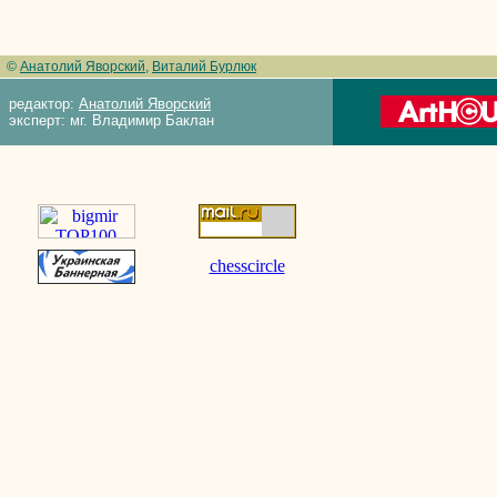
©
Анатолий Яворский
,
Виталий Бурлюк
редактор:
Анатолий Яворский
эксперт: мг. Владимир Баклан
chesscircle