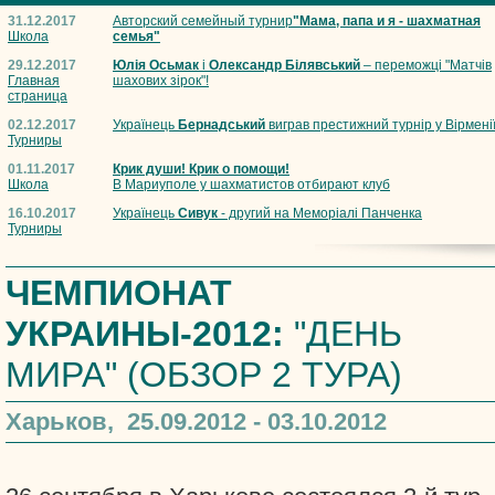
31.12.2017
Авторский семейный турнир
"Мама, папа и я - шахматная
Школа
семья"
29.12.2017
Юлія Осьмак
і
Олександр Білявський
– переможці "Матчів
Главная
шахових зірок"!
страница
02.12.2017
Українець
Бернадський
виграв престижний турнір у Вірмені
Турниры
01.11.2017
Крик души! Крик о помощи!
Школа
В Мариуполе у шахматистов отбирают клуб
16.10.2017
Українець
Сивук
- другий на Меморіалі Панченка
Турниры
ЧЕМПИОНАТ
УКРАИНЫ-2012:
"ДЕНЬ
МИРА" (ОБЗОР 2 ТУРА)
Харьков, 25.09.2012 - 03.10.2012