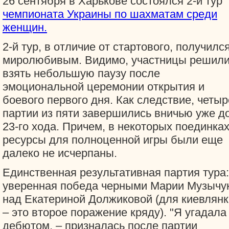
26 сентября в Харькове состоялся 2-й тур
чемпионата Украины по шахматам среди
женщин.
2-й тур, в отличие от стартового, получилс
миролюбивым. Видимо, участницы решил
взять небольшую паузу после
эмоциональной церемонии открытия и
боевого первого дня. Как следствие, четыр
партии из пяти завершились вничью уже д
23-го хода. Причем, в некоторых поединка
ресурсы для полноценной игры были еще
далеко не исчерпаны.
Единственная результативная партия тура:
уверенная победа черными Марии Музычу
над Екатериной Должиковой (для киевлянк
– это второе поражение кряду). "Я угадала
дебютом, – призналась после партии